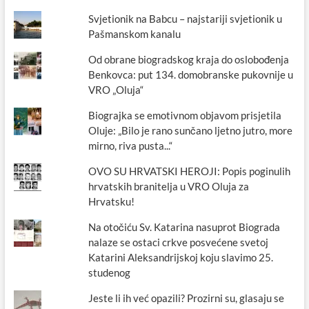
Svjetionik na Babcu – najstariji svjetionik u
Pašmanskom kanalu
Od obrane biogradskog kraja do oslobođenja
Benkovca: put 134. domobranske pukovnije u
VRO „Oluja“
Biograjka se emotivnom objavom prisjetila
Oluje: „Bilo je rano sunčano ljetno jutro, more
mirno, riva pusta...“
OVO SU HRVATSKI HEROJI: Popis poginulih
hrvatskih branitelja u VRO Oluja za
Hrvatsku!
Na otočiću Sv. Katarina nasuprot Biograda
nalaze se ostaci crkve posvećene svetoj
Katarini Aleksandrijskoj koju slavimo 25.
studenog
Jeste li ih već opazili? Prozirni su, glasaju se