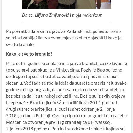
Dr. sc. Ljiljana Zmijanović i moja malenkost
Po povratku dala sam izjavu za Zadarski list, ponešto i sama
snimila i zabilježila. Na ovom mjestu želim objasniti i kako je
sve to krenulo.
Kako je sve to krenulo?
Prije četiri godine krenula je inicijativa braniteljica iz Slavonije
te su se prvi put okupile u Vinkovcima. Poziv je išao od jedne
do druge i taj susret ostat će zabilježen u njihovim srcima i
sjećanju. Već tada se rodila ideja da susrete organiziraju svake
godine u drugom gradu, da pokušamo doći do svih braniteljica
bez obzira da li su u nekoj udruzi ili ne. Došle su iz svih krajeva
Lijepe naše. Braniteljice VSŽ-e upriličile su 2017. godine i
drugi susret braniteljica, a idući susret održan je 2. lipnja
2018. godine u Petrinji. Ovom prigodom u prigradskom naselju
Mošćenica otvoren je prvi Trg braniteljica u Hrvatskoj.
Tijekom 2018.godine u Petrinji su održane tribine u kojima su