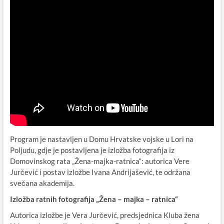
Program je nastavljen u Domu Hrvatske vojske u Lori na
Poljudu, gdje je postavljena je izložba fotografija iz
Domovinskog rata „Žena-majka-ratnica“: autorica Vere
Jurčević i postav izložbe Ivana Andrijašević, te održana
svečana akademija.
Izložba ratnih fotografija „Žena – majka – ratnica“
Autorica izložbe je Vera Jurčević, predsjednica Kluba žena