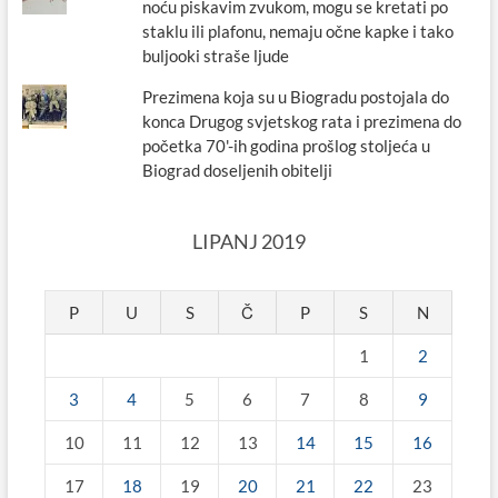
noću piskavim zvukom, mogu se kretati po
staklu ili plafonu, nemaju očne kapke i tako
buljooki straše ljude
Prezimena koja su u Biogradu postojala do
konca Drugog svjetskog rata i prezimena do
početka 70'-ih godina prošlog stoljeća u
Biograd doseljenih obitelji
LIPANJ 2019
P
U
S
Č
P
S
N
1
2
3
4
5
6
7
8
9
10
11
12
13
14
15
16
17
18
19
20
21
22
23