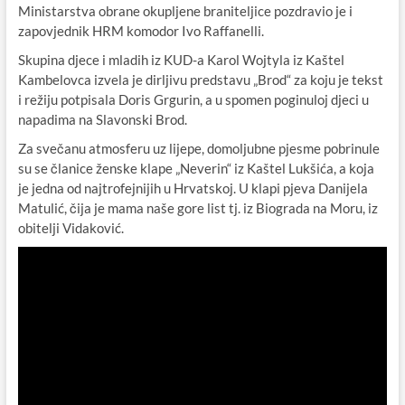
Ministarstva obrane okupljene braniteljice pozdravio je i
zapovjednik HRM komodor Ivo Raffanelli.
Skupina djece i mladih iz KUD-a Karol Wojtyla iz Kaštel
Kambelovca izvela je dirljivu predstavu „Brod“ za koju je tekst
i režiju potpisala Doris Grgurin, a u spomen poginuloj djeci u
napadima na Slavonski Brod.
Za svečanu atmosferu uz lijepe, domoljubne pjesme pobrinule
su se članice ženske klape „Neverin“ iz Kaštel Lukšića, a koja
je jedna od najtrofejnijih u Hrvatskoj. U klapi pjeva Danijela
Matulić, čija je mama naše gore list tj. iz Biograda na Moru, iz
obitelji Vidaković.