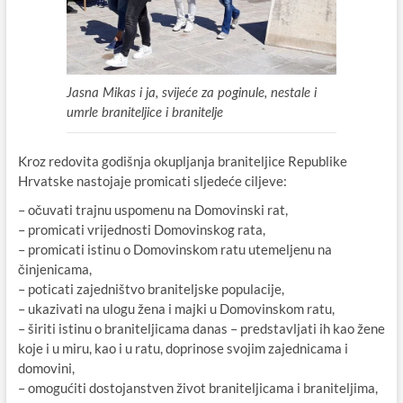
Jasna Mikas i ja, svijeće za poginule, nestale i
umrle braniteljice i branitelje
Kroz redovita godišnja okupljanja braniteljice Republike
Hrvatske nastojaje promicati sljedeće ciljeve:
– očuvati trajnu uspomenu na Domovinski rat,
– promicati vrijednosti Domovinskog rata,
– promicati istinu o Domovinskom ratu utemeljenu na
činjenicama,
– poticati zajedništvo braniteljske populacije,
– ukazivati na ulogu žena i majki u Domovinskom ratu,
– širiti istinu o braniteljicama danas – predstavljati ih kao žene
koje i u miru, kao i u ratu, doprinose svojim zajednicama i
domovini,
– omogućiti dostojanstven život braniteljicama i braniteljima,