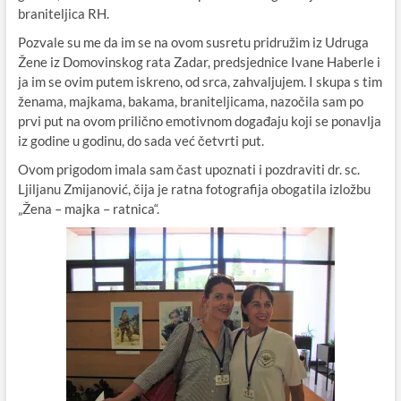
braniteljica RH.
Pozvale su me da im se na ovom susretu pridružim iz Udruga
Žene iz Domovinskog rata Zadar, predsjednice Ivane Haberle i
ja im se ovim putem iskreno, od srca, zahvaljujem. I skupa s tim
ženama, majkama, bakama, braniteljicama, nazočila sam po
prvi put na ovom prilično emotivnom događaju koji se ponavlja
iz godine u godinu, do sada već četvrti put.
Ovom prigodom imala sam čast upoznati i pozdraviti dr. sc.
Ljiljanu Zmijanović, čija je ratna fotografija obogatila izložbu
„Žena – majka – ratnica“.