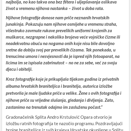
najbolja, no kao takva ona bez filtera i uljepšavanja oslikava
život u vremenu njihova nastanka – život u doba rata.
Njihove fotografije donose nam priče neznanih hrvatskih
junakinja. Pokazuju nam njihove osmijehe u vremenu straha,
višestruko zavrnute rukave prevelikih uniformi krojenih za
muškarce, nezgrapne i nekoliko brojeva veće vojničke čizme ili
neadekvatnu obuću na nogama onih koje nisu bile dovoljno
sretne da dobiju svoj par prevelikih čizama. Tek ponekada, u
trenucima umora i nesvjesnosti da je ispred njih fotoaparat, na
licima im se ispisala zabrinutost – no ne za sebe, već za svoju
djecu i obitelji.
Kroz fotografije koje je prikupljala tijekom godina iz privatnih
albuma hrvatskih braniteljica i branitelja, autorica izložbe
pretvorila je male ljudske priče u velike. Žene s ovih fotografija i
njihove priče su vrijedne slušanja, gledanja i divljenja. Zato,
zastanimo na trenutak odajmo im zasluženu počast.“
Gradonačelnik Splita Andro Krstulović Opara otvorio je
izložbu ratnih fotografija te nazočio programu. Pozdravljajući
brojne braniteljice iz svih krajeva Hrvatske okupljene u Splitu,