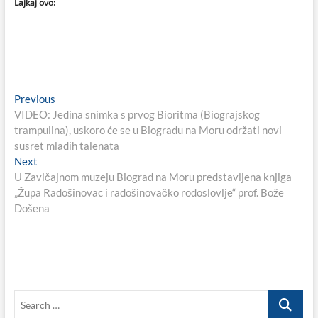
Lajkaj ovo:
Navigacija
Previous
Previous
post:
VIDEO: Jedina snimka s prvog Bioritma (Biograjskog
objava
trampulina), uskoro će se u Biogradu na Moru održati novi
susret mladih talenata
Next
Next
post:
U Zavičajnom muzeju Biograd na Moru predstavljena knjiga
„Župa Radošinovac i radošinovačko rodoslovlje“ prof. Bože
Došena
Search
…