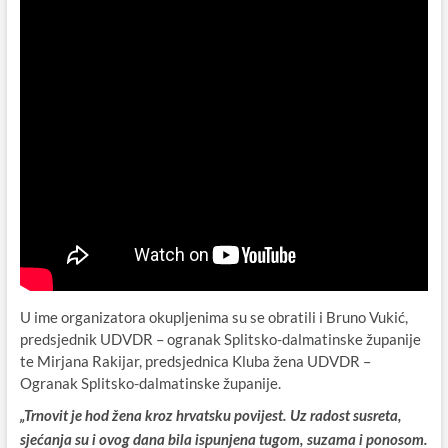
U ime organizatora okupljenima su se obratili i Bruno Vukić,
predsjednik UDVDR – ogranak Splitsko-dalmatinske županije
te Mirjana Rakijar, predsjednica Kluba žena UDVDR –
Ogranak Splitsko-dalmatinske županije.
„Trnovit je hod žena kroz hrvatsku povijest. Uz radost susreta,
sjećanja su i ovog dana bila ispunjena tugom, suzama i ponosom.