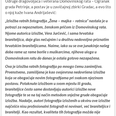
Udruge dragovoljaca i veterana Domovinskog rata – Ogranak
grada Petrinje, a postav je u zavičajnoj zbirki Gradac, a evo što
o njoj kaže Ivana Andrijašević:
„Izložba ratnih fotografija „Žena – majka – ratnica“ nastala je u
potrazi za nepoznatom, ženskom pričom iz Domovinskog rata.
Njome autorica izložbe, Vera Jurčević, i sama hrvatska
braniteljica, daje glas nečujnim i u društvu nedovoljno priznatim
hrvatskim braniteljicama. Naime, iako su se ove junakinje našeg
doba rame uz rame borile s muškarcima, njihova uloga u
Domovinskom ratu do danas je ostala gotovo nezapažena.
Ova je izložba ratnih fotografija po mnogo čemu zanimljiva.
Prvenstveno, zamišljena je kao svojevrsna nedovršena izložba
koja se obogaćuje novim fotografijama pri svakom njezinom
postavu. Potaknute izložbom u svom mjestu ili gradu,
braniteljice često same dostavljaju autorici izložbe nove
fotografije te se na taj način metodom snježne grude obogaćuje
izložba. Nadalje, autori fotografija izloženih u okviru ove izložbe
najčešće nisu profesionalni fotografi ni novinari, već braniteljice i
branitelji. Kao rezultat, kvaliteta tih fotografija možda nije