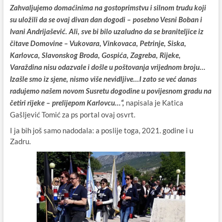
Zahvaljujemo domaćinima na gostoprimstvu i silnom trudu koji
su uložili da se ovaj divan dan dogodi – posebno Vesni Boban i
Ivani Andrijašević. Ali, sve bi bilo uzaludno da se braniteljice iz
čitave Domovine – Vukovara, Vinkovaca, Petrinje, Siska,
Karlovca, Slavonskog Broda, Gospića, Zagreba, Rijeke,
Varaždina nisu odazvale i došle u poštovanja vrijednom broju…
Izašle smo iz sjene, nismo više nevidljive…I zato se već danas
radujemo našem novom Susretu dogodine u povijesnom gradu na
napisala je Katica
četiri rijeke – prelijepom Karlovcu…“,
Gašljević Tomić za ps portal ovaj osvrt.
I ja bih još samo nadodala: a poslije toga, 2021. godine i u
Zadru.