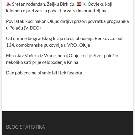
Sretan rođendan, Željku Birkiću!
Čovjeku koji
kilometre pretvara u počast hrvatskim braniteljima
Povratak kući nakon Oluje: dirljivi prizori povratka prognanika
u Polaču (VIDEO)
Od obrane biogradskog kraja do oslobođenja Benkovca: put
134. domobranske pukovnije u VRO „Oluja“
Miroslav Vođera iz Vrane, heroj Oluje koji je život položio
nekoliko sati prije oslobođenja Knina
Dan pobjede ne bi smio biti tek fusnota
BLOG STATISTIKA