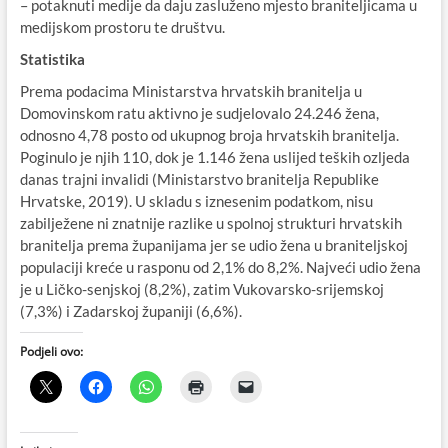
– potaknuti medije da daju zasluženo mjesto braniteljicama u
medijskom prostoru te društvu.
Statistika
Prema podacima Ministarstva hrvatskih branitelja u
Domovinskom ratu aktivno je sudjelovalo 24.246 žena,
odnosno 4,78 posto od ukupnog broja hrvatskih branitelja.
Poginulo je njih 110, dok je 1.146 žena uslijed teških ozljeda
danas trajni invalidi (Ministarstvo branitelja Republike
Hrvatske, 2019). U skladu s iznesenim podatkom, nisu
zabilježene ni znatnije razlike u spolnoj strukturi hrvatskih
branitelja prema županijama jer se udio žena u braniteljskoj
populaciji kreće u rasponu od 2,1% do 8,2%. Najveći udio žena
je u Ličko-senjskoj (8,2%), zatim Vukovarsko-srijemskoj
(7,3%) i Zadarskoj županiji (6,6%).
Podjeli ovo: