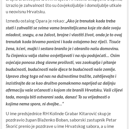
izrazio je zahvalnost što su čovjekoljublje i domoljublje utkale
u neovisnu Hrvatsku.
Između ostalog Opara je rekao:
„Ako je trenutak kada treba
stati i zahvaliti se svima vama braniteljicama koje ste dale svoju
mladost, snagu, a na žalost, brojne i vlastiti život, onda je to ovaj
trenutak kada bivamo ponizni i kada ostajemo bez riječi. Tisuće
žena, kćeri, majki i sestara branilo je i obranilo našu domovinu.
Tu činjenicu valja stalno osvjetljavati i na nju podsjećati… Osim
osjećaja ponosa zbog slavne prošlosti, vas zaokuplja i pitanje
budućnosti, budućnosti naše djece te budućnosti naše zemlje.
Upravo zbog toga od nas na dužnostima tražite, zahtijevajte i
inzistirajte da se kao društvo pomaknemo naprijed uz daljnju
afirmaciju vaše srčanosti s kojom ste branili Hrvatsku. Vaši ciljevi
tada, moraju biti ostvareni sada, danas! To su vrijednosti o
kojima nema spora, ni dvojbe…“
U ime predsjednice RH Kolinde Grabar Kitarović skup je
pozdravio župan Blaženko Boban, saborski zastupnik Petar
Škorić prenio je pozdrave u ime Hrvatskog sabora, a u ime