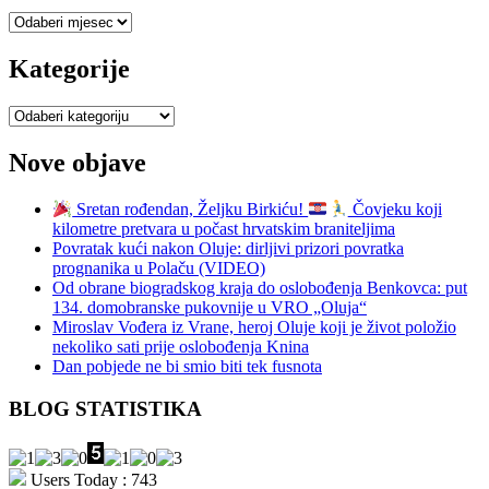
Sve
objave
Kategorije
Kategorije
Nove objave
Sretan rođendan, Željku Birkiću!
Čovjeku koji
kilometre pretvara u počast hrvatskim braniteljima
Povratak kući nakon Oluje: dirljivi prizori povratka
prognanika u Polaču (VIDEO)
Od obrane biogradskog kraja do oslobođenja Benkovca: put
134. domobranske pukovnije u VRO „Oluja“
Miroslav Vođera iz Vrane, heroj Oluje koji je život položio
nekoliko sati prije oslobođenja Knina
Dan pobjede ne bi smio biti tek fusnota
BLOG STATISTIKA
Users Today : 743