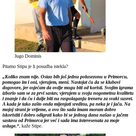
Jugo Dominis
Pitamo Stipu je li posudba istekla?
„Koliko znam nije. Ostao bih još jednu polusezonu u Primorcu,
pomogao im i oni, vjerujem, meni. Nastojat ću da se klubovi
dogovore, jer osjećam da ovdje mogu biti od koristi. Svojim igrama
izborio sam se za prvi sastav, vjerujem u svoju nogometnu kvalitetu
i znanje i da ću i dalje biti na raspolaganju treneru za svaki susret.
A kada je tako zašto onda mijenjati sredinu, pa neka je i jača. Na
mojoj strani je vrijeme, a ovo što sada imam moram dobro
iskoristiti i dobro odigrati kako bi se jednog dana našao u jačem
sastavu od Primorca jer već i sada ima interesenata za moje
usluge.“
, kaže Stipe.