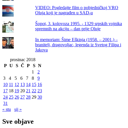
VIDEO: Pogledajte film o pobjedničkoj VRO
Oluja koji je nagrađen u SAD-u
Šopot, 3. kolovoza 1995. - 1329 srpskih vojnika
spremnih na akciju – dan prije Oluje
In memoriam: Šime Eškinja (1958. – 2001.) –
branitelj, dragovoljac, legenda iz Svetog Filipa i
Jakova
prosinac 2018
P
U
S
Č
P
S
N
1
2
3
4
5
6
7
8
9
10
11
12
13
14
15
16
17
18
19
20
21
22
23
24
25
26
27
28
29
30
31
« stu
sij »
Sve objave