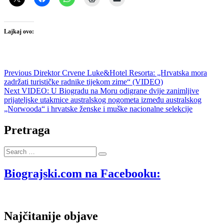
Lajkaj ovo:
Navigacija
Previous
Previous
Direktor Crvene Luke&Hotel Resorta: „Hrvatska mora
post:
zadržati turističke radnike tijekom zime“ (VIDEO)
objava
Next
Next
VIDEO: U Biogradu na Moru odigrane dvije zanimljive
post:
prijateljske utakmice australskog nogometa između australskog
„Norwooda“ i hrvatske ženske i muške nacionalne selekcije
Pretraga
Search
…
Biograjski.com na Facebooku:
Najčitanije objave