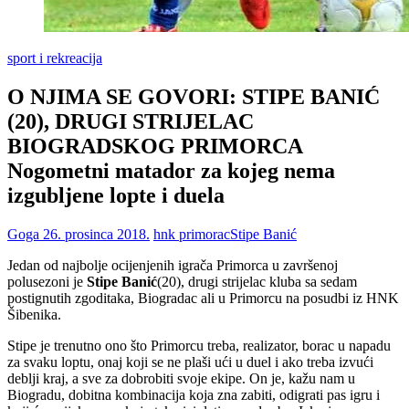
sport i rekreacija
O NJIMA SE GOVORI: STIPE BANIĆ
(20), DRUGI STRIJELAC
BIOGRADSKOG PRIMORCA
Nogometni matador za kojeg nema
izgubljene lopte i duela
Goga
26. prosinca 2018.
hnk primorac
Stipe Banić
Jedan od najbolje ocijenjenih igrača Primorca u završenoj
polusezoni je
Stipe
Banić
(20), drugi strijelac kluba sa sedam
postignutih zgoditaka, Biogradac ali u Primorcu na posudbi iz HNK
Šibenika.
Stipe je trenutno ono što Primorcu treba, realizator, borac u napadu
za svaku loptu, onaj koji se ne plaši ući u duel i ako treba izvući
deblji kraj, a sve za dobrobiti svoje ekipe. On je, kažu nam u
Biogradu, dobitna kombinacija koja zna zabiti, odigrati pas igru i