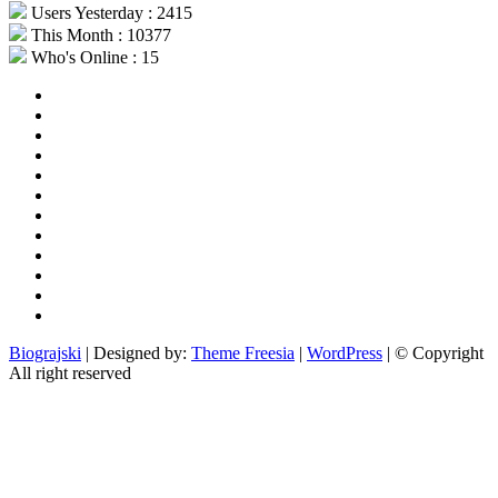
Users Yesterday : 2415
This Month : 10377
Who's Online : 15
aktualno
povijest
kultura
i
politika
turizam
i
more
gospodarstvo
i
sport
otoci
i
okolica
rekreacija
odgoj
i
zabava
obrazovanje
recepti
Ciprine
beside
Nekategorizirano
Biograjski
| Designed by:
Theme Freesia
|
WordPress
| © Copyright
All right reserved