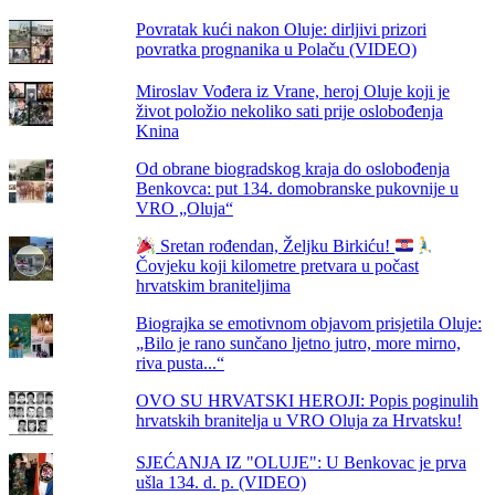
Povratak kući nakon Oluje: dirljivi prizori
povratka prognanika u Polaču (VIDEO)
Miroslav Vođera iz Vrane, heroj Oluje koji je
život položio nekoliko sati prije oslobođenja
Knina
Od obrane biogradskog kraja do oslobođenja
Benkovca: put 134. domobranske pukovnije u
VRO „Oluja“
Sretan rođendan, Željku Birkiću!
Čovjeku koji kilometre pretvara u počast
hrvatskim braniteljima
Biograjka se emotivnom objavom prisjetila Oluje:
„Bilo je rano sunčano ljetno jutro, more mirno,
riva pusta...“
OVO SU HRVATSKI HEROJI: Popis poginulih
hrvatskih branitelja u VRO Oluja za Hrvatsku!
SJEĆANJA IZ "OLUJE": U Benkovac je prva
ušla 134. d. p. (VIDEO)