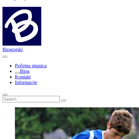
Biograjski
Početna stranica
Blog
Kontakt
Informacije
Search
…