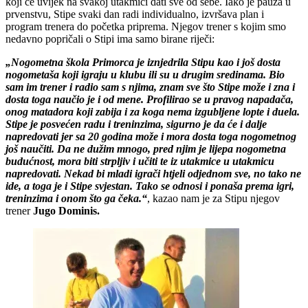
koji će uvijek na svakoj utakmici dati sve od sebe. Iako je pauza u
prvenstvu, Stipe svaki dan radi individualno, izvršava plan i
program trenera do početka priprema. Njegov trener s kojim smo
nedavno popričali o Stipi ima samo birane riječi:
„Nogometna škola Primorca je iznjedrila Stipu kao i još dosta
nogometaša koji igraju u klubu ili su u drugim sredinama. Bio
sam im trener i radio sam s njima, znam sve što Stipe može i zna i
dosta toga naučio je i od mene. Profilirao se u pravog napadača,
onog matadora koji zabija i za koga nema izgubljene lopte i duela.
Stipe je posvećen radu i treninzima, sigurno je da će i dalje
napredovati jer sa 20 godina može i mora dosta toga nogometnog
još naučiti. Da ne dužim mnogo, pred njim je lijepa nogometna
budućnost, mora biti strpljiv i učiti te iz utakmice u utakmicu
napredovati. Nekad bi mladi igrači htjeli odjednom sve, no tako ne
ide, a toga je i Stipe svjestan. Tako se odnosi i ponaša prema igri,
treninzima i onom što ga čeka.“
, kazao nam je za Stipu njegov
trener
Jugo
Dominis.