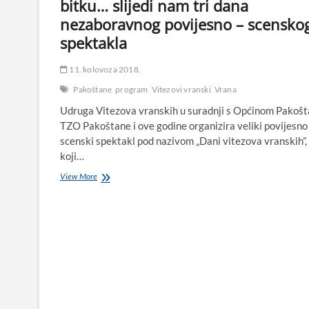
bitku… slijedi nam tri dana
nezaboravnog povijesno – scensko
spektakla
11. kolovoza 2018.
Pakoštane
program
Vitezovi vranski
Vrana
Udruga Vitezova vranskih u suradnji s Općinom Pakošt
TZO Pakoštane i ove godine organizira veliki povijesno
scenski spektakl pod nazivom „Dani vitezova vranskih”,
koji…
PROGRAM
View More
DANA
VITEZOVA
VRANSKIH:
Podno
Maškovića
hana
u
Vrani
i
Pakoštanima