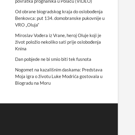
povratka prognanika u Polaču (VIDEO)
Od obrane biogradskog kraja do oslobođenja
Benkovca: put 134. domobranske pukovnije u
VRO „Oluja“
Miroslav Vođera iz Vrane, heroj Oluje koji je
život položio nekoliko sati prije oslobođenja
Knina
Dan pobjede ne bi smio biti tek fusnota
Nogomet na kazališnim daskama: Predstava
Moja igra o životu Luke Modrića gostovala u
Biogradu na Moru