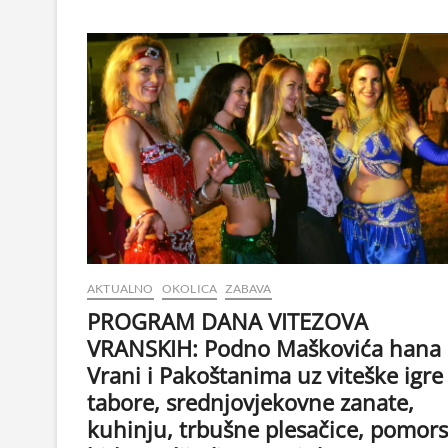
AKTUALNO
OKOLICA
ZABAVA
PROGRAM DANA VITEZOVA
VRANSKIH: Podno Maškovića hana
Vrani i Pakoštanima uz viteške igre 
tabore, srednjovjekovne zanate,
kuhinju, trbušne plesačice, pomor