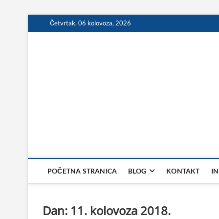
Skip
Četvrtak, 06 kolovoza, 2026
to
content
POČETNA STRANICA
BLOG
KONTAKT
I
Dan:
11. kolovoza 2018.