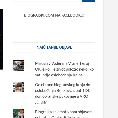
BIOGRAJSKI.COM NA FACEBOOKU:
NAJČITANIJE OBJAVE
Miroslav Vođera iz Vrane, heroj
Oluje koji je život položio nekoliko
sati prije oslobođenja Knina
Od obrane biogradskog kraja do
oslobođenja Benkovca: put 134.
domobranske pukovnije u VRO
„Oluja“
Biograjka se emotivnom objavom
prisjetila Oluje: „Bilo je rano