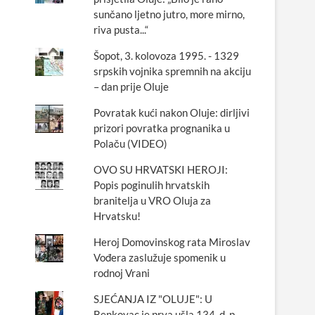
sunčano ljetno jutro, more mirno,
riva pusta...“
Šopot, 3. kolovoza 1995. - 1329
srpskih vojnika spremnih na akciju
– dan prije Oluje
Povratak kući nakon Oluje: dirljivi
prizori povratka prognanika u
Polaču (VIDEO)
OVO SU HRVATSKI HEROJI:
Popis poginulih hrvatskih
branitelja u VRO Oluja za
Hrvatsku!
Heroj Domovinskog rata Miroslav
Vođera zaslužuje spomenik u
rodnoj Vrani
SJEĆANJA IZ "OLUJE": U
Benkovac je prva ušla 134. d. p.