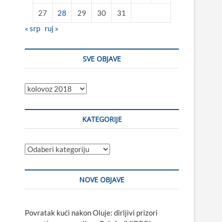
27
28
29
30
31
« srp
ruj »
SVE OBJAVE
Sve
objave
KATEGORIJE
Kategorije
NOVE OBJAVE
Povratak kući nakon Oluje: dirljivi prizori