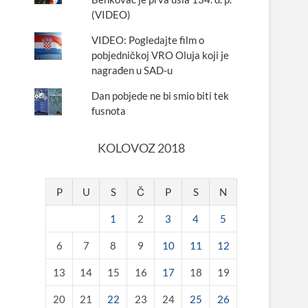
(VIDEO)
VIDEO: Pogledajte film o
pobjedničkoj VRO Oluja koji je
nagrađen u SAD-u
Dan pobjede ne bi smio biti tek
fusnota
KOLOVOZ 2018
P
U
S
Č
P
S
N
1
2
3
4
5
6
7
8
9
10
11
12
13
14
15
16
17
18
19
20
21
22
23
24
25
26