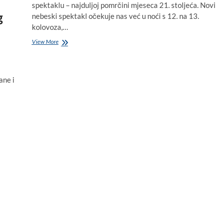
spektaklu – najduljoj pomrčini mjeseca 21. stoljeća. Novi
g
nebeski spektakl očekuje nas već u noći s 12. na 13.
kolovoza,…
NEBESKI
View More
SHOW:
Za
vikend
će
ane i
padati
suze
svetog
Lovre