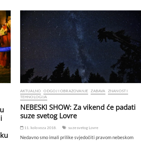
AKTUALNO
ODGOJ I OBRAZOVANJE
ZABAVA
ZNANOST I
TEHNOLOGIJA
NEBESKI SHOW: Za vikend će padati
 u
suze svetog Lovre
i
11. kolovoza 2018.
suze svetog Lovre
sku
Nedavno smo imali prilike svjedočiti pravom nebeskom