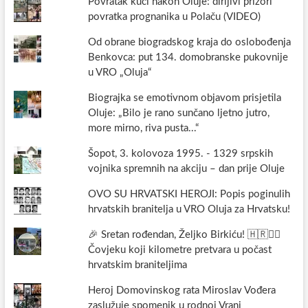
Povratak kući nakon Oluje: dirljivi prizori
povratka prognanika u Polaču (VIDEO)
Od obrane biogradskog kraja do oslobođenja
Benkovca: put 134. domobranske pukovnije
u VRO „Oluja“
Biograjka se emotivnom objavom prisjetila
Oluje: „Bilo je rano sunčano ljetno jutro,
more mirno, riva pusta...“
Šopot, 3. kolovoza 1995. - 1329 srpskih
vojnika spremnih na akciju – dan prije Oluje
OVO SU HRVATSKI HEROJI: Popis poginulih
hrvatskih branitelja u VRO Oluja za Hrvatsku!
🎉 Sretan rođendan, Željko Birkiću! 🇭🇷🏃‍♂️
Čovjeku koji kilometre pretvara u počast
hrvatskim braniteljima
Heroj Domovinskog rata Miroslav Vođera
zaslužuje spomenik u rodnoj Vrani