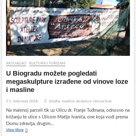
AKTUALNO
KULTURA I TURIZAM
U Biogradu možete pogledati
megaskulpture izrađene od vinove loze
i masline
1. kolovoza 2018.
izložba
maslina
skulptura
vinova loza
Na malenoj parceli tik uz Ulicu dr. Franje Tuđmana, odnosno na
križanju te ulice s Ulicom Matije Ivanića, one koja vodi prema
Domu zdravlja, drugim…
U
View More
Biogradu