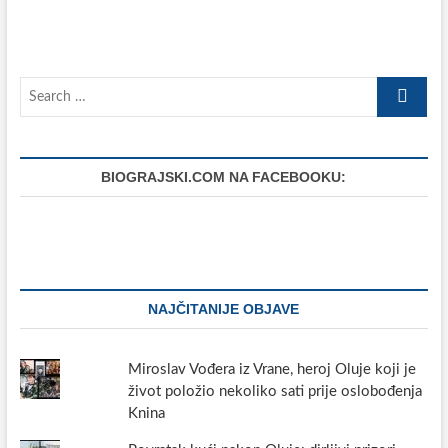
možete
pogledati
megaskulpture
izrađene
Search
od
vinove
…
loze
i
masline
BIOGRAJSKI.COM NA FACEBOOKU:
NAJČITANIJE OBJAVE
Miroslav Vođera iz Vrane, heroj Oluje koji je
život položio nekoliko sati prije oslobođenja
Knina