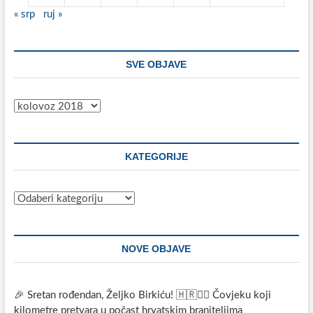
« srp
ruj »
SVE OBJAVE
Sve
objave
KATEGORIJE
Kategorije
NOVE OBJAVE
🎉 Sretan rođendan, Željko Birkiću! 🇭🇷🏃‍♂️ Čovjeku koji
kilometre pretvara u počast hrvatskim braniteljima