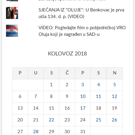
SJEĆANJA IZ "OLUJE": U Benkovac je prva
ušla 134. d. p. (VIDEO)
VIDEO: Pogledajte film o pobjedničkoj VRO
Oluja koji je nagrađen u SAD-u
KOLOVOZ 2018
P
U
S
Č
P
S
N
1
2
3
4
5
6
7
8
9
10
11
12
13
14
15
16
17
18
19
20
21
22
23
24
25
26
27
28
29
30
31