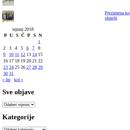
Prezimena koj
obitelji
srpanj 2018
P
U
S
Č
P
S
N
1
2
3
4
5
6
7
8
9
10
11
12
13
14
15
16
17
18
19
20
21
22
23
24
25
26
27
28
29
30
31
« lip
kol »
Sve objave
Sve
objave
Kategorije
Kategorije