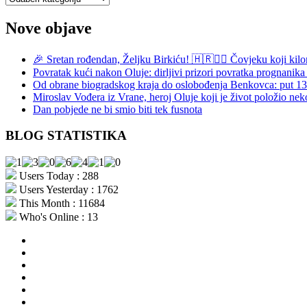
Nove objave
🎉 Sretan rođendan, Željku Birkiću! 🇭🇷🏃‍♂️ Čovjeku koji kilo
Povratak kući nakon Oluje: dirljivi prizori povratka prognani
Od obrane biogradskog kraja do oslobođenja Benkovca: put 
Miroslav Vođera iz Vrane, heroj Oluje koji je život položio nek
Dan pobjede ne bi smio biti tek fusnota
BLOG STATISTIKA
Users Today : 288
Users Yesterday : 1762
This Month : 11684
Who's Online : 13
aktualno
povijest
kultura
i
politika
turizam
i
more
gospodarstvo
i
sport