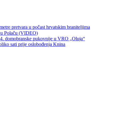
metre pretvara u počast hrvatskim braniteljima
ka u Polaču (VIDEO)
134. domobranske pukovnije u VRO „Oluja“
oliko sati prije oslobođenja Knina