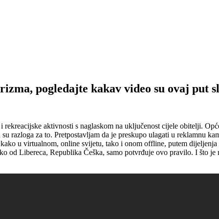
izma, pogledajte kakav video su ovaj put sl
 i rekreacijske aktivnosti s naglaskom na uključenost cijele obitelji. O
 su razloga za to. Pretpostavljam da je preskupo ulagati u reklamnu ka
ako u virtualnom, online svijetu, tako i onom offline, putem dijeljenja 
 od Libereca, Republika Češka, samo potvrđuje ovo pravilo. I što je na