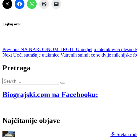
Lajkaj ovo:
Navigacija
Previous
Previous
NA NARODNOM TRGU: U nedjelju interaktivna plesno-kazališt
Next
post:
Next
Uoči sutrašnje utakmice Vatrenih snimit će se dvije milenijske 
objava
post:
Pretraga
Search
…
Biograjski.com na Facebooku:
Najčitanije objave
🎉 Sretan rođ