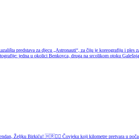
a predstava za djecu „Astronauti“, za čiju je koreografiju i ples z
fotografije: jedna u okolici Benkovca, druga na srcolikom otoku Galešnj
endan, Željku Birkiću! 🇭🇷🏃‍♂️ Čovjeku koji kilometre pretvara u poča