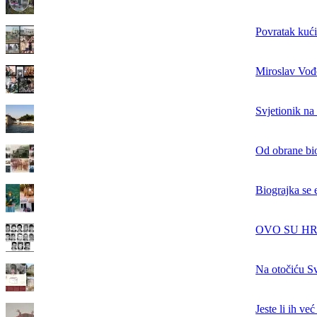
Povratak kući
Miroslav Vođe
Svjetionik na
Od obrane bi
Biograjka se 
OVO SU HRVAT
Na otočiću Sv
Jeste li ih ve