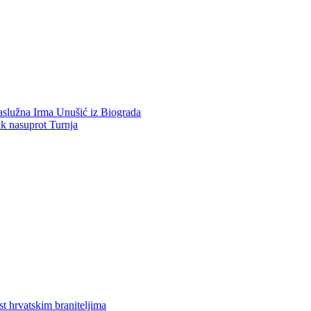
aslužna Irma Unušić iz Biograda
ak nasuprot Turnja
st hrvatskim braniteljima