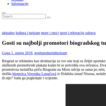
Informacije
Search
…
aktualno
kultura i turizam
more i otoci
sport i rekreacija
zabava
Gosti su najbolji promotori biogradskog tur
Goga
1. srpnja 2018.
gosti
spot
turisti
turizam
Biograd se reklamira kao destinacija za sve one koji su željni sportske
službenih promotivnih plakata kojim bi se potvrdila ova rečenica. Dva
promotivna turistička priča Biograda na Moru odvija se sama po sebi, k
složila
blogerica Veronika Lupačová
iz Hrádeka iznad Nisoua, nedaleko
ili nije? Sada ga pogledajte i ocijenite.