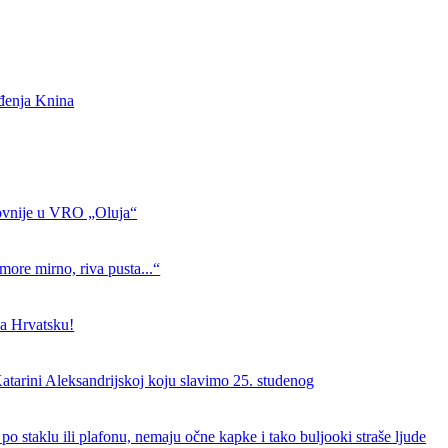
ođenja Knina
ovnije u VRO „Oluja“
more mirno, riva pusta...“
a Hrvatsku!
atarini Aleksandrijskoj koju slavimo 25. studenog
 po staklu ili plafonu, nemaju očne kapke i tako buljooki straše ljude