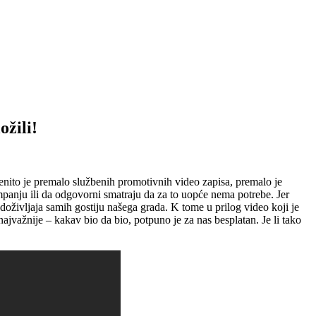
ožili!
pćenito je premalo službenih promotivnih video zapisa, premalo je
mpanju ili da odgovorni smatraju da za to uopće nema potrebe. Jer
doživljaja samih gostiju našega grada. K tome u prilog video koji je
jvažnije – kakav bio da bio, potpuno je za nas besplatan. Je li tako