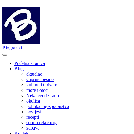
Biograjski
Početna stranica
Blog
aktualno
Ciprine beside
kultura i turizam
more i otoci
Nekategorizirano
okolica
politika i gospodarstvo
povijest
recepti
sport i rekreacija
zabava
Kontakt