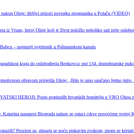
 nakon Oluje: dirljivi prizori povratka prognanika u Polaču (VIDEO)
ra iz Vrane, heroj Oluje koji je život položio nekoliko sati prije oslob
 Babcu – najstariji svjetionik u Pašmanskom kanalu
ogradskog kraja do oslobođenja Benkovca: put 134. domobranske puk
emotivnom objavom prisjetila Oluje: „Bilo je rano sunčano ljetno jutro, 
SKI HEROJI: Popis poginulih hrvatskih branitelja u VRO Oluja z
. Katarina nasuprot Biograda nalaze se ostaci crkve posvećene svetoj K
ć opazili? Prozirni su, glasaju se noću piskavim zvukom, mogu se kretati