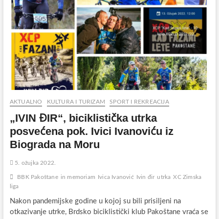
AKTUALNO
KULTURA I TURIZAM
SPORT I REKREACIJA
„IVIN ĐIR“, biciklistička utrka
posvećena pok. Ivici Ivanoviću iz
Biograda na Moru
5. ožujka 2022.
BBK Pakoštane
in memoriam
Ivica Ivanović
Ivin đir
utrka
XC Zimska
liga
Nakon pandemijske godine u kojoj su bili prisiljeni na
otkazivanje utrke, Brdsko biciklistički klub Pakoštane vraća se