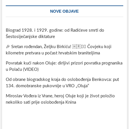
NOVE OBJAVE
Biograd 1928. i 1929. godine: od Radićeve smrti do
Šestosiječanjske diktature
🎉 Sretan rođendan, Željku Birkiću! 🇭🇷🏃‍♂️ Čovjeku koji
kilometre pretvara u počast hrvatskim braniteljima
Povratak kući nakon Oluje: dirljivi prizori povratka prognanika
u Polaču (VIDEO)
Od obrane biogradskog kraja do oslobođenja Benkovca: put
134. domobranske pukovnije u VRO „Oluja“
Miroslav Vođera iz Vrane, heroj Oluje koji je život položio
nekoliko sati prije oslobođenja Knina