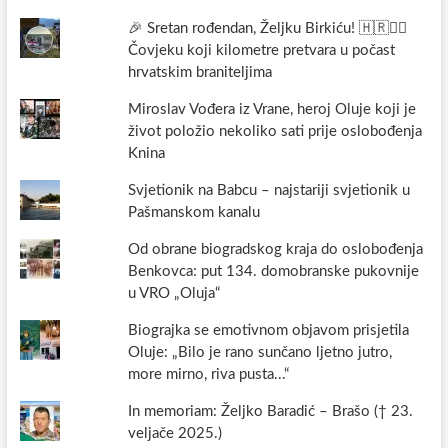
🎉 Sretan rođendan, Željku Birkiću! 🇭🇷🏃‍♂️
Čovjeku koji kilometre pretvara u počast
hrvatskim braniteljima
Miroslav Vođera iz Vrane, heroj Oluje koji je
život položio nekoliko sati prije oslobođenja
Knina
Svjetionik na Babcu – najstariji svjetionik u
Pašmanskom kanalu
Od obrane biogradskog kraja do oslobođenja
Benkovca: put 134. domobranske pukovnije
u VRO „Oluja“
Biograjka se emotivnom objavom prisjetila
Oluje: „Bilo je rano sunčano ljetno jutro,
more mirno, riva pusta...“
In memoriam: Željko Baradić – Brašo († 23.
veljače 2025.)