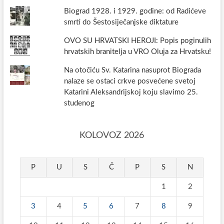
Biograd 1928. i 1929. godine: od Radićeve
smrti do Šestosiječanjske diktature
OVO SU HRVATSKI HEROJI: Popis poginulih
hrvatskih branitelja u VRO Oluja za Hrvatsku!
Na otočiću Sv. Katarina nasuprot Biograda
nalaze se ostaci crkve posvećene svetoj
Katarini Aleksandrijskoj koju slavimo 25.
studenog
KOLOVOZ 2026
P
U
S
Č
P
S
N
1
2
3
4
5
6
7
8
9