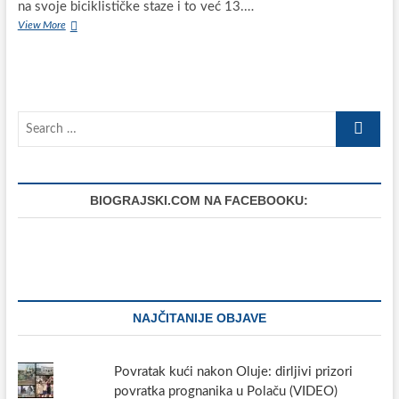
na svoje biciklističke staze i to već 13.…
„IVIN
View More
ĐIR“,
biciklistička
utrka
posvećena
pok.
Ivici
Search
Ivanoviću
…
iz
Biograda
na
Moru
BIOGRAJSKI.COM NA FACEBOOKU:
NAJČITANIJE OBJAVE
Povratak kući nakon Oluje: dirljivi prizori
povratka prognanika u Polaču (VIDEO)