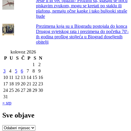
Jeste li ih već opazili? Prozirni su, glasaju se noću
piskavim zvukom, mogu se kretati po staklu ili
plafonu, nemaju očne kapke i tako buljooki straše
ljude
Prezimena koja su u Biogradu postojala do konca
Drugog svjetskog rata i prezimena do početka 70'-
ih godina prošlog stoljeća u Biograd doseljenih
obitelji
kolovoz 2026
P
U
S
Č
P
S
N
1
2
3
4
5
6
7
8
9
10
11
12
13
14
15
16
17
18
19
20
21
22
23
24
25
26
27
28
29
30
31
« srp
Sve objave
Sve