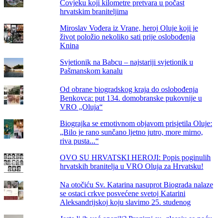
Čovjeku koji kilometre pretvara u počast
hrvatskim braniteljima
Miroslav Vođera iz Vrane, heroj Oluje koji je
život položio nekoliko sati prije oslobođenja
Knina
Svjetionik na Babcu – najstariji svjetionik u
Pašmanskom kanalu
Od obrane biogradskog kraja do oslobođenja
Benkovca: put 134. domobranske pukovnije u
VRO „Oluja“
Biograjka se emotivnom objavom prisjetila Oluje:
„Bilo je rano sunčano ljetno jutro, more mirno,
riva pusta...“
OVO SU HRVATSKI HEROJI: Popis poginulih
hrvatskih branitelja u VRO Oluja za Hrvatsku!
Na otočiću Sv. Katarina nasuprot Biograda nalaze
se ostaci crkve posvećene svetoj Katarini
Aleksandrijskoj koju slavimo 25. studenog