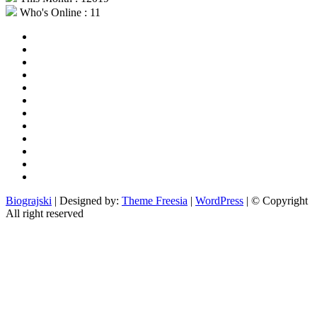
Who's Online : 11
aktualno
povijest
kultura
i
politika
turizam
i
more
gospodarstvo
i
sport
otoci
i
okolica
rekreacija
odgoj
i
zabava
obrazovanje
recepti
Ciprine
beside
Nekategorizirano
Biograjski
| Designed by:
Theme Freesia
|
WordPress
| © Copyright
All right reserved