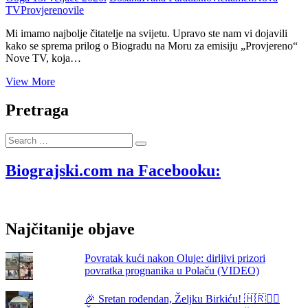
TV
Provjereno
vile
Mi imamo najbolje čitatelje na svijetu. Upravo ste nam vi dojavili
kako se sprema prilog o Biogradu na Moru za emisiju „Provjereno“
Nove TV, koja…
O
View More
Biogradu
na
Pretraga
Moru
u
Search
„Provjereno“,
…
istraživačkoj
emisiji
Biograjski.com na Facebooku:
Nove
TV
četvrtkom?!
Najčitanije objave
Povratak kući nakon Oluje: dirljivi prizori
povratka prognanika u Polaču (VIDEO)
🎉 Sretan rođendan, Željku Birkiću! 🇭🇷🏃‍♂️