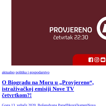
aktualno
politika i gospodarstvo
O Biogradu na Moru u „Provjereno“,
istraživačkoj emisiji Nove TV
četvrtkom?!
Goga
13. veljače 2020.
Bošana
Ivana Paradžiković
kamen
Nova