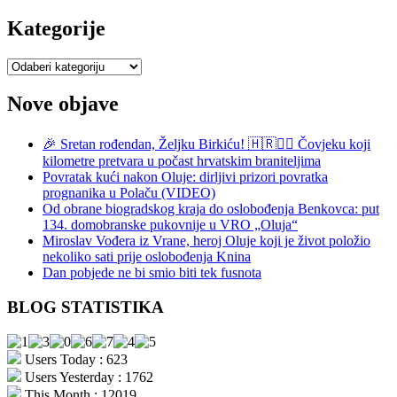
objave
Kategorije
Kategorije
Nove objave
🎉 Sretan rođendan, Željku Birkiću! 🇭🇷🏃‍♂️ Čovjeku koji
kilometre pretvara u počast hrvatskim braniteljima
Povratak kući nakon Oluje: dirljivi prizori povratka
prognanika u Polaču (VIDEO)
Od obrane biogradskog kraja do oslobođenja Benkovca: put
134. domobranske pukovnije u VRO „Oluja“
Miroslav Vođera iz Vrane, heroj Oluje koji je život položio
nekoliko sati prije oslobođenja Knina
Dan pobjede ne bi smio biti tek fusnota
BLOG STATISTIKA
Users Today : 623
Users Yesterday : 1762
This Month : 12019