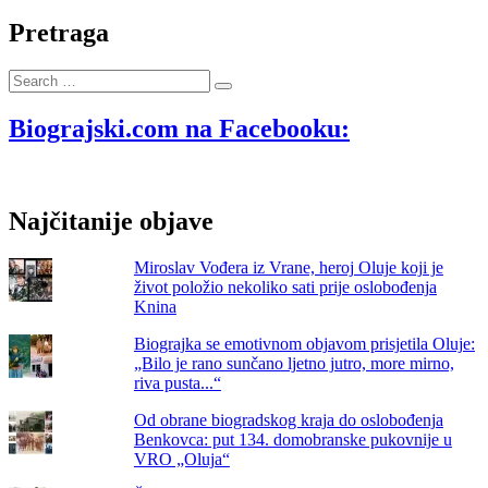
pregled
važnijih
Pretraga
vijesti
u
Search
povijesti
…
Biograda
Biograjski.com na Facebooku:
Najčitanije objave
Miroslav Vođera iz Vrane, heroj Oluje koji je
život položio nekoliko sati prije oslobođenja
Knina
Biograjka se emotivnom objavom prisjetila Oluje:
„Bilo je rano sunčano ljetno jutro, more mirno,
riva pusta...“
Od obrane biogradskog kraja do oslobođenja
Benkovca: put 134. domobranske pukovnije u
VRO „Oluja“