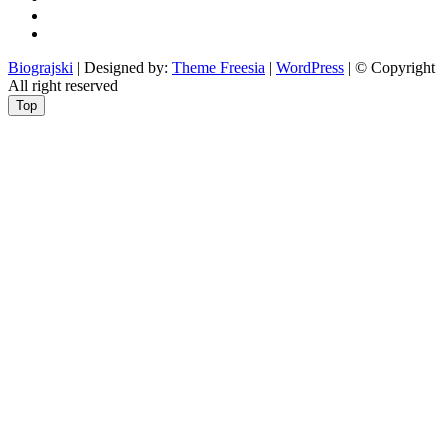
Ciprine
beside
Nekategorizirano
Biograjski
| Designed by:
Theme Freesia
|
WordPress
| © Copyright
All right reserved
Top