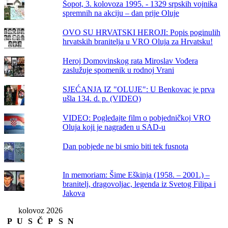
Šopot, 3. kolovoza 1995. - 1329 srpskih vojnika
spremnih na akciju – dan prije Oluje
OVO SU HRVATSKI HEROJI: Popis poginulih
hrvatskih branitelja u VRO Oluja za Hrvatsku!
Heroj Domovinskog rata Miroslav Vođera
zaslužuje spomenik u rodnoj Vrani
SJEĆANJA IZ "OLUJE": U Benkovac je prva
ušla 134. d. p. (VIDEO)
VIDEO: Pogledajte film o pobjedničkoj VRO
Oluja koji je nagrađen u SAD-u
Dan pobjede ne bi smio biti tek fusnota
In memoriam: Šime Eškinja (1958. – 2001.) –
branitelj, dragovoljac, legenda iz Svetog Filipa i
Jakova
kolovoz 2026
P
U
S
Č
P
S
N