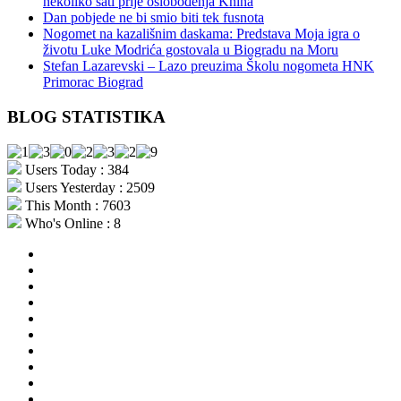
nekoliko sati prije oslobođenja Knina
Dan pobjede ne bi smio biti tek fusnota
Nogomet na kazališnim daskama: Predstava Moja igra o
životu Luke Modrića gostovala u Biogradu na Moru
Stefan Lazarevski – Lazo preuzima Školu nogometa HNK
Primorac Biograd
BLOG STATISTIKA
Users Today : 384
Users Yesterday : 2509
This Month : 7603
Who's Online : 8
aktualno
povijest
kultura
i
politika
turizam
i
more
gospodarstvo
i
sport
otoci
i
okolica
rekreacija
odgoj
i
zabava
obrazovanje
recepti