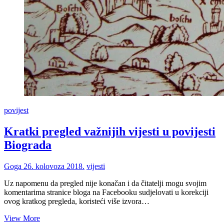
povijest
Kratki pregled važnijih vijesti u povijesti
Biograda
Goga
26. kolovoza 2018.
vijesti
Uz napomenu da pregled nije konačan i da čitatelji mogu svojim
komentarima stranice bloga na Facebooku sudjelovati u korekciji
ovog kratkog pregleda, koristeći više izvora…
Kratki
View More