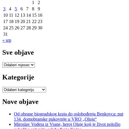
1
2
3
4
5
6
7
8
9
10
11
12
13
14
15
16
17
18
19
20
21
22
23
24
25
26
27
28
29
30
31
« srp
Sve objave
Sve
objave
Kategorije
Kategorije
Nove objave
Od obrane biogradskog kraja do oslobođenja Benkovca: put
134. domobranske pukovnije u VRO „Oluja“
Miroslav Vođera iz Vrane, heroj Oluje koji je život položio