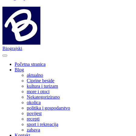
Biograjski
Početna stranica
Blog
aktualno
Ciprine beside
kultura i turizam
more i otoci
Nekategorizirano
okolica
politika i gospodarstvo
povijest
recepti
sport i rekreacija
zabava
Kontakt