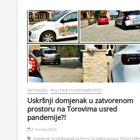
AKTUALNO
POLITIKA I GOSPODARSTVO
Uskršnji domjenak u zatvorenom
prostoru na Torovima usred
pandemije?!
2. travnja 2021.
domjenak
Grad Biograd na Moru
Gradska uprava
Torovi
Uskr