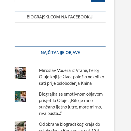
BIOGRAJSKI.COM NA FACEBOOKU:
NAJČITANIJE OBJAVE
Miroslav Vođera iz Vrane, heroj
Oluje koji je život položio nekoliko
sati prije oslobođenja Knina
Biograjka se emotivnom objavom
prisjetila Oluje: „Bilo je rano
sunčano ljetno jutro, more mirno,
riva pusta...“
Od obrane biogradskog kraja do
oslobođenja Benkovca: put 134.