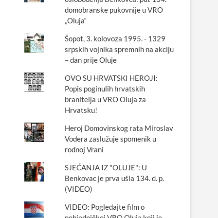
domobranske pukovnije u VRO
„Oluja“
Šopot, 3. kolovoza 1995. - 1329
srpskih vojnika spremnih na akciju
– dan prije Oluje
OVO SU HRVATSKI HEROJI:
Popis poginulih hrvatskih
branitelja u VRO Oluja za
Hrvatsku!
Heroj Domovinskog rata Miroslav
Vođera zaslužuje spomenik u
rodnoj Vrani
SJEĆANJA IZ "OLUJE": U
Benkovac je prva ušla 134. d. p.
(VIDEO)
VIDEO: Pogledajte film o
pobjedničkoj VRO Oluja koji je