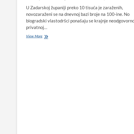
U Zadarskoj županiji preko 10 tisuća je zaraženih,
novozaraženi se na dnevnoj bazi broje na 100-ine. No
biogradski vlastodršci ponašaju se krajnje neodgovorno
privatnoj…
Uskršnji
View More
domjenak
u
zatvorenom
prostoru
na
Torovima
usred
pandemije?!