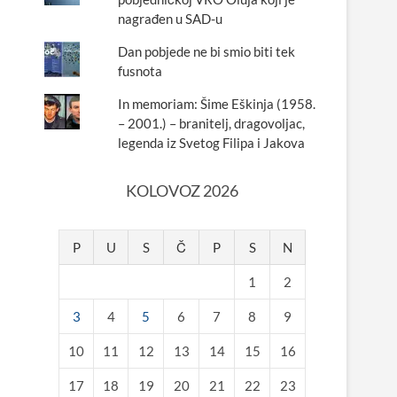
nagrađen u SAD-u
Dan pobjede ne bi smio biti tek
fusnota
In memoriam: Šime Eškinja (1958.
– 2001.) – branitelj, dragovoljac,
legenda iz Svetog Filipa i Jakova
KOLOVOZ 2026
P
U
S
Č
P
S
N
1
2
3
4
5
6
7
8
9
10
11
12
13
14
15
16
17
18
19
20
21
22
23