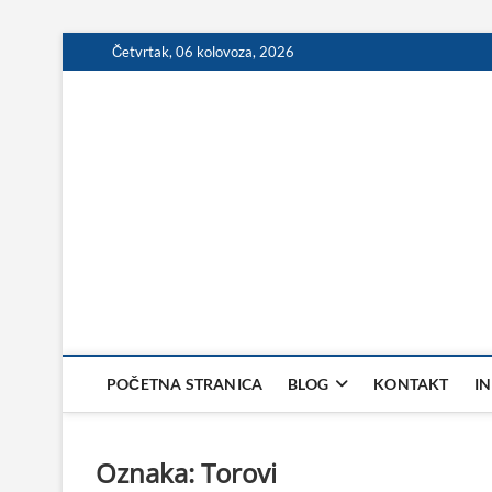
Skip
Četvrtak, 06 kolovoza, 2026
to
content
POČETNA STRANICA
BLOG
KONTAKT
I
Oznaka:
Torovi