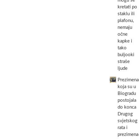
mogu se
kretati po
staklu ili
plafonu,
nemaju
očne
kapke i
tako
buljooki
straše
ljude
Prezimena
koja su u
Biogradu
postojala
do konca
Drugog
svjetskog
rata i
prezimena