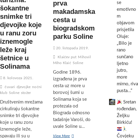
prva
se
je
šokantne
dobro
emotivno
makadamska
vidjeti
snimke tri
m
cesta u
vas
objavom
djevojke koje
opet,
biogradskom
prisjetila
vidimo
u ranu zoru
parku Soline
se
Oluje:
iznemogle
dogodine
„Bilo je
u
leže kraj
20. listopada 2019.
rano
Osijeku
šetnice u
sunčano
Klaićev put
Mihovil
(VIDEO)
Miho Klaić
Soline
ljetno
Solinama
jutro,
Godine 1896.
more
8. kolovoza 2021.
izgrađena je prva
mirno, riva
cesta uz more u
čuvari
djevojke
noćni
pusta...“
borovoj šumi u
klub
Soline
stožer
Solinama koja se
Društvenim mrežama
Sretan
protezala od
cirkuliraju šokantne
rođendan,
Biograda odnosno
snimke tri djevojke
Željku
tadašnje Varoši, do
koje u ranu zoru
Birkiću!
uvale Soline u…
iznemogle leže,
spavaju ili su u
Klaićev
Čovjeku
View More