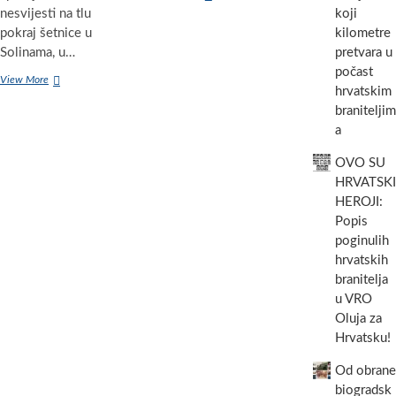
put,
nesvijesti na tlu
koji
prva
pokraj šetnice u
kilometre
makadamska
Solinama, u…
pretvara u
cesta
počast
u
Sjaj
View More
biogradskom
hrvatskim
i
parku
braniteljim
bijeda
Soline
biogradskog
a
turizma:
šokantne
OVO SU
snimke
HRVATSKI
tri
HEROJI:
djevojke
Popis
koje
u
poginulih
ranu
hrvatskih
zoru
branitelja
iznemogle
u VRO
leže
kraj
Oluja za
šetnice
Hrvatsku!
u
Solinama
Od obrane
biogradsk