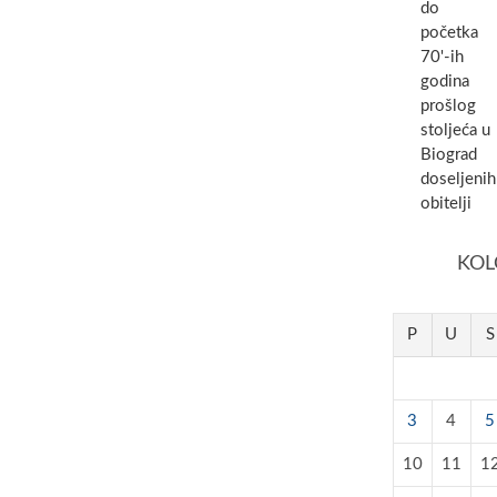
do
početka
70'-ih
godina
prošlog
stoljeća u
Biograd
doseljenih
obitelji
KOL
P
U
S
3
4
5
10
11
1