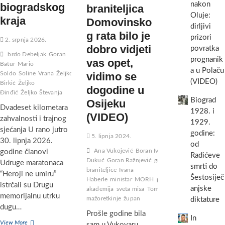
nakon
biogradskog
braniteljica
Oluje:
kraja
Domovinsko
dirljivi
g rata bilo je
prizori
2. srpnja 2026.
dobro vidjeti
povratka
brdo Debeljak
Goran
prognanik
vas opet,
Batur
Mario
a u Polaču
Soldo
Soline
Vrana
Željko
vidimo se
(VIDEO)
Birkić
Željko
dogodine u
Đinđić
Željko Števanja
Biograd
Osijeku
Dvadeset kilometara
1928. i
(VIDEO)
zahvalnosti i trajnog
1929.
sjećanja U rano jutro
godine:
5. lipnja 2024.
30. lipnja 2026.
od
Ana Vukojević
Boran Ivanović
Božidar Longin
godine članovi
Radićeve
Dukuć
Goran Ražnjević
gradonačelnik
hrvatske
Udruge maratonaca
smrti do
braniteljice
Ivana
“Heroji ne umiru”
Šestosiječ
Haberle
ministar
MORH
potpredsjednik
Soline
s
istrčali su Drugu
anjske
akademija
sveta misa
Tomo Medved
Vlada
Zadar
memorijalnu utrku
mažoretkinje
župan
diktature
dugu…
Prošle godine bila
In
Druga
View More
sam u Vukovaru