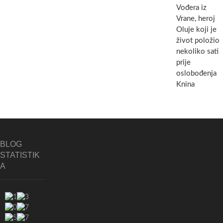
Vođera iz
Vrane, heroj
Oluje koji je
život položio
nekoliko sati
prije
oslobođenja
Knina
BLOG
STATISTIK
A