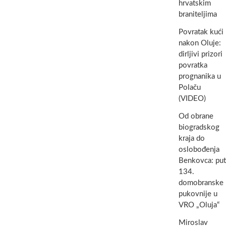
hrvatskim
braniteljima
Povratak kući
nakon Oluje:
dirljivi prizori
povratka
prognanika u
Polaču
(VIDEO)
Od obrane
biogradskog
kraja do
oslobođenja
Benkovca: put
134.
domobranske
pukovnije u
VRO „Oluja“
Miroslav