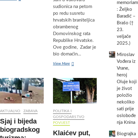
memoriam
memorijalna
sudionica na petom
: Željko
utrka
po redu susretu
u
Baradić –
hrvatskih braniteljica
čast
Brašo (†
hrvatskim
obrambenog
23.
braniteljima
Domovinskog rata
veljače
i
Republike Hrvatske.
civilnim
2025.)
Ove godine, Zadar je
žrtvama
biogradskog
bio domaćin…
Miroslav
kraja
Vođera iz
U
View More
Vrane,
Zadru
i
heroj
Biogradu
Oluje koji
na
je život
Moru
položio
na
nekoliko
6.
susretnu
sati prije
AKTUALNO
ZABAVA
POLITIKA I
hrvatskih
oslobođe
GOSPODARSTVO
braniteljica
Sjaj i bijeda
nja Knina
POVIJEST
Domovinskog
biogradskog
rata
Klaićev put,
Biograjka
bilo
turizma: