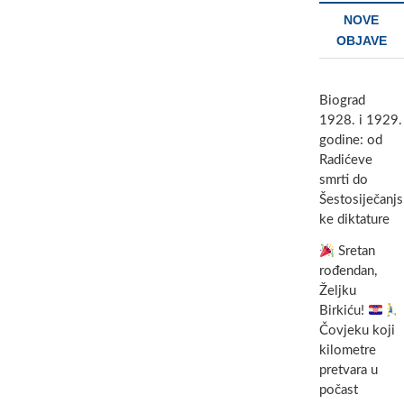
NOVE
OBJAVE
Biograd
1928. i 1929.
godine: od
Radićeve
smrti do
Šestosiječanjs
ke diktature
Sretan
rođendan,
Željku
Birkiću!
Čovjeku koji
kilometre
pretvara u
počast