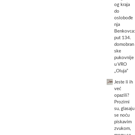
og kraja
do
oslobođe
nja
Benkovca:
put 134.
domobran
ske
pukovnije
u VRO
„Oluja“
Jeste li ih
već
opazili?
Prozirni
su, glasaju
se noću
piskavim
zvukom,