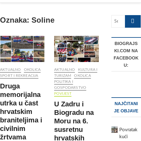
Oznaka:
Soline
Search
…
BIOGRAJS
KI.COM NA
FACEBOOK
U:
AKTUALNO
OKOLICA
AKTUALNO
KULTURA I
SPORT I REKREACIJA
TURIZAM
OKOLICA
POLITIKA I
Druga
GOSPODARSTVO
memorijalna
POVIJEST
utrka u čast
U Zadru i
NAJČITANI
hrvatskim
JE OBJAVE
Biogradu na
braniteljima i
Moru na 6.
civilnim
susretnu
Povratak
žrtvama
hrvatskih
kući