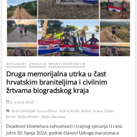
AKTUALNO
OKOLICA
SPORT I REKREACIJA
Druga memorijalna utrka u čast
hrvatskim braniteljima i civilnim
žrtvama biogradskog kraja
2. srpnja 2026.
brdo Debeljak
Goran Batur
Mario Soldo
Soline
Vrana
Željko
Birkić
Željko Đinđić
Željko Števanja
Dvadeset kilometara zahvalnosti i trajnog sjećanja U rano
jutro 30. lipnja 2026. godine članovi Udruge maratonaca