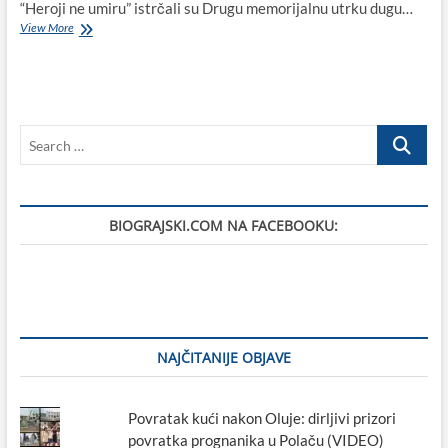
“Heroji ne umiru” istrčali su Drugu memorijalnu utrku dugu…
Druga
View More
memorijalna
utrka
u
čast
hrvatskim
Search
braniteljima
i
…
civilnim
žrtvama
biogradskog
BIOGRAJSKI.COM NA FACEBOOKU:
kraja
NAJČITANIJE OBJAVE
Povratak kući nakon Oluje: dirljivi prizori
povratka prognanika u Polaču (VIDEO)