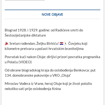
NOVE OBJAVE
Biograd 1928. i 1929. godine: od Radićeve smrti do
Šestosiječanjske diktature
Sretan rođendan, Željku Birkiću!
Čovjeku koji
kilometre pretvara u počast hrvatskim braniteljima
Povratak kući nakon Oluje: dirljivi prizori povratka prognanika
u Polaču (VIDEO)
Od obrane biogradskog kraja do oslobođenja Benkovca: put
134. domobranske pukovnije u VRO „Oluja“
Miroslav Vođera iz Vrane, heroj Oluje koji je život položio
nekoliko sati prije oslobođenja Knina