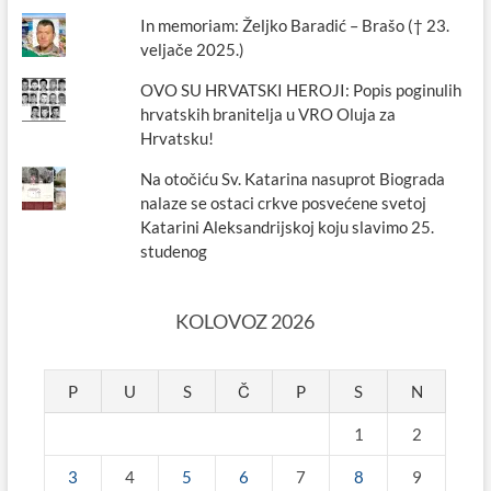
In memoriam: Željko Baradić – Brašo († 23.
veljače 2025.)
OVO SU HRVATSKI HEROJI: Popis poginulih
hrvatskih branitelja u VRO Oluja za
Hrvatsku!
Na otočiću Sv. Katarina nasuprot Biograda
nalaze se ostaci crkve posvećene svetoj
Katarini Aleksandrijskoj koju slavimo 25.
studenog
KOLOVOZ 2026
P
U
S
Č
P
S
N
1
2
3
4
5
6
7
8
9