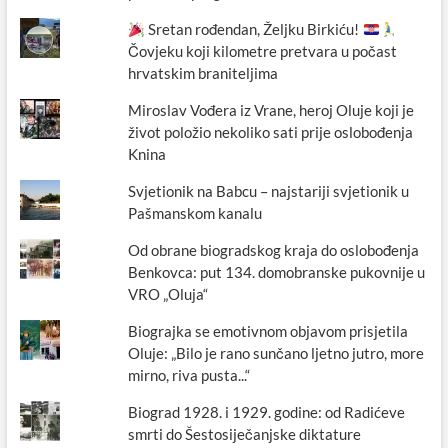
Sretan rođendan, Željku Birkiću!
Čovjeku koji kilometre pretvara u počast
hrvatskim braniteljima
Miroslav Vođera iz Vrane, heroj Oluje koji je
život položio nekoliko sati prije oslobođenja
Knina
Svjetionik na Babcu – najstariji svjetionik u
Pašmanskom kanalu
Od obrane biogradskog kraja do oslobođenja
Benkovca: put 134. domobranske pukovnije u
VRO „Oluja“
Biograjka se emotivnom objavom prisjetila
Oluje: „Bilo je rano sunčano ljetno jutro, more
mirno, riva pusta...“
Biograd 1928. i 1929. godine: od Radićeve
smrti do Šestosiječanjske diktature