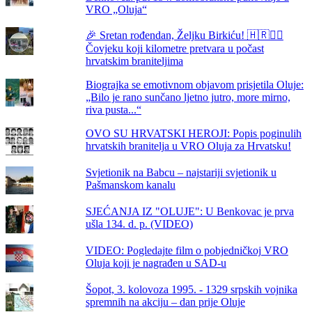
VRO „Oluja“
🎉 Sretan rođendan, Željku Birkiću! 🇭🇷🏃‍♂️
Čovjeku koji kilometre pretvara u počast
hrvatskim braniteljima
Biograjka se emotivnom objavom prisjetila Oluje:
„Bilo je rano sunčano ljetno jutro, more mirno,
riva pusta...“
OVO SU HRVATSKI HEROJI: Popis poginulih
hrvatskih branitelja u VRO Oluja za Hrvatsku!
Svjetionik na Babcu – najstariji svjetionik u
Pašmanskom kanalu
SJEĆANJA IZ "OLUJE": U Benkovac je prva
ušla 134. d. p. (VIDEO)
VIDEO: Pogledajte film o pobjedničkoj VRO
Oluja koji je nagrađen u SAD-u
Šopot, 3. kolovoza 1995. - 1329 srpskih vojnika
spremnih na akciju – dan prije Oluje