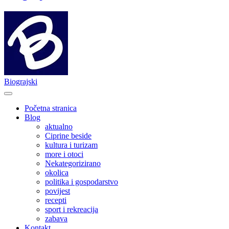
Biograjski
Početna stranica
Blog
aktualno
Ciprine beside
kultura i turizam
more i otoci
Nekategorizirano
okolica
politika i gospodarstvo
povijest
recepti
sport i rekreacija
zabava
Kontakt