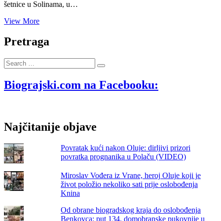
šetnice u Solinama, u…
Sjaj
View More
i
bijeda
Pretraga
biogradskog
turizma:
Search
šokantne
…
snimke
tri
Biograjski.com na Facebooku:
djevojke
koje
u
ranu
Najčitanije objave
zoru
iznemogle
leže
Povratak kući nakon Oluje: dirljivi prizori
kraj
povratka prognanika u Polaču (VIDEO)
šetnice
u
Miroslav Vođera iz Vrane, heroj Oluje koji je
Solinama
život položio nekoliko sati prije oslobođenja
Knina
Od obrane biogradskog kraja do oslobođenja
Benkovca: put 134. domobranske pukovnije u