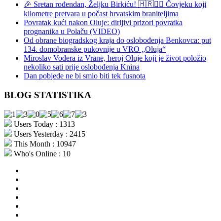
🎉 Sretan rođendan, Željku Birkiću! 🇭🇷🏃‍♂️ Čovjeku koji
kilometre pretvara u počast hrvatskim braniteljima
Povratak kući nakon Oluje: dirljivi prizori povratka
prognanika u Polaču (VIDEO)
Od obrane biogradskog kraja do oslobođenja Benkovca: put
134. domobranske pukovnije u VRO „Oluja“
Miroslav Vođera iz Vrane, heroj Oluje koji je život položio
nekoliko sati prije oslobođenja Knina
Dan pobjede ne bi smio biti tek fusnota
BLOG STATISTIKA
Users Today : 1313
Users Yesterday : 2415
This Month : 10947
Who's Online : 10
aktualno
povijest
kultura
i
politika
turizam
i
more
gospodarstvo
i
sport