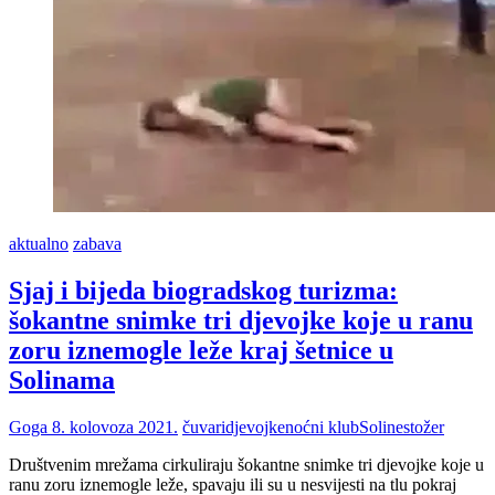
aktualno
zabava
Sjaj i bijeda biogradskog turizma:
šokantne snimke tri djevojke koje u ranu
zoru iznemogle leže kraj šetnice u
Solinama
Goga
8. kolovoza 2021.
čuvari
djevojke
noćni klub
Soline
stožer
Društvenim mrežama cirkuliraju šokantne snimke tri djevojke koje u
ranu zoru iznemogle leže, spavaju ili su u nesvijesti na tlu pokraj