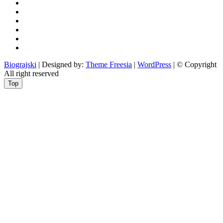
otoci
i
okolica
rekreacija
odgoj
i
zabava
obrazovanje
recepti
Ciprine
beside
Nekategorizirano
Biograjski
| Designed by:
Theme Freesia
|
WordPress
| © Copyright
All right reserved
Top