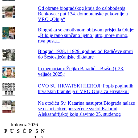
Od obrane biogradskog kraja do oslobođenja
Benkovca: put 134. domobranske pukovnije u
VRO „Oluja“
Biograjka se emotivnom objavom prisjetila Oluje:
„Bilo je rano sunčano ljetno jutro, more mirno,
riva pusta...“
Biograd 1928. i 1929. godine: od Radićeve smrti
do Šestosiječanjske diktature
In memoriam: Željko Baradić – Brašo († 23.
veljače 2025.)
OVO SU HRVATSKI HEROJI: Popis poginulih
hrvatskih branitelja u VRO Oluja za Hrvatsku!
Na otočiću Sv. Katarina nasuprot Biograda nalaze
se ostaci crkve posvećene svetoj Katarini
Aleksandrijskoj koju slavimo 25. studenog
kolovoz 2026
P
U
S
Č
P
S
N
1
2