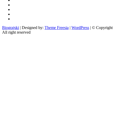
i
zabava
obrazovanje
recepti
Ciprine
beside
Nekategorizirano
Biograjski
| Designed by:
Theme Freesia
|
WordPress
| © Copyright
All right reserved