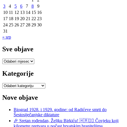
3
4
5
6
7
8
9
10
11
12
13
14
15
16
17
18
19
20
21
22
23
24
25
26
27
28
29
30
31
« srp
Sve objave
Sve
objave
Kategorije
Kategorije
Nove objave
Biograd 1928. i 1929. godine: od Radićeve smrti do
Šestosiječanjske diktature
🎉 Sretan rođendan, Željku Birkiću! 🇭🇷🏃‍♂️ Čovjeku koji
kilometre pretvara u počast hrvatskim braniteljima