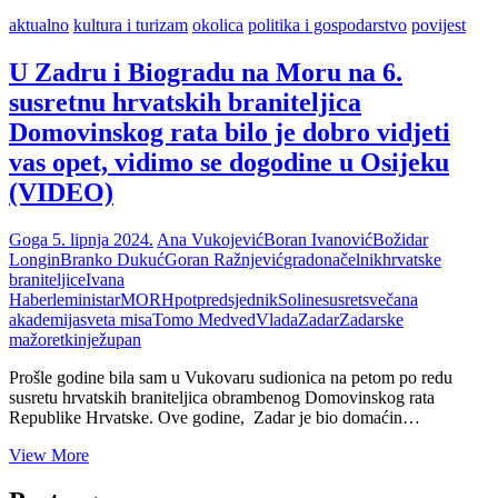
aktualno
kultura i turizam
okolica
politika i gospodarstvo
povijest
U Zadru i Biogradu na Moru na 6.
susretnu hrvatskih braniteljica
Domovinskog rata bilo je dobro vidjeti
vas opet, vidimo se dogodine u Osijeku
(VIDEO)
Goga
5. lipnja 2024.
Ana Vukojević
Boran Ivanović
Božidar
Longin
Branko Dukuć
Goran Ražnjević
gradonačelnik
hrvatske
braniteljice
Ivana
Haberle
ministar
MORH
potpredsjednik
Soline
susret
svečana
akademija
sveta misa
Tomo Medved
Vlada
Zadar
Zadarske
mažoretkinje
župan
Prošle godine bila sam u Vukovaru sudionica na petom po redu
susretu hrvatskih braniteljica obrambenog Domovinskog rata
Republike Hrvatske. Ove godine, Zadar je bio domaćin…
U
View More
Zadru
i