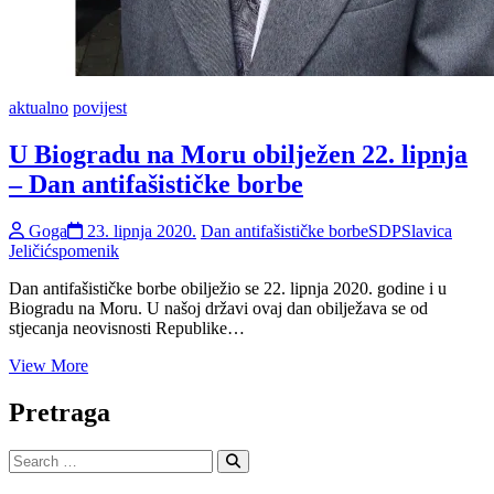
aktualno
povijest
U Biogradu na Moru obilježen 22. lipnja
– Dan antifašističke borbe
Goga
23. lipnja 2020.
Dan antifašističke borbe
SDP
Slavica
Jeličić
spomenik
Dan antifašističke borbe obilježio se 22. lipnja 2020. godine i u
Biogradu na Moru. U našoj državi ovaj dan obilježava se od
stjecanja neovisnosti Republike…
U
View More
Biogradu
na
Pretraga
Moru
obilježen
Search
22.
…
lipnja