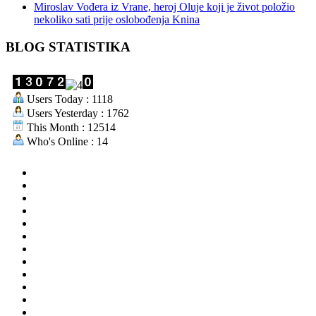
Miroslav Vođera iz Vrane, heroj Oluje koji je život položio
nekoliko sati prije oslobođenja Knina
BLOG STATISTIKA
Users Today : 1118
Users Yesterday : 1762
This Month : 12514
Who's Online : 14
aktualno
povijest
kultura
i
politika
turizam
i
more
gospodarstvo
i
sport
otoci
i
okolica
rekreacija
odgoj
i
zabava
obrazovanje
recepti
Ciprine
beside
Nekategorizirano