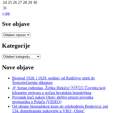
24
25
26
27
28
29
30
31
« srp
Sve objave
Sve
objave
Kategorije
Kategorije
Nove objave
Biograd 1928. i 1929. godine: od Radićeve smrti do
Šestosiječanjske diktature
🎉 Sretan rođendan, Željku Birkiću! 🇭🇷🏃‍♂️ Čovjeku koji
kilometre pretvara u počast hrvatskim braniteljima
Povratak kući nakon Oluje: dirljivi prizori povratka
prognanika u Polaču (VIDEO)
Od obrane biogradskog kraja do oslobođenja Benkovca: put
134. domobranske pukovnije u VRO „Oluja“