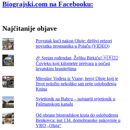
–
Biograjski.com na Facebooku:
Dan
antifašističke
borbe
Najčitanije objave
Povratak kući nakon Oluje: dirljivi prizori
povratka prognanika u Polaču (VIDEO)
🎉 Sretan rođendan, Željku Birkiću! 🇭🇷🏃‍♂️
Čovjeku koji kilometre pretvara u počast
hrvatskim braniteljima
Miroslav Vođera iz Vrane, heroj Oluje koji je
život položio nekoliko sati prije oslobođenja
Knina
Svjetionik na Babcu – najstariji svjetionik u
Pašmanskom kanalu
Od obrane biogradskog kraja do oslobođenja
Benkovca: put 134. domobranske pukovnije u
VRO „Oluja“