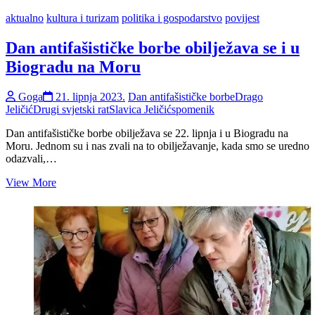
aktualno
kultura i turizam
politika i gospodarstvo
povijest
Dan antifašističke borbe obilježava se i u
Biogradu na Moru
Goga
21. lipnja 2023.
Dan antifašističke borbe
Drago
Jeličić
Drugi svjetski rat
Slavica Jeličić
spomenik
Dan antifašističke borbe obilježava se 22. lipnja i u Biogradu na
Moru. Jednom su i nas zvali na to obilježavanje, kada smo se uredno
odazvali,…
Dan
View More
antifašističke
borbe
obilježava
se
i
u
Biogradu
na
Moru