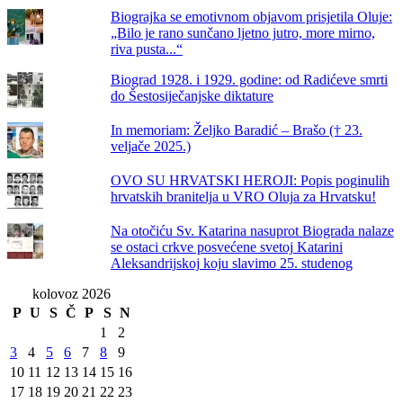
Biograjka se emotivnom objavom prisjetila Oluje:
„Bilo je rano sunčano ljetno jutro, more mirno,
riva pusta...“
Biograd 1928. i 1929. godine: od Radićeve smrti
do Šestosiječanjske diktature
In memoriam: Željko Baradić – Brašo († 23.
veljače 2025.)
OVO SU HRVATSKI HEROJI: Popis poginulih
hrvatskih branitelja u VRO Oluja za Hrvatsku!
Na otočiću Sv. Katarina nasuprot Biograda nalaze
se ostaci crkve posvećene svetoj Katarini
Aleksandrijskoj koju slavimo 25. studenog
kolovoz 2026
P
U
S
Č
P
S
N
1
2
3
4
5
6
7
8
9
10
11
12
13
14
15
16
17
18
19
20
21
22
23