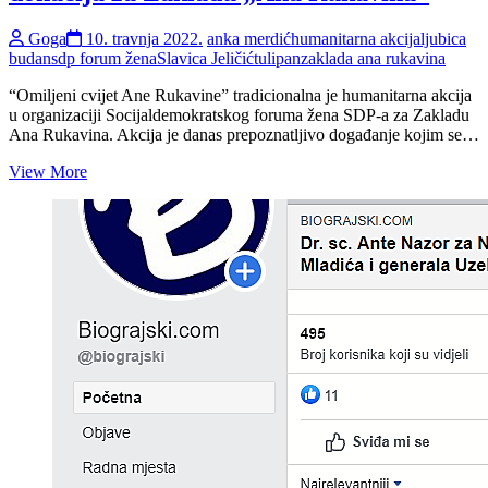
Goga
10. travnja 2022.
anka merdić
humanitarna akcija
ljubica
budan
sdp forum žena
Slavica Jeličić
tulipan
zaklada ana rukavina
“Omiljeni cvijet Ane Rukavine” tradicionalna je humanitarna akcija
u organizaciji Socijaldemokratskog foruma žena SDP-a za Zakladu
Ana Rukavina. Akcija je danas prepoznatljivo događanje kojim se…
Biograd
View More
uz
pet
gradova
Zadarske
županije
ponovno
u
akciji
prikupljanja
donacija
za
Zakladu
„Ana
Rukavina“