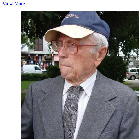
Slavica
View More
Jeličić:
„Nazor
je
ludi
bolesni
kretenčina…“