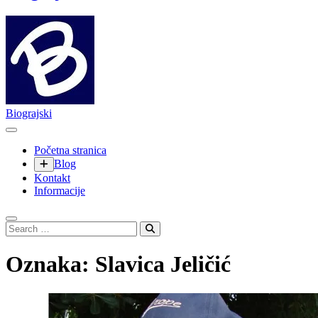
Biograjski
Početna stranica
Blog
Kontakt
Informacije
Search
…
Oznaka:
Slavica Jeličić