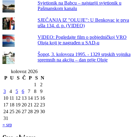
Svjetionik na Babcu – najstariji svjetionik u
Pašmanskom kanalu
SJEĆANJA IZ "OLUJE": U Benkovac je prva
ušla 134. d. p. (VIDEO)
VIDEO: Pogledajte film o pobjedničkoj VRO
Oluja koji je nagrađen u SAD-u
Šopot, 3. kolovoza 1995. - 1329 srpskih vojnika
spremnih na akciju – dan prije Oluje
kolovoz 2026
P
U
S
Č
P
S
N
1
2
3
4
5
6
7
8
9
10
11
12
13
14
15
16
17
18
19
20
21
22
23
24
25
26
27
28
29
30
31
« srp