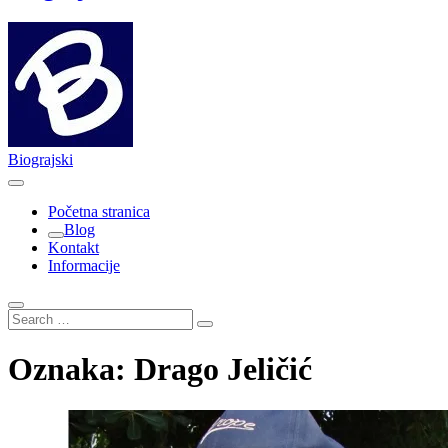
Biograjski
Početna stranica
Blog
Kontakt
Informacije
Search
…
Oznaka:
Drago Jeličić