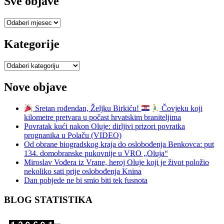
Sve objave
Sve
objave
Kategorije
Kategorije
Nove objave
Sretan rođendan, Željku Birkiću!
Čovjeku koji
kilometre pretvara u počast hrvatskim braniteljima
Povratak kući nakon Oluje: dirljivi prizori povratka
prognanika u Polaču (VIDEO)
Od obrane biogradskog kraja do oslobođenja Benkovca: put
134. domobranske pukovnije u VRO „Oluja“
Miroslav Vođera iz Vrane, heroj Oluje koji je život položio
nekoliko sati prije oslobođenja Knina
Dan pobjede ne bi smio biti tek fusnota
BLOG STATISTIKA