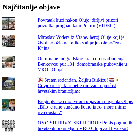
Najčitanije objave
Povratak kući nakon Oluje: dirljivi prizori
povratka prognanika u Polaču (VIDEO)
Miroslav Vođera iz Vrane, heroj Oluje koji je
život položio nekoliko sati prije oslobođenja
Knina
Od obrane biogradskog kraja do oslobođenja
Benkovca: put 134. domobranske pukovnije u
VRO „Oluja“
Sretan rođendan, Željku Birkiću!
Čovjeku koji kilometre pretvara u počast
hrvatskim braniteljima
Biograjka se emotivnom objavom prisjetila Oluje:
„Bilo je rano sunčano ljetno jutro, more mirno,
riva pusta...“
OVO SU HRVATSKI HEROJI: Popis poginulih
hrvatskih branitelja u VRO Oluja za Hrvatsku!