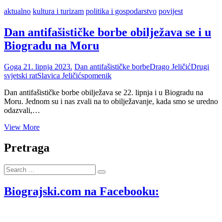
aktualno
kultura i turizam
politika i gospodarstvo
povijest
Dan antifašističke borbe obilježava se i u
Biogradu na Moru
Goga
21. lipnja 2023.
Dan antifašističke borbe
Drago Jeličić
Drugi
svjetski rat
Slavica Jeličić
spomenik
Dan antifašističke borbe obilježava se 22. lipnja i u Biogradu na
Moru. Jednom su i nas zvali na to obilježavanje, kada smo se uredno
odazvali,…
Dan
View More
antifašističke
borbe
Pretraga
obilježava
se
Search
i
…
u
Biogradu
Biograjski.com na Facebooku:
na
Moru