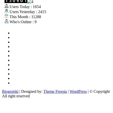
Users Today : 1654
Users Yesterday : 2415
This Month : 11288
Who's Online : 9
aktualno
povijest
kultura
i
politika
turizam
i
more
gospodarstvo
i
sport
otoci
i
okolica
rekreacija
odgoj
i
zabava
obrazovanje
recepti
Ciprine
beside
Nekategorizirano
Biograjski
| Designed by:
Theme Freesia
|
WordPress
| © Copyright
All right reserved