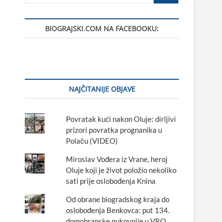
BIOGRAJSKI.COM NA FACEBOOKU:
NAJČITANIJE OBJAVE
Povratak kući nakon Oluje: dirljivi
prizori povratka prognanika u
Polaču (VIDEO)
Miroslav Vođera iz Vrane, heroj
Oluje koji je život položio nekoliko
sati prije oslobođenja Knina
Od obrane biogradskog kraja do
oslobođenja Benkovca: put 134.
domobranske pukovnije u VRO