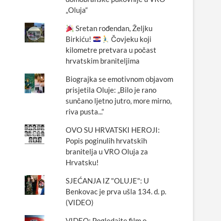
„Oluja“
Sretan rođendan, Željku
Birkiću!
Čovjeku koji
kilometre pretvara u počast
hrvatskim braniteljima
Biograjka se emotivnom objavom
prisjetila Oluje: „Bilo je rano
sunčano ljetno jutro, more mirno,
riva pusta...“
OVO SU HRVATSKI HEROJI:
Popis poginulih hrvatskih
branitelja u VRO Oluja za
Hrvatsku!
SJEĆANJA IZ "OLUJE": U
Benkovac je prva ušla 134. d. p.
(VIDEO)
VIDEO: Pogledajte film o