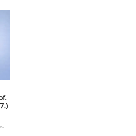
of.
7.)
sc.