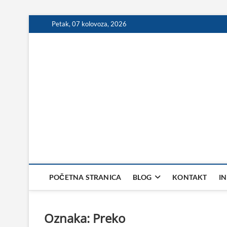
Skip
Petak, 07 kolovoza, 2026
to
content
POČETNA STRANICA
BLOG
KONTAKT
I
Oznaka:
Preko