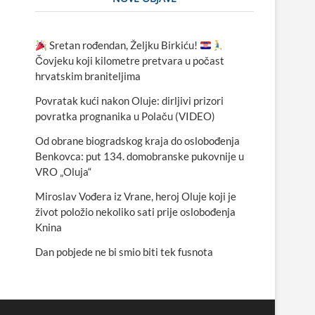
Sretan rođendan, Željku Birkiću!
Čovjeku koji kilometre pretvara u počast
hrvatskim braniteljima
Povratak kući nakon Oluje: dirljivi prizori
povratka prognanika u Polaču (VIDEO)
Od obrane biogradskog kraja do oslobođenja
Benkovca: put 134. domobranske pukovnije u
VRO „Oluja“
Miroslav Vođera iz Vrane, heroj Oluje koji je
život položio nekoliko sati prije oslobođenja
Knina
Dan pobjede ne bi smio biti tek fusnota