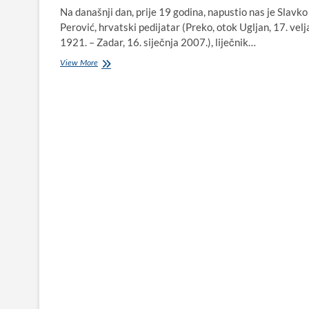
Na današnji dan, prije 19 godina, napustio nas je Slavko
Perović, hrvatski pedijatar (Preko, otok Ugljan, 17. vel
1921. – Zadar, 16. siječnja 2007.), liječnik…
U
View More
spomen
liječniku
velikog
srca,
prof.
dr.
sc.
Slavku
Peroviću
(1921.
–
2007.)