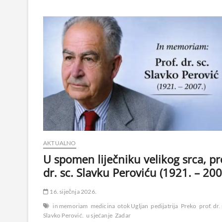
AKTUALNO
U spomen liječniku velikog srca, pr
dr. sc. Slavku Peroviću (1921. – 200
16. siječnja 2026.
in memoriam
medicina
otok Ugljan
pedijatrija
Preko
prof. dr. 
Slavko Perović.
u sjećanje
Zadar