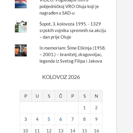
pobjedničkoj VRO Oluja koji je
nagrađen u SAD-u
Šopot, 3. kolovoza 1995. - 1329
srpskih vojnika spremnih na akciju
– dan prije Oluje
In memoriam: Šime Eškinja (1958.
– 2001.) – branitelj, dragovoljac,
legenda iz Svetog Filipa i Jakova
KOLOVOZ 2026
P
U
S
Č
P
S
N
1
2
3
4
5
6
7
8
9
10
11
12
13
14
15
16