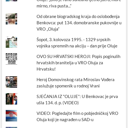
mirno, riva pusta...“
Od obrane biogradskog kraja do oslobođenja
Benkovca: put 134. domobranske pukovnije u
VRO „Oluja“
Šopot, 3. kolovoza 1995. - 1329 srpskih
vojnika spremnih na akciju – dan prije Oluje
OVO SU HRVATSKI HEROJI: Popis poginulih
hrvatskih branitelja u VRO Oluja za
Hrvatsku!
Heroj Domovinskog rata Miroslav Vođera
zaslužuje spomenik u rodnoj Vrani
SJEĆANJA IZ "OLUJE": U Benkovac je prva
ušla 134. d. p. (VIDEO)
VIDEO: Pogledajte film o pobjedničkoj VRO
Oluja koji je nagrađen u SAD-u