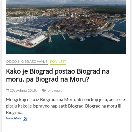
ODGOJ I OBRAZOVANJE
POVIJEST
Kako je Biograd postao Biograd na
moru, pa Biograd na Moru?
25. svibnja 2018.
pravopis
Mnogi koji nisu iz Biograda na Moru, ali i oni koji jesu, često se
pitaju kako je ispravno napisati: Biograd, Biograd na moru ili
Biograd…
Kako
View More
je
Biograd