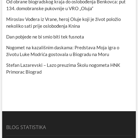
Od obrane biogradskog kraja do oslobođenja Benkovca: put
134. domobranske pukovnije u VRO „Oluja“
Miroslav Vođera iz Vrane, heroj Oluje koji je život položio
nekoliko sati prije oslobođenja Knina
Dan pobjede ne bi smio biti tek fusnota
Nogomet na kazališnim daskama: Predstava Moja igra o
životu Luke Modrića gostovala u Biogradu na Moru
Stefan Lazarevski – Lazo preuzima Školu nogometa HNK
Primorac Biograd
BLOG STATISTIKA