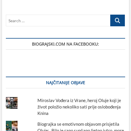
postao
Biograd
na
Search
moru,
pa
…
Biograd
na
Moru?
BIOGRAJSKI.COM NA FACEBOOKU:
NAJČITANIJE OBJAVE
Miroslav Vođera iz Vrane, heroj Oluje koji je
život položio nekoliko sati prije oslobođenja
Knina
Biograjka se emotivnom objavom prisjetila
Oluje: „Bilo je rano sunčano ljetno jutro, more