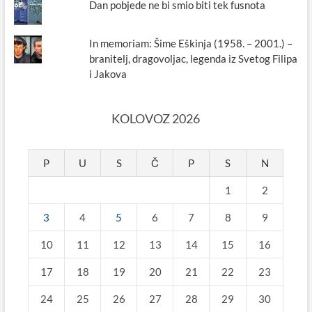
Dan pobjede ne bi smio biti tek fusnota
In memoriam: Šime Eškinja (1958. – 2001.) –
branitelj, dragovoljac, legenda iz Svetog Filipa
i Jakova
KOLOVOZ 2026
P
U
S
Č
P
S
N
1
2
3
4
5
6
7
8
9
10
11
12
13
14
15
16
17
18
19
20
21
22
23
24
25
26
27
28
29
30