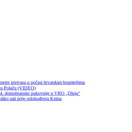
metre pretvara u počast hrvatskim braniteljima
ka u Polaču (VIDEO)
134. domobranske pukovnije u VRO „Oluja“
oliko sati prije oslobođenja Knina