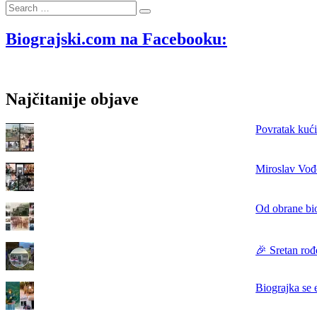
Search
temom
…
broja
„Kad
Biograjski.com na Facebooku:
vrtić
ne
radi“
dostupan
Najčitanije objave
online
Povratak kući
Miroslav Vođe
Od obrane bi
🎉 Sretan rođ
Biograjka se 