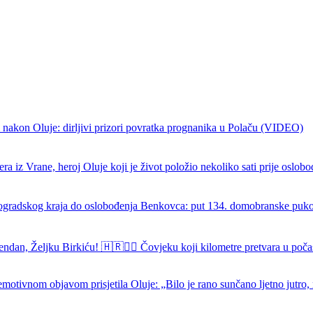
 nakon Oluje: dirljivi prizori povratka prognanika u Polaču (VIDEO)
ra iz Vrane, heroj Oluje koji je život položio nekoliko sati prije oslob
ogradskog kraja do oslobođenja Benkovca: put 134. domobranske puk
endan, Željku Birkiću! 🇭🇷🏃‍♂️ Čovjeku koji kilometre pretvara u poča
emotivnom objavom prisjetila Oluje: „Bilo je rano sunčano ljetno jutro, 