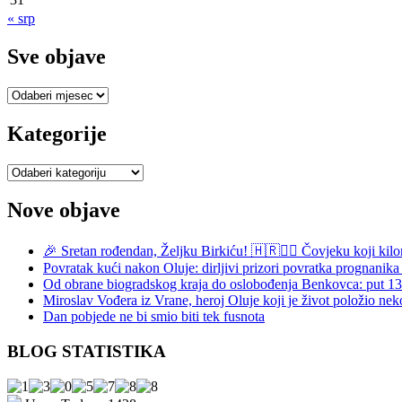
« srp
Sve objave
Sve
objave
Kategorije
Kategorije
Nove objave
🎉 Sretan rođendan, Željku Birkiću! 🇭🇷🏃‍♂️ Čovjeku koji kilo
Povratak kući nakon Oluje: dirljivi prizori povratka prognani
Od obrane biogradskog kraja do oslobođenja Benkovca: put 
Miroslav Vođera iz Vrane, heroj Oluje koji je život položio nek
Dan pobjede ne bi smio biti tek fusnota
BLOG STATISTIKA