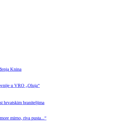
ođenja Knina
ovnije u VRO „Oluja“
st hrvatskim braniteljima
more mirno, riva pusta...“