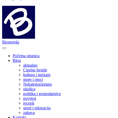
Biograjski
Početna stranica
Blog
aktualno
Ciprine beside
kultura i turizam
more i otoci
Nekategorizirano
okolica
politika i gospodarstvo
povijest
recepti
sport i rekreacija
zabava
Kontakt