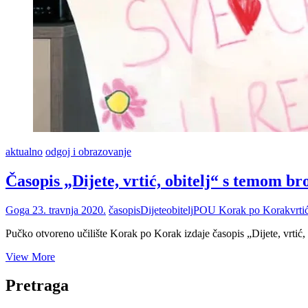
aktualno
odgoj i obrazovanje
Časopis „Dijete, vrtić, obitelj“ s temom b
Goga
23. travnja 2020.
časopis
Dijete
obitelj
POU Korak po Korak
vrti
Pučko otvoreno učilište Korak po Korak izdaje časopis „Dijete, vrtić, 
Časopis
View More
„Dijete,
vrtić,
Pretraga
obitelj“
s