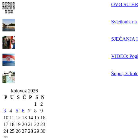
OVO SU HRVAT
Svjetionik na
SJEĆANJA IZ
VIDEO: Pogle
Šopot, 3. kol
kolovoz 2026
P
U
S
Č
P
S
N
1
2
3
4
5
6
7
8
9
10
11
12
13
14
15
16
17
18
19
20
21
22
23
24
25
26
27
28
29
30
31