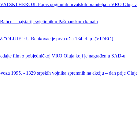
SKI HEROJI: Popis poginulih hrvatskih branitelja u VRO Oluja z
 Babcu – najstariji svjetionik u Pašmanskom kanalu
 "OLUJE": U Benkovac je prva ušla 134. d. p. (VIDEO)
dajte film o pobjedničkoj VRO Oluja koji je nagrađen u SAD-u
ovoza 1995. - 1329 srpskih vojnika spremnih na akciju – dan prije Oluj