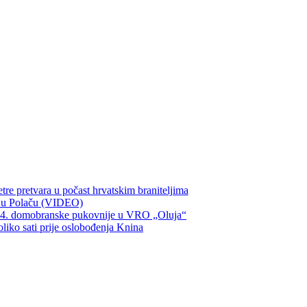
re pretvara u počast hrvatskim braniteljima
ka u Polaču (VIDEO)
134. domobranske pukovnije u VRO „Oluja“
oliko sati prije oslobođenja Knina