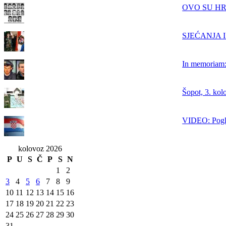
OVO SU HRVAT
SJEĆANJA IZ
In memoriam: 
Šopot, 3. kol
VIDEO: Pogle
kolovoz 2026
P
U
S
Č
P
S
N
1
2
3
4
5
6
7
8
9
10
11
12
13
14
15
16
17
18
19
20
21
22
23
24
25
26
27
28
29
30
31