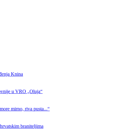
ođenja Knina
ovnije u VRO „Oluja“
more mirno, riva pusta...“
hrvatskim braniteljima