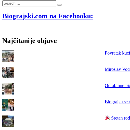
Search
igra
…
brojki:
čita
Biograjski.com na Facebooku:
se
s
obje
strane
Najčitanije objave
isto
Povratak kući
Miroslav Vođe
Od obrane bi
Biograjka se 
Sretan rođ