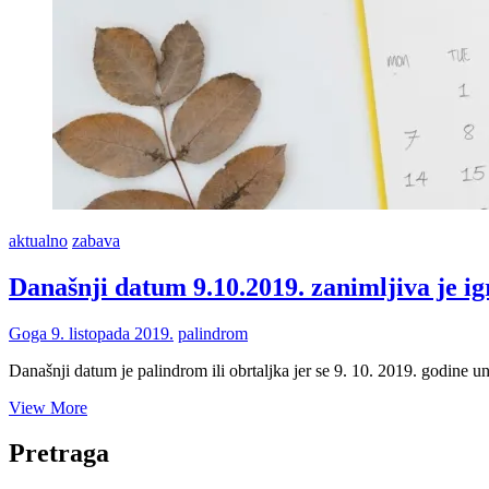
aktualno
zabava
Današnji datum 9.10.2019. zanimljiva je igra
Goga
9. listopada 2019.
palindrom
Današnji datum je palindrom ili obrtaljka jer se 9. 10. 2019. godine
Današnji
View More
datum
9.10.2019.
Pretraga
zanimljiva
je