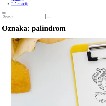
Informacije
Search
…
Oznaka:
palindrom