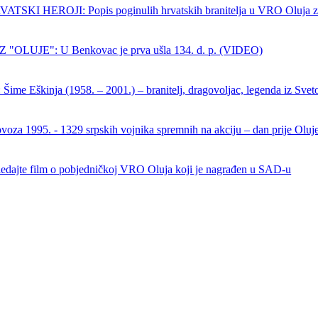
SKI HEROJI: Popis poginulih hrvatskih branitelja u VRO Oluja z
 "OLUJE": U Benkovac je prva ušla 134. d. p. (VIDEO)
Šime Eškinja (1958. – 2001.) – branitelj, dragovoljac, legenda iz Sveto
ovoza 1995. - 1329 srpskih vojnika spremnih na akciju – dan prije Oluj
dajte film o pobjedničkoj VRO Oluja koji je nagrađen u SAD-u