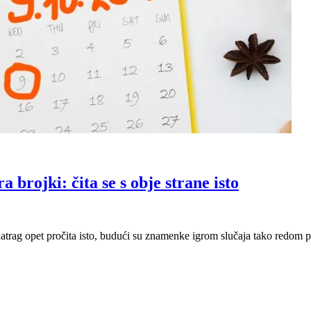
 brojki: čita se s obje strane isto
 unatrag opet pročita isto, budući su znamenke igrom slučaja tako redom