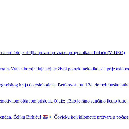
 nakon Oluje: dirljivi prizori povratka prognanika u Polaču (VIDEO)
ra iz Vrane, heroj Oluje koji je život položio nekoliko sati prije oslob
ogradskog kraja do oslobođenja Benkovca: put 134. domobranske puk
emotivnom objavom prisjetila Oluje: „Bilo je rano sunčano ljetno jutro, 
endan, Željku Birkiću!
Čovjeku koji kilometre pretvara u počast 