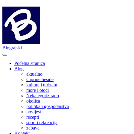
Biograjski
Početna stranica
Blog
aktualno
Ciprine beside
kultura i turizam
more i otoci
Nekategorizirano
okolica
politika i gospodarstvo
povijest
recepti
sport i rekreacija
zabava
Kontakt