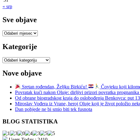
« srp
Sve objave
Sve
objave
Kategorije
Kategorije
Nove objave
Sretan rođendan, Željku Birkiću!
Čovjeku koji kilomet
Povratak kući nakon Oluje: dirljivi prizori povratka prognani
Od obrane biogradskog kraja do oslobođenja Benkovca: put 
Miroslav Vođera iz Vrane, heroj Oluje koji je život položio nek
Dan pobjede ne bi smio biti tek fusnota
BLOG STATISTIKA
Users Today : 2410