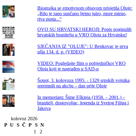
Biograjka se emotivnom objavom prisjetila Oluje:
„Bilo je rano sunčano ljetno jutro, more mirno,
riva pusta...“
OVO SU HRVATSKI HEROJI: Popis poginulih
hrvatskih branitelja u VRO Oluja za Hrvatsku!
SJEĆANJA IZ "OLUJE": U Benkovac je prva
ušla 134. d. p. (VIDEO)
VIDEO: Pogledajte film o pobjedničkoj VRO
Oluja koji je nagrađen u SAD-u
Šopot, 3. kolovoza 1995. - 1329 srpskih vojnika
spremnih na akciju – dan prije Oluje
In memoriam: Šime Eškinja (1958. – 2001.) –
branitelj, dragovoljac, legenda iz Svetog Filipa i
Jakova
kolovoz 2026
P
U
S
Č
P
S
N
1
2