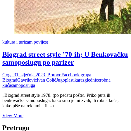
kultura i turizam
povijest
Biograd street style ’70-ih; U Benkovačku
samoposlugu po parizer
Goga
31. siječnja 2023.
Borovo
Facebook grupa
Biograd
Gavrilović
Ivan Colić
Jugoplastika
razglednice
robna
kuća
samoposluga
„Biograd street style 1978. (po pečatu pošte). Priko puta ili
benkovačka samoposluga, kako smo je mi zvali, ili robna kuća,
kako piše na reklami…ili su…
Biograd
View More
street
style
Pretraga