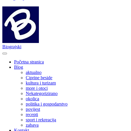
Biograjski
Početna stranica
Blog
aktualno
Ciprine beside
kultura i turizam
more i otoci
Nekategorizirano
okolica
politika i gospodarstvo
povijest
recepti
sport i rekreacija
zabava
Kontakt