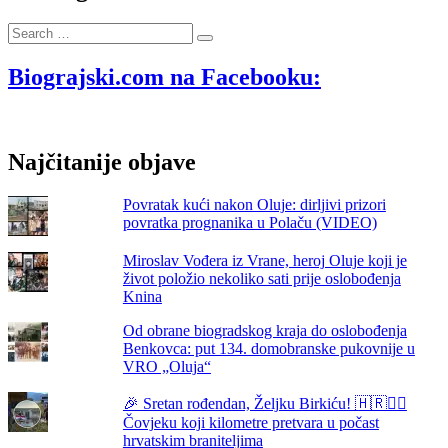
’70-
ih;
Search
U
…
Benkovačku
samoposlugu
Biograjski.com na Facebooku:
po
parizer
Najčitanije objave
Povratak kući nakon Oluje: dirljivi prizori
povratka prognanika u Polaču (VIDEO)
Miroslav Vođera iz Vrane, heroj Oluje koji je
život položio nekoliko sati prije oslobođenja
Knina
Od obrane biogradskog kraja do oslobođenja
Benkovca: put 134. domobranske pukovnije u
VRO „Oluja“
🎉 Sretan rođendan, Željku Birkiću! 🇭🇷🏃‍♂️
Čovjeku koji kilometre pretvara u počast
hrvatskim braniteljima