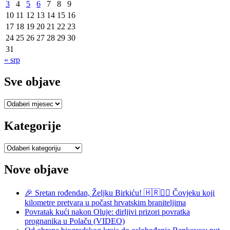
3
4
5
6
7
8
9
10
11
12
13
14
15
16
17
18
19
20
21
22
23
24
25
26
27
28
29
30
31
« srp
Sve objave
Sve
objave
Kategorije
Kategorije
Nove objave
🎉 Sretan rođendan, Željku Birkiću! 🇭🇷🏃‍♂️ Čovjeku koji
kilometre pretvara u počast hrvatskim braniteljima
Povratak kući nakon Oluje: dirljivi prizori povratka
prognanika u Polaču (VIDEO)