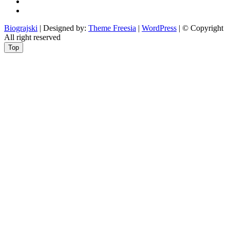
Ciprine
beside
Nekategorizirano
Biograjski
| Designed by:
Theme Freesia
|
WordPress
| © Copyright
All right reserved
Top