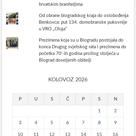
hrvatskim braniteljima
Od obrane biogradskog kraja do oslobođenja
Benkovca: put 134. domobranske pukovnije
u VRO „Oluja“
Prezimena koja su u Biogradu postojala do
konca Drugog svjetskog rata i prezimena do
početka 70'-ih godina prošlog stoljeća u
Biograd doseljenih obitelji
KOLOVOZ 2026
P
U
S
Č
P
S
N
1
2
3
4
5
6
7
8
9
10
11
12
13
14
15
16