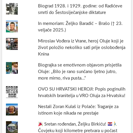
Biograd 1928. i 1929. godine: od Radićeve
smrti do Šestosiječanjske diktature
In memoriam: Željko Baradić – Brašo († 23.
veljače 2025.)
Miroslav Vođera iz Vrane, heroj Oluje koji je
život položio nekoliko sati prije oslobođenja
Knina
Biograjka se emotivnom objavom prisjetila
Oluje: „Bilo je rano sunčano ljetno jutro,
more mirno, riva pusta...“
OVO SU HRVATSKI HEROJI: Popis poginulih
hrvatskih branitelja u VRO Oluja za Hrvatsku!
Nestali Zoran Kulaš iz Polače: Traganje za
istinom koje nikada ne prestaje
Sretan rođendan, Željku Birkiću!
Čovjeku koji kilometre pretvara u počast