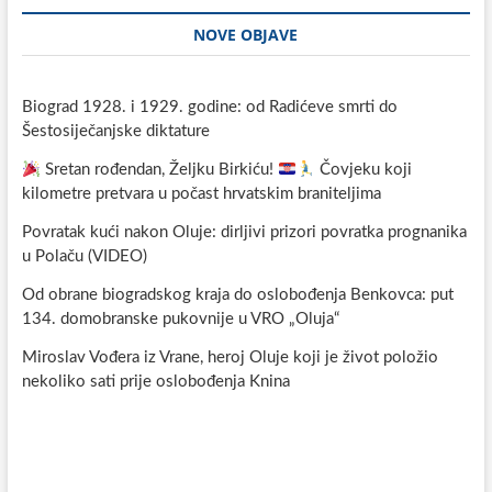
NOVE OBJAVE
Biograd 1928. i 1929. godine: od Radićeve smrti do
Šestosiječanjske diktature
Sretan rođendan, Željku Birkiću!
Čovjeku koji
kilometre pretvara u počast hrvatskim braniteljima
Povratak kući nakon Oluje: dirljivi prizori povratka prognanika
u Polaču (VIDEO)
Od obrane biogradskog kraja do oslobođenja Benkovca: put
134. domobranske pukovnije u VRO „Oluja“
Miroslav Vođera iz Vrane, heroj Oluje koji je život položio
nekoliko sati prije oslobođenja Knina