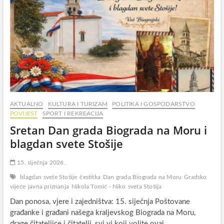
AKTUALNO
KULTURA I TURIZAM
POLITIKA I GOSPODARSTVO
POVIJEST
SPORT I REKREACIJA
Sretan Dan grada Biograda na Moru i
blagdan svete Stošije
15. siječnja 2026.
blagdan svete Stošije
čestitka
Dan grada Biograda na Moru
Gradsko
vijeće
javna priznanja
Nikola Tomić - Niko
sveta Stošija
Dan ponosa, vjere i zajedništva: 15. siječnja Poštovane
građanke i građani našega kraljevskog Biograda na Moru,
drage čitateljice i čitatelji, svi vi koji volite ovaj…