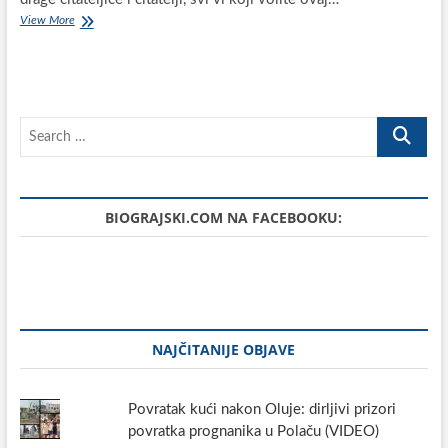
Sretan
View More
Dan
grada
Biograda
na
Moru
Search
i
blagdan
…
svete
Stošije
BIOGRAJSKI.COM NA FACEBOOKU:
NAJČITANIJE OBJAVE
Povratak kući nakon Oluje: dirljivi prizori
povratka prognanika u Polaču (VIDEO)