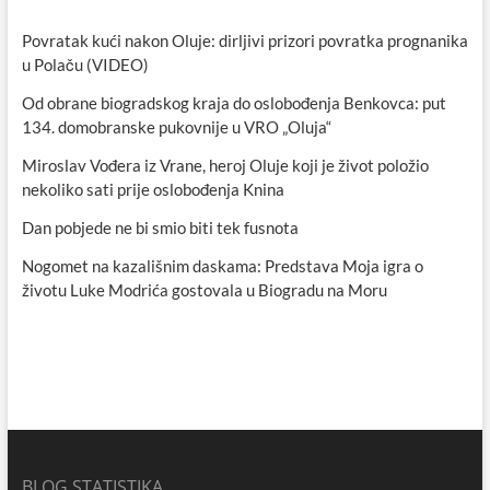
Povratak kući nakon Oluje: dirljivi prizori povratka prognanika
u Polaču (VIDEO)
Od obrane biogradskog kraja do oslobođenja Benkovca: put
134. domobranske pukovnije u VRO „Oluja“
Miroslav Vođera iz Vrane, heroj Oluje koji je život položio
nekoliko sati prije oslobođenja Knina
Dan pobjede ne bi smio biti tek fusnota
Nogomet na kazališnim daskama: Predstava Moja igra o
životu Luke Modrića gostovala u Biogradu na Moru
BLOG STATISTIKA