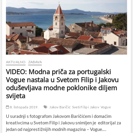
AKTUALNO
ZABAVA
VIDEO: Modna priča za portugalski
Vogue nastala u Svetom Filip i Jakovu
oduševljava modne poklonike diljem
svijeta
8. listopada 2019.
Jakov Baričić
Sveti Filip i Jakov
Vogue
U suradnji s fotografom Jakovom Baričićem i domaćim
kreativcima u Svetom Filip i Jakovu snimljen je editorijal za
jedan od najprestižnijih modnih magazina – Vogue.…