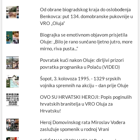
Od obrane biogradskog kraja do oslobođenja
Benkovca: put 134. domobranske pukovnije u
VRO „Oluja“
Biograjka se emotivnom objavom prisjetila
Oluje: „Bilo je rano sunčano ljetno jutro, more
mirno, riva pusta...“
Povratak kući nakon Oluje: dirljivi prizori
povratka prognanika u Polaču (VIDEO)
Šopot, 3. kolovoza 1995. - 1329 srpskih
vojnika spremnih na akciju – dan prije Oluje
OVO SU HRVATSKI HEROJI: Popis poginulih
hrvatskih branitelja u VRO Oluja za
Hrvatsku!
Heroj Domovinskog rata Miroslav Vođera
zaslužuje spomenik u rodnoj Vrani