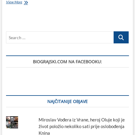
VIDEO:
View More
Modna
priča
za
portugalski
Vogue
Search
nastala
u
…
Svetom
Filip
i
BIOGRAJSKI.COM NA FACEBOOKU:
Jakovu
oduševljava
modne
poklonike
diljem
svijeta
NAJČITANIJE OBJAVE
Miroslav Vođera iz Vrane, heroj Oluje koji je
život položio nekoliko sati prije oslobođenja
Knina