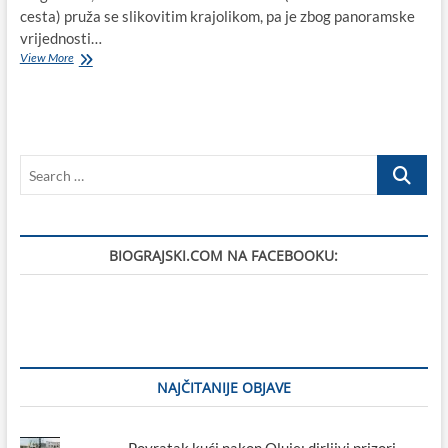
cesta) pruža se slikovitim krajolikom, pa je zbog panoramske
vrijednosti…
Jadranska
View More
magistrala-
opasna
ljepotica
koja
je
Search
1963.
godine
…
Biogradu
na
Moru
BIOGRAJSKI.COM NA FACEBOOKU:
donijela
ekonomski
matrijarhat
i
procvat
turizma
(VIDEO)
NAJČITANIJE OBJAVE