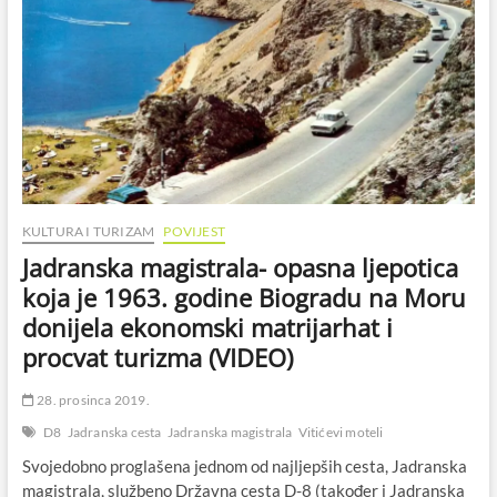
KULTURA I TURIZAM
POVIJEST
Jadranska magistrala- opasna ljepotica
koja je 1963. godine Biogradu na Moru
donijela ekonomski matrijarhat i
procvat turizma (VIDEO)
28. prosinca 2019.
D8
Jadranska cesta
Jadranska magistrala
Vitićevi moteli
Svojedobno proglašena jednom od najljepših cesta, Jadranska
magistrala, službeno Državna cesta D-8 (također i Jadranska