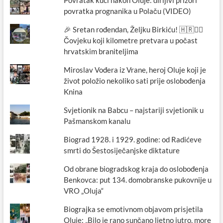
Povratak kući nakon Oluje: dirljivi prizori
povratka prognanika u Polaču (VIDEO)
🎉 Sretan rođendan, Željku Birkiću! 🇭🇷🏃‍♂️
Čovjeku koji kilometre pretvara u počast
hrvatskim braniteljima
Miroslav Vođera iz Vrane, heroj Oluje koji je
život položio nekoliko sati prije oslobođenja
Knina
Svjetionik na Babcu – najstariji svjetionik u
Pašmanskom kanalu
Biograd 1928. i 1929. godine: od Radićeve
smrti do Šestosiječanjske diktature
Od obrane biogradskog kraja do oslobođenja
Benkovca: put 134. domobranske pukovnije u
VRO „Oluja“
Biograjka se emotivnom objavom prisjetila
Oluje: „Bilo je rano sunčano ljetno jutro, more