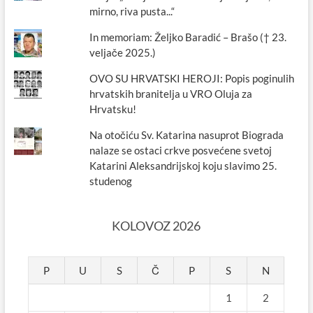
mirno, riva pusta...“
In memoriam: Željko Baradić – Brašo († 23.
veljače 2025.)
OVO SU HRVATSKI HEROJI: Popis poginulih
hrvatskih branitelja u VRO Oluja za
Hrvatsku!
Na otočiću Sv. Katarina nasuprot Biograda
nalaze se ostaci crkve posvećene svetoj
Katarini Aleksandrijskoj koju slavimo 25.
studenog
KOLOVOZ 2026
P
U
S
Č
P
S
N
1
2