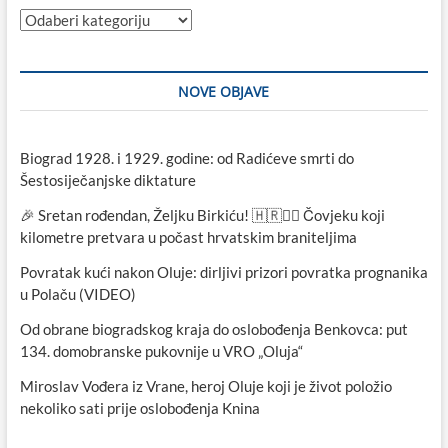
Kategorije
NOVE OBJAVE
Biograd 1928. i 1929. godine: od Radićeve smrti do
Šestosiječanjske diktature
🎉 Sretan rođendan, Željku Birkiću! 🇭🇷🏃‍♂️ Čovjeku koji
kilometre pretvara u počast hrvatskim braniteljima
Povratak kući nakon Oluje: dirljivi prizori povratka prognanika
u Polaču (VIDEO)
Od obrane biogradskog kraja do oslobođenja Benkovca: put
134. domobranske pukovnije u VRO „Oluja“
Miroslav Vođera iz Vrane, heroj Oluje koji je život položio
nekoliko sati prije oslobođenja Knina