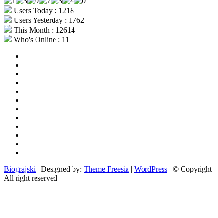
Users Today : 1218
Users Yesterday : 1762
This Month : 12614
Who's Online : 11
aktualno
povijest
kultura
i
politika
turizam
i
more
gospodarstvo
i
sport
otoci
i
okolica
rekreacija
odgoj
i
zabava
obrazovanje
recepti
Ciprine
beside
Nekategorizirano
Biograjski
| Designed by:
Theme Freesia
|
WordPress
| © Copyright
All right reserved