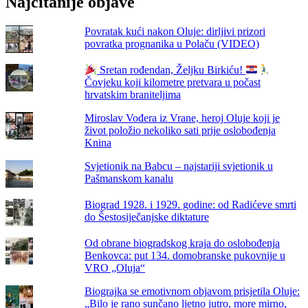
Najčitanije objave
Vukovara:
Zapovjedio
je
Povratak kući nakon Oluje: dirljivi prizori
rušenje
povratka prognanika u Polaču (VIDEO)
prva
četiri
Sretan rođendan, Željku Birkiću!
aviona
Čovjeku koji kilometre pretvara u počast
JNA
hrvatskim braniteljima
u
Domovinskom
Miroslav Vođera iz Vrane, heroj Oluje koji je
ratu
život položio nekoliko sati prije oslobođenja
Knina
Svjetionik na Babcu – najstariji svjetionik u
Pašmanskom kanalu
Biograd 1928. i 1929. godine: od Radićeve smrti
do Šestosiječanjske diktature
Od obrane biogradskog kraja do oslobođenja
Benkovca: put 134. domobranske pukovnije u
VRO „Oluja“
Biograjka se emotivnom objavom prisjetila Oluje:
„Bilo je rano sunčano ljetno jutro, more mirno,