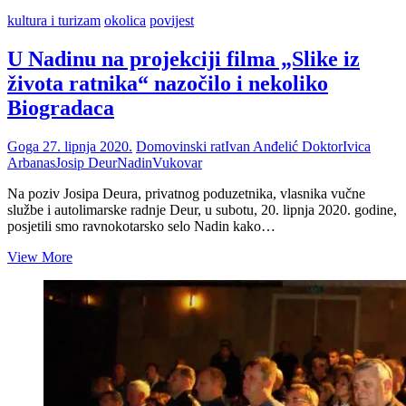
kultura i turizam
okolica
povijest
U Nadinu na projekciji filma „Slike iz
života ratnika“ nazočilo i nekoliko
Biogradaca
Goga
27. lipnja 2020.
Domovinski rat
Ivan Anđelić Doktor
Ivica
Arbanas
Josip Deur
Nadin
Vukovar
Na poziv Josipa Deura, privatnog poduzetnika, vlasnika vučne
službe i autolimarske radnje Deur, u subotu, 20. lipnja 2020. godine,
posjetili smo ravnokotarsko selo Nadin kako…
U
View More
Nadinu
na
projekciji
filma
„Slike
iz
života
ratnika“
nazočilo