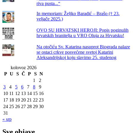
riva pusta...“
In memoriam: Željko Baradić – Brašo († 23.
veljače 2025.)
OVO SU HRVATSKI HEROJI: Popis poginulih
hrvatskih branitelja u VRO Oluja za Hrvatsku!
Na otočiću Sv. Katarina nasuprot Biograda nalaze
se ostaci crkve posvećene svetoj Katarini
Aleksandrijskoj koju slavimo 25. studenog
kolovoz 2026
P
U
S
Č
P
S
N
1
2
3
4
5
6
7
8
9
10
11
12
13
14
15
16
17
18
19
20
21
22
23
24
25
26
27
28
29
30
31
« srp
Sve objave