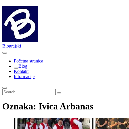
Biograjski
Početna stranica
Blog
Kontakt
Informacije
Search
…
Oznaka:
Ivica Arbanas