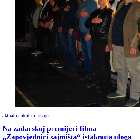
i
nekoliko
Biogradaca
aktualno
okolica
povijest
Na zadarskoj premijeri filma
„Zapovjednici sajmišta“ istaknuta uloga