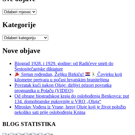
Sve
objave
Kategorije
Kategorije
Nove objave
Biograd 1928. i 1929. godine: od Radićeve smrti do
Šestosiječanjske diktature
Sretan rođendan, Željku Birkiću!
Čovjeku koji
kilometre pretvara u počast hrvatskim braniteljima
Povratak kući nakon Oluje: dirljivi prizori povratka
prognanika u Polaču (VIDEO)
Od obrane biogradskog kraja do oslobođenja Benkovca: put
134. domobranske pukovnije u VRO „Oluja“
Miroslav Vođera iz Vrane, heroj Oluje koji je život položio
nekoliko sati prije oslobođenja Knina
BLOG STATISTIKA