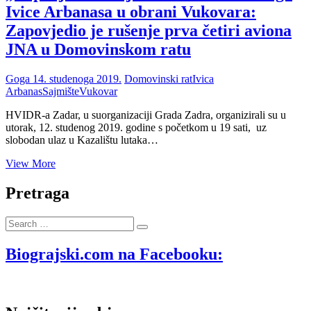
Ivice Arbanasa u obrani Vukovara:
Zapovjedio je rušenje prva četiri aviona
JNA u Domovinskom ratu
Goga
14. studenoga 2019.
Domovinski rat
Ivica
Arbanas
Sajmište
Vukovar
HVIDR-a Zadar, u suorganizaciji Grada Zadra, organizirali su u
utorak, 12. studenog 2019. godine s početkom u 19 sati, uz
slobodan ulaz u Kazalištu lutaka…
Na
View More
zadarskoj
premijeri
Pretraga
filma
„Zapovjednici
Search
sajmišta“
…
istaknuta
uloga
Biograjski.com na Facebooku:
Ivice
Arbanasa
u
obrani