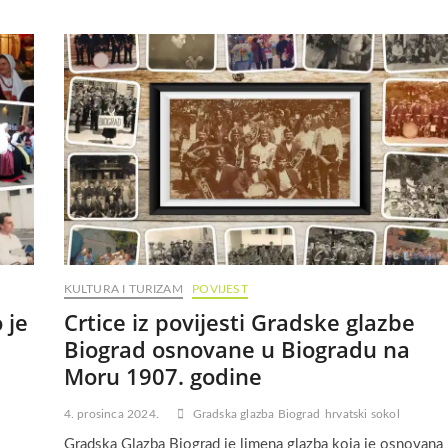
KULTURA I TURIZAM
POVIJEST
 je
Crtice iz povijesti Gradske glazbe
Biograd osnovane u Biogradu na
Moru 1907. godine
4. prosinca 2024.
Gradska glazba Biograd
hrvatski sokol
Gradska Glazba Biograd je limena glazba koja je osnovana 