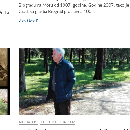
Biogradu na Moru od 1907. godine. Godine 2007. tako je
Gradska glazba Biograd proslavila 100…
žujka
Crtice
View More
iz
povijesti
Gradske
glazbe
Biograd
osnovane
u
Biogradu
na
Moru
1907.
godine
AKTUALNO
KULTURA I TURIZAM