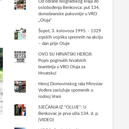
Od obrane biogradskog kraja do
oslobođenja Benkovca: put 134.
domobranske pukovnije u VRO
„Oluja“
Šopot, 3. kolovoza 1995. - 1329
srpskih vojnika spremnih na akciju
– dan prije Oluje
OVO SU HRVATSKI HEROJI:
Popis poginulih hrvatskih
branitelja u VRO Oluja za
Hrvatsku!
Heroj Domovinskog rata Miroslav
Vođera zaslužuje spomenik u
rodnoj Vrani
SJEĆANJA IZ "OLUJE": U
Benkovac je prva ušla 134. d. p.
(VIDEO)