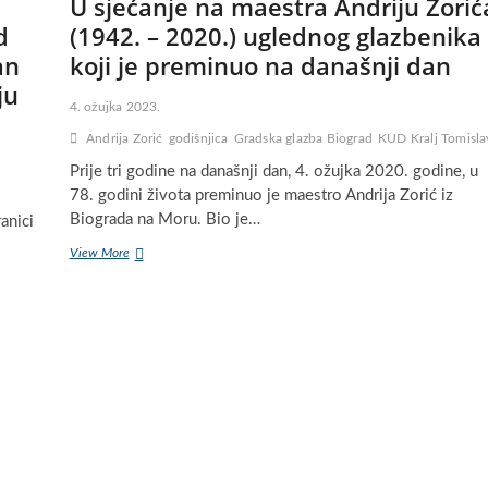
U sjećanje na maestra Andriju Zorić
d
(1942. – 2020.) uglednog glazbenika
an
koji je preminuo na današnji dan
ju
4. ožujka 2023.
Andrija Zorić
godišnjica
Gradska glazba Biograd
KUD Kralj Tomisla
Prije tri godine na današnji dan, 4. ožujka 2020. godine, u
78. godini života preminuo je maestro Andrija Zorić iz
Biograda na Moru. Bio je…
anici
U
View More
sjećanje
na
maestra
Andriju
Zorića
(1942.
–
2020.)
uglednog
glazbenika
koji
je