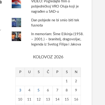
a
VIDEO: Pogledajte film o
pobjedničkoj VRO Oluja koji je
nagrađen u SAD-u
Dan pobjede ne bi smio biti tek
fusnota
v
In memoriam: Šime Eškinja (1958.
– 2001.) – branitelj, dragovoljac,
legenda iz Svetog Filipa i Jakova
KOLOVOZ 2026
P
U
S
Č
P
S
N
1
2
3
4
5
6
7
8
9
10
11
12
13
14
15
16