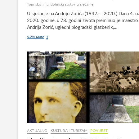
Tomislav
mandolinski sastav
u sjećanje
U sjećanje na Andriju Zorića (1942. – 2020.) Dana 4. o
2020. godine, u 78. godini života preminuo je maestro
Andrija Zorić, ugledni biogradski glazbenik,…
Odlaskom
View More
maestra
Zorića
utihnuo
je
i
mandolinski
sastav
KUD-
a
„Kralj
Tomislav“
u
Biogradu
na
Moru
AKTUALNO
KULTURA I TURIZAM
POVIJEST