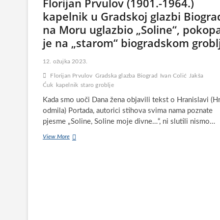
Florijan Prvulov (1901.-1964.)
kapelnik u Gradskoj glazbi Biogra
na Moru uglazbio „Soline“, pokop
je na „starom“ biogradskom grobl
12. ožujka 2023.
Florijan Prvulov
Gradska glazba Biograd
Ivan Colić
Jakša
Ćuk
kapelnik
staro groblje
Kada smo uoči Dana žena objavili tekst o Hranislavi (Hr
odmila) Portada, autorici stihova svima nama poznate
pjesme „Soline, Soline moje divne…“, ni slutili nismo…
Florijan
View More
Prvulov
(1901.-1964.)
kapelnik
u
Gradskoj
glazbi
Biograd
na
Moru