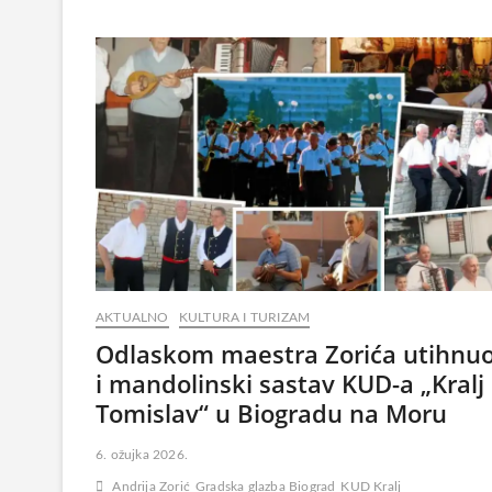
AKTUALNO
KULTURA I TURIZAM
Odlaskom maestra Zorića utihnuo
i mandolinski sastav KUD-a „Kralj
Tomislav“ u Biogradu na Moru
6. ožujka 2026.
Andrija Zorić
Gradska glazba Biograd
KUD Kralj