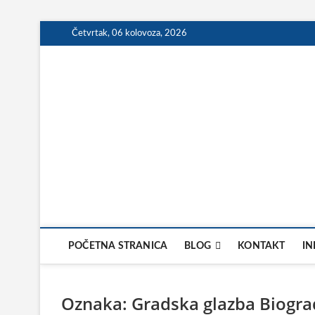
Skip
Četvrtak, 06 kolovoza, 2026
to
content
POČETNA STRANICA
BLOG
KONTAKT
IN
Oznaka:
Gradska glazba Biogra