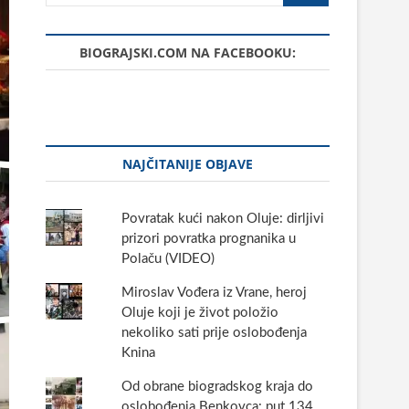
BIOGRAJSKI.COM NA FACEBOOKU:
NAJČITANIJE OBJAVE
Povratak kući nakon Oluje: dirljivi
prizori povratka prognanika u
Polaču (VIDEO)
Miroslav Vođera iz Vrane, heroj
Oluje koji je život položio
nekoliko sati prije oslobođenja
Knina
Od obrane biogradskog kraja do
oslobođenja Benkovca: put 134.