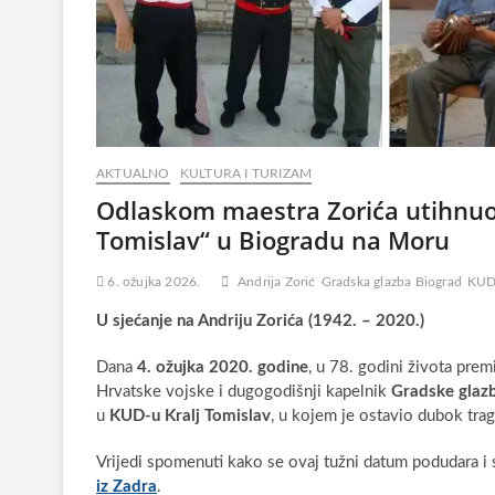
AKTUALNO
KULTURA I TURIZAM
Odlaskom maestra Zorića utihnuo 
Tomislav“ u Biogradu na Moru
6. ožujka 2026.
Andrija Zorić
Gradska glazba Biograd
KUD 
U sjećanje na Andriju Zorića (1942. – 2020.)
Dana
4. ožujka 2020. godine
, u 78. godini života pre
Hrvatske vojske i dugogodišnji kapelnik
Gradske glaz
u
KUD-u Kralj Tomislav
, u kojem je ostavio dubok trag
Vrijedi spomenuti kako se ovaj tužni datum podudara i
iz Zadra
.