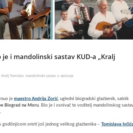
je i mandolinski sastav KUD-a „Kralj
Kralj Tomislav
mandolinski sastav
u sjećanje
minuo je
maestro Andrija Zorić
, ugledni biogradski glazbenik, satnik
be Biograd na Moru
. Bio je i osnivač te voditelj mandolinskog sasta
.
 s godišnjicom smrti još jednog velikog glazbenika –
Tomislava Ivčić