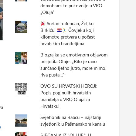
domobranske pukovnije u VRO
„Oluja“
Sretan rođendan, Željku
Birkiću!
Čovjeku koji
kilometre pretvara u počast
hrvatskim braniteljima
Biograjka se emotivnom objavom
prisjetila Oluje: „Bilo je rano
sunčano ljetno jutro, more mirno,
riva pusta...“
OVO SU HRVATSKI HEROJI:
Popis poginulih hrvatskih
branitelja u VRO Oluja za
Hrvatsku!
va
Svjetionik na Babcu – najstariji
svjetionik u Pašmanskom kanalu
a
SJEĆANJA IZ "OLUJE": U