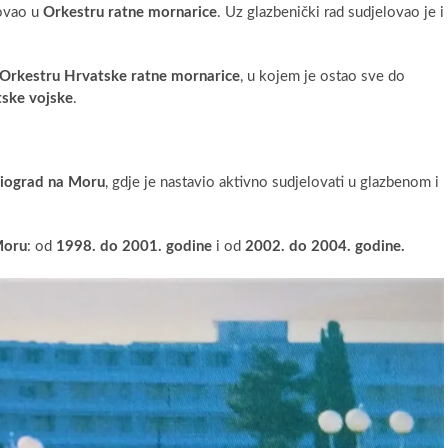
lovao u
Orkestru ratne mornarice
. Uz glazbenički rad sudjelovao je i
Orkestru Hrvatske ratne mornarice
, u kojem je ostao sve do
tske vojske
.
iograd na Moru
, gdje je nastavio aktivno sudjelovati u glazbenom i
Moru
: od
1998. do 2001. godine
i od
2002. do 2004. godine.