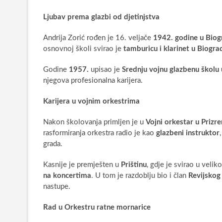
Ljubav prema glazbi od djetinjstva
Andrija Zorić rođen je 16. veljače
1942. godine u Bio
osnovnoj školi svirao je
tamburicu i klarinet u Biogra
Godine
1957.
upisao je
Srednju vojnu glazbenu školu
njegova profesionalna karijera.
Karijera u vojnim orkestrima
Nakon školovanja primljen je u
Vojni orkestar u Prizr
rasformiranja orkestra radio je kao
glazbeni instruktor
grada.
Kasnije je premješten u
Prištinu
, gdje je svirao u vel
na koncertima
. U tom je razdoblju bio i član
Revijskog 
nastupe.
Rad u Orkestru ratne mornarice