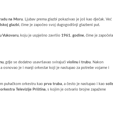
gradu na Moru
. Ljubav prema glazbi pokazivao je još kao dječak. Već
dskoj glazbi
, čime je započeo svoj dugogodišnji glazbeni put.
 u Vukovaru
, koju je uspješno završio
1961. godine
, čime je započela
enu
, gdje se dodatno usavršavao svirajući
violinu i trubu
. Nakon
, a osnovao je i manji orkestar koji je nastupao za potrebe vojarne i
ikom puhačkom orkestru kao
prva truba
, a često je nastupao i kao
soli
orkestra Televizije Priština
, s kojim je ostvario brojne zapažene