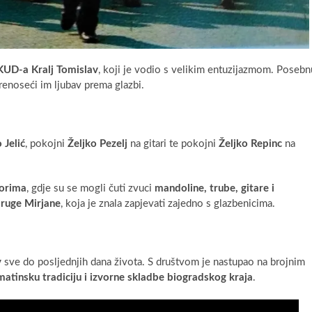
KUD-a Kralj Tomislav
, koji je vodio s velikim entuzijazmom. Posebn
prenoseći im ljubav prema glazbi.
 Jelić
, pokojni
Željko Pezelj
na gitari te pokojni
Željko Repinc
na
vorima
, gdje su se mogli čuti zvuci
mandoline, trube, gitare i
pruge Mirjane
, koja je znala zapjevati zajedno s glazbenicima.
v
sve do posljednjih dana života. S društvom je nastupao na brojnim
matinsku tradiciju i izvorne skladbe biogradskog kraja
.