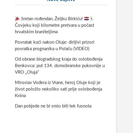
Sretan rođendan, Željku Birkiću!
Čovjeku koji kilometre pretvara u počast
hrvatskim braniteljima
Povratak kući nakon Oluje: dirljivi prizori
povratka prognanika u Polaču (VIDEO)
Od obrane biogradskog kraja do oslobođenja
Benkovca: put 134. domobranske pukovnije u
VRO „Oluja“
Miroslav Vođera iz Vrane, heroj Oluje koji je
život položio nekoliko sati prije oslobođenja
Knina
Dan pobjede ne bi smio biti tek fusnota