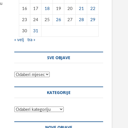
 u
16
17
18
19
20
21
22
23
24
25
26
27
28
29
30
31
« velj
tra »
SVE OBJAVE
Sve
objave
KATEGORIJE
Kategorije
NOVE OBJAVE