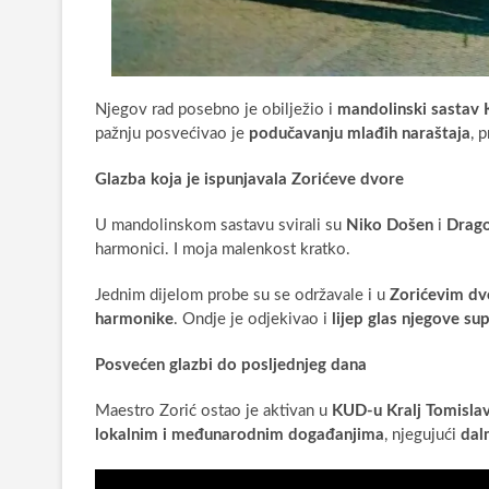
Njegov rad posebno je obilježio i
mandolinski sastav 
pažnju posvećivao je
podučavanju mlađih naraštaja
, 
Glazba koja je ispunjavala Zorićeve dvore
U mandolinskom sastavu svirali su
Niko Došen
i
Drago
harmonici. I moja malenkost kratko.
Jednim dijelom probe su se održavale i u
Zorićevim d
harmonike
. Ondje je odjekivao i
lijep glas njegove su
Posvećen glazbi do posljednjeg dana
Maestro Zorić ostao je aktivan u
KUD-u Kralj Tomisla
lokalnim i međunarodnim događanjima
, njegujući
dal