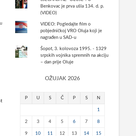
Benkovac je prva ušla 134. d. p.
(VIDEO)
 u
VIDEO: Pogledajte film o
pobjedničkoj VRO Oluja koji je
nagrađen u SAD-u
Šopot, 3. kolovoza 1995. - 1329
srpskih vojnika spremnih na akciju
– dan prije Oluje
OŽUJAK 2026
P
U
S
Č
P
S
N
st
1
2
3
4
5
6
7
8
9
10
11
12
13
14
15