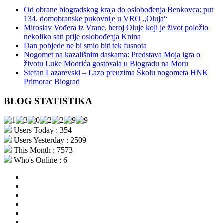
Od obrane biogradskog kraja do oslobođenja Benkovca: put
134. domobranske pukovnije u VRO „Oluja“
Miroslav Vođera iz Vrane, heroj Oluje koji je život položio
nekoliko sati prije oslobođenja Knina
Dan pobjede ne bi smio biti tek fusnota
Nogomet na kazališnim daskama: Predstava Moja igra o
životu Luke Modrića gostovala u Biogradu na Moru
Stefan Lazarevski – Lazo preuzima Školu nogometa HNK
Primorac Biograd
BLOG STATISTIKA
Users Today : 354
Users Yesterday : 2509
This Month : 7573
Who's Online : 6
aktualno
povijest
kultura
i
politika
turizam
i
more
gospodarstvo
i
sport