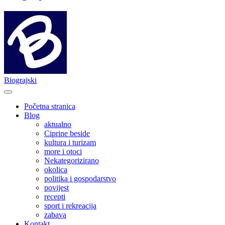
Biograjski
Početna stranica
Blog
aktualno
Ciprine beside
kultura i turizam
more i otoci
Nekategorizirano
okolica
politika i gospodarstvo
povijest
recepti
sport i rekreacija
zabava
Kontakt