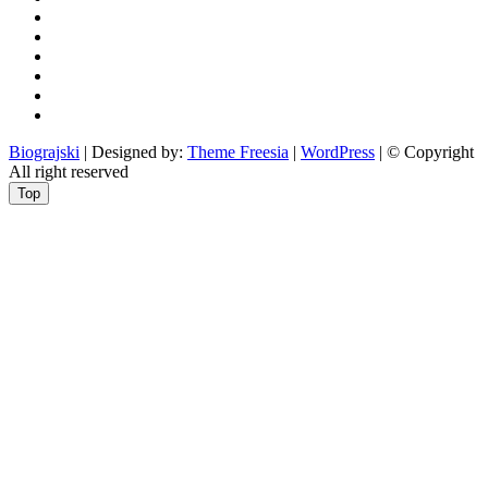
otoci
i
okolica
rekreacija
odgoj
i
zabava
obrazovanje
recepti
Ciprine
beside
Nekategorizirano
Biograjski
| Designed by:
Theme Freesia
|
WordPress
| © Copyright
All right reserved
Top