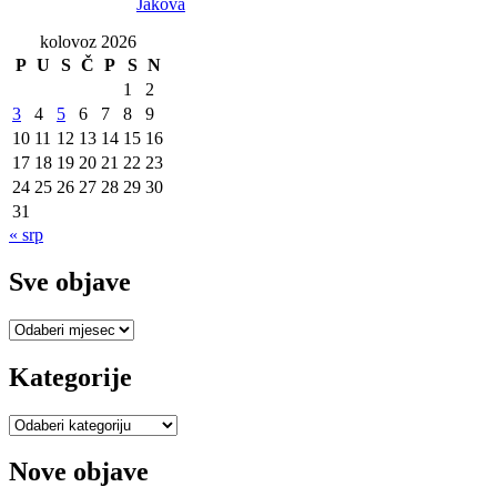
Jakova
kolovoz 2026
P
U
S
Č
P
S
N
1
2
3
4
5
6
7
8
9
10
11
12
13
14
15
16
17
18
19
20
21
22
23
24
25
26
27
28
29
30
31
« srp
Sve objave
Sve
objave
Kategorije
Kategorije
Nove objave