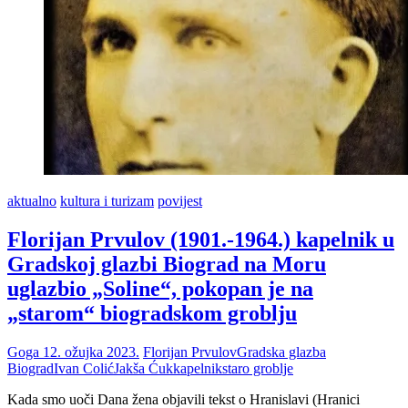
aktualno
kultura i turizam
povijest
Florijan Prvulov (1901.-1964.) kapelnik u
Gradskoj glazbi Biograd na Moru
uglazbio „Soline“, pokopan je na
„starom“ biogradskom groblju
Goga
12. ožujka 2023.
Florijan Prvulov
Gradska glazba
Biograd
Ivan Colić
Jakša Ćuk
kapelnik
staro groblje
Kada smo uoči Dana žena objavili tekst o Hranislavi (Hranici