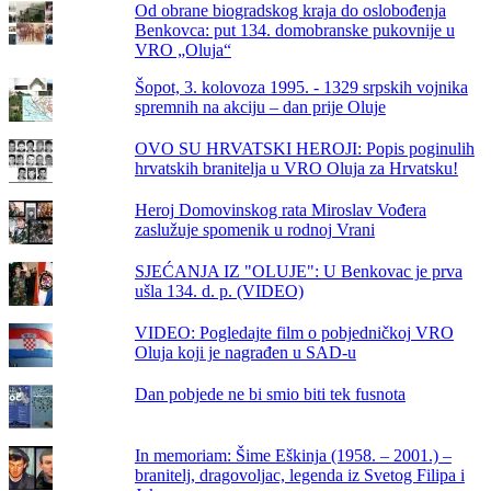
Od obrane biogradskog kraja do oslobođenja
Benkovca: put 134. domobranske pukovnije u
VRO „Oluja“
Šopot, 3. kolovoza 1995. - 1329 srpskih vojnika
spremnih na akciju – dan prije Oluje
OVO SU HRVATSKI HEROJI: Popis poginulih
hrvatskih branitelja u VRO Oluja za Hrvatsku!
Heroj Domovinskog rata Miroslav Vođera
zaslužuje spomenik u rodnoj Vrani
SJEĆANJA IZ "OLUJE": U Benkovac je prva
ušla 134. d. p. (VIDEO)
VIDEO: Pogledajte film o pobjedničkoj VRO
Oluja koji je nagrađen u SAD-u
Dan pobjede ne bi smio biti tek fusnota
In memoriam: Šime Eškinja (1958. – 2001.) –
branitelj, dragovoljac, legenda iz Svetog Filipa i