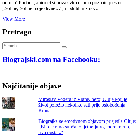
odmila) Portada, autorici stihova svima nama poznate pjesme
„Soline, Soline moje divne…“, ni slutili nismo…
Florijan
View More
Prvulov
(1901.-1964.)
Pretraga
kapelnik
u
Search
Gradskoj
…
glazbi
Biograd
Biograjski.com na Facebooku:
na
Moru
uglazbio
„Soline“,
Najčitanije objave
pokopan
je
na
Miroslav Vođera iz Vrane, heroj Oluje koji je
„starom“
život položio nekoliko sati prije oslobođenja
biogradskom
Knina
groblju
Biograjka se emotivnom objavom prisjetila Oluje:
„Bilo je rano sunčano ljetno jutro, more mirno,
riva pusta...“