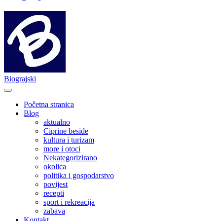
Biograjski
Početna stranica
Blog
aktualno
Ciprine beside
kultura i turizam
more i otoci
Nekategorizirano
okolica
politika i gospodarstvo
povijest
recepti
sport i rekreacija
zabava
Kontakt