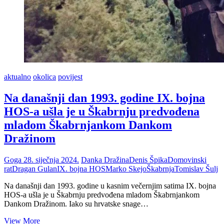
aktualno
okolica
povijest
Na današnji dan 1993. godine IX. bojna
HOS-a ušla je u Škabrnju predvođena
mladom Škabrnjankom Dankom
Dražinom
Goga
28. siječnja 2024.
Danka Dražina
Denis Špika
Domovinski
rat
Dragan Gulan
IX. bojna HOS
Marko Skejo
Škabrnja
Tomislav Šulj
Na današnji dan 1993. godine u kasnim večernjim satima IX. bojna
HOS-a ušla je u Škabrnju predvođena mladom Škabrnjankom
Dankom Dražinom. Iako su hrvatske snage…
Na
View More