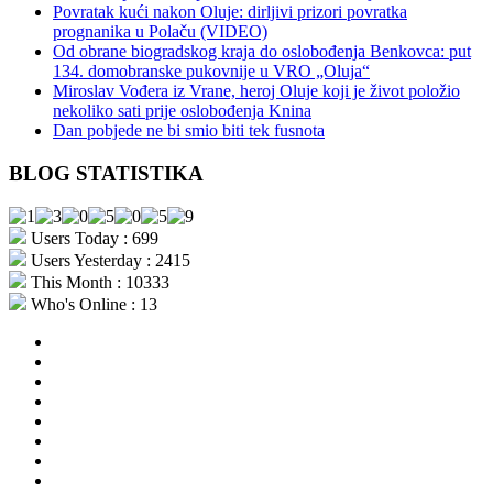
Povratak kući nakon Oluje: dirljivi prizori povratka
prognanika u Polaču (VIDEO)
Od obrane biogradskog kraja do oslobođenja Benkovca: put
134. domobranske pukovnije u VRO „Oluja“
Miroslav Vođera iz Vrane, heroj Oluje koji je život položio
nekoliko sati prije oslobođenja Knina
Dan pobjede ne bi smio biti tek fusnota
BLOG STATISTIKA
Users Today : 699
Users Yesterday : 2415
This Month : 10333
Who's Online : 13
aktualno
povijest
kultura
i
politika
turizam
i
more
gospodarstvo
i
sport
otoci
i
okolica
rekreacija
odgoj