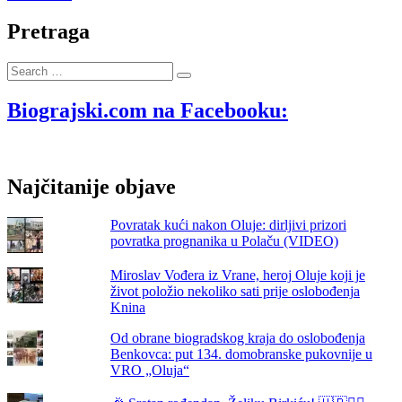
današnji
dan
Pretraga
1993.
godine
Search
IX.
…
bojna
HOS-
Biograjski.com na Facebooku:
a
ušla
je
u
Najčitanije objave
Škabrnju
predvođena
mladom
Povratak kući nakon Oluje: dirljivi prizori
Škabrnjankom
povratka prognanika u Polaču (VIDEO)
Dankom
Dražinom
Miroslav Vođera iz Vrane, heroj Oluje koji je
život položio nekoliko sati prije oslobođenja
Knina
Od obrane biogradskog kraja do oslobođenja
Benkovca: put 134. domobranske pukovnije u
VRO „Oluja“