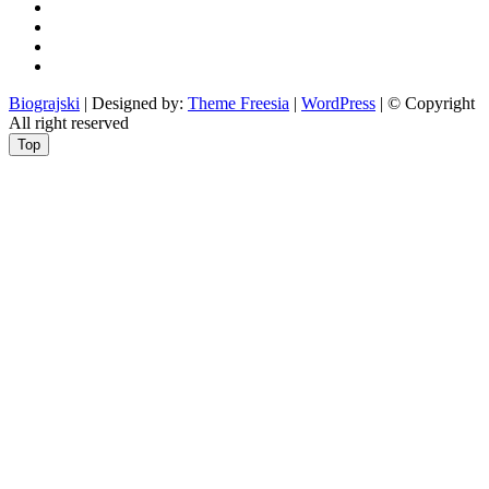
i
zabava
obrazovanje
recepti
Ciprine
beside
Nekategorizirano
Biograjski
| Designed by:
Theme Freesia
|
WordPress
| © Copyright
All right reserved
Top