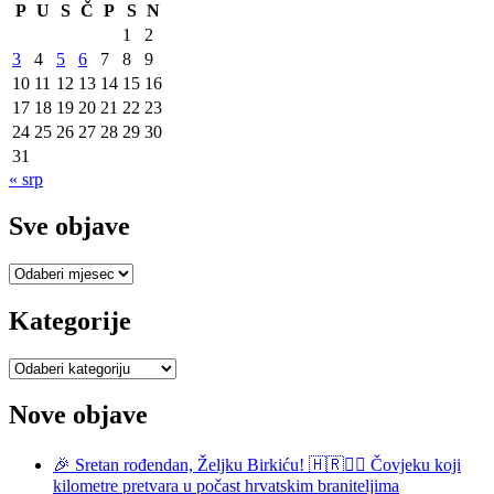
P
U
S
Č
P
S
N
1
2
3
4
5
6
7
8
9
10
11
12
13
14
15
16
17
18
19
20
21
22
23
24
25
26
27
28
29
30
31
« srp
Sve objave
Sve
objave
Kategorije
Kategorije
Nove objave
🎉 Sretan rođendan, Željku Birkiću! 🇭🇷🏃‍♂️ Čovjeku koji
kilometre pretvara u počast hrvatskim braniteljima