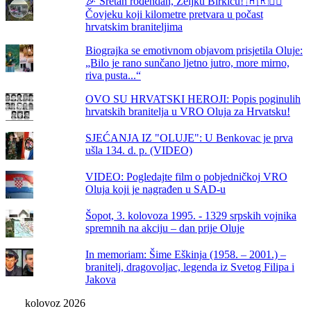
🎉 Sretan rođendan, Željku Birkiću! 🇭🇷🏃‍♂️
Čovjeku koji kilometre pretvara u počast
hrvatskim braniteljima
Biograjka se emotivnom objavom prisjetila Oluje:
„Bilo je rano sunčano ljetno jutro, more mirno,
riva pusta...“
OVO SU HRVATSKI HEROJI: Popis poginulih
hrvatskih branitelja u VRO Oluja za Hrvatsku!
SJEĆANJA IZ "OLUJE": U Benkovac je prva
ušla 134. d. p. (VIDEO)
VIDEO: Pogledajte film o pobjedničkoj VRO
Oluja koji je nagrađen u SAD-u
Šopot, 3. kolovoza 1995. - 1329 srpskih vojnika
spremnih na akciju – dan prije Oluje
In memoriam: Šime Eškinja (1958. – 2001.) –
branitelj, dragovoljac, legenda iz Svetog Filipa i
Jakova
kolovoz 2026