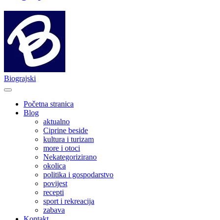
Biograjski
Početna stranica
Blog
aktualno
Ciprine beside
kultura i turizam
more i otoci
Nekategorizirano
okolica
politika i gospodarstvo
povijest
recepti
sport i rekreacija
zabava
Kontakt