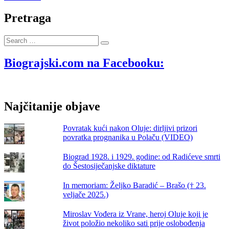
današnji
dan
Pretraga
1993.
godine
Search
IX.
…
bojna
HOS-
Biograjski.com na Facebooku:
a
ušla
je
u
Najčitanije objave
Škabrnju
predvođena
mladom
Povratak kući nakon Oluje: dirljivi prizori
Škabrnjankom
povratka prognanika u Polaču (VIDEO)
Dankom
Dražinom
Biograd 1928. i 1929. godine: od Radićeve smrti
do Šestosiječanjske diktature
In memoriam: Željko Baradić – Brašo († 23.
veljače 2025.)
Miroslav Vođera iz Vrane, heroj Oluje koji je
život položio nekoliko sati prije oslobođenja