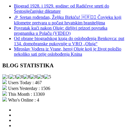
Biograd 1928. i 1929. godine: od Radićeve smrti do
Šestosiječanjske diktature
🎉 Sretan rođendan, Željku Birkiću! 🇭🇷🏃‍♂️ Čovjeku koji
kilometre pretvara u počast hrvatskim braniteljima
Povratak kući nakon Oluje: dirljivi prizori povratka
prognanika u Polaču (VIDEO)
Od obrane biogradskog kraja do oslobođenja Benkovca: put
134. domobranske pukovnije u VRO „Oluja“
Miroslav Vođera iz Vrane, heroj Oluje koji je život položio
nekoliko sati prije oslobođenja Knina
BLOG STATISTIKA
Users Today : 467
Users Yesterday : 1506
This Month : 13369
Who's Online : 4
aktualno
povijest
kultura
i
politika