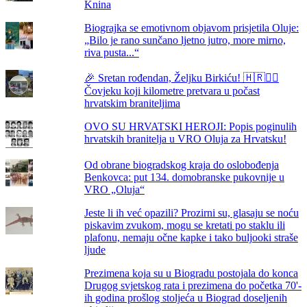
Knina
Biograjka se emotivnom objavom prisjetila Oluje:
„Bilo je rano sunčano ljetno jutro, more mirno,
riva pusta...“
🎉 Sretan rođendan, Željku Birkiću! 🇭🇷🏃‍♂️
Čovjeku koji kilometre pretvara u počast
hrvatskim braniteljima
OVO SU HRVATSKI HEROJI: Popis poginulih
hrvatskih branitelja u VRO Oluja za Hrvatsku!
Od obrane biogradskog kraja do oslobođenja
Benkovca: put 134. domobranske pukovnije u
VRO „Oluja“
Jeste li ih već opazili? Prozirni su, glasaju se noću
piskavim zvukom, mogu se kretati po staklu ili
plafonu, nemaju očne kapke i tako buljooki straše
ljude
Prezimena koja su u Biogradu postojala do konca
Drugog svjetskog rata i prezimena do početka 70'-
ih godina prošlog stoljeća u Biograd doseljenih