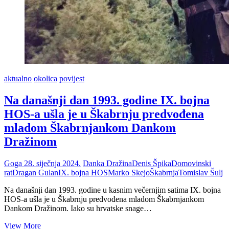
aktualno
okolica
povijest
Na današnji dan 1993. godine IX. bojna
HOS-a ušla je u Škabrnju predvođena
mladom Škabrnjankom Dankom
Dražinom
Goga
28. siječnja 2024.
Danka Dražina
Denis Špika
Domovinski
rat
Dragan Gulan
IX. bojna HOS
Marko Skejo
Škabrnja
Tomislav Šulj
Na današnji dan 1993. godine u kasnim večernjim satima IX. bojna
HOS-a ušla je u Škabrnju predvođena mladom Škabrnjankom
Dankom Dražinom. Iako su hrvatske snage…
Na
View More