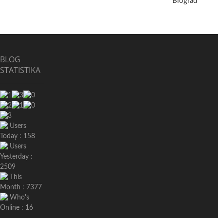
Biograd
BLOG
STATISTIKA
Users
Today : 158
Users
Yesterday :
2509
This
Month : 7377
Who's
Online : 16