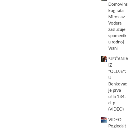
neobjavljene
Domovins
–
fotografije
Mlinar
kog rata
hrvatskih
iz
Miroslav
vojnika
Biograda
Vođera
i
na
civila
zaslužuje
Moru
spašenih
spomenik
iznenada
nakon
preminuo
u rodnoj
pada
u
Vrani
Škabrnje
57.
godini
SJEĆANJA
života
IZ
"OLUJE":
U
Benkovac
je prva
ušla 134.
d. p.
(VIDEO)
VIDEO:
Pogledajt