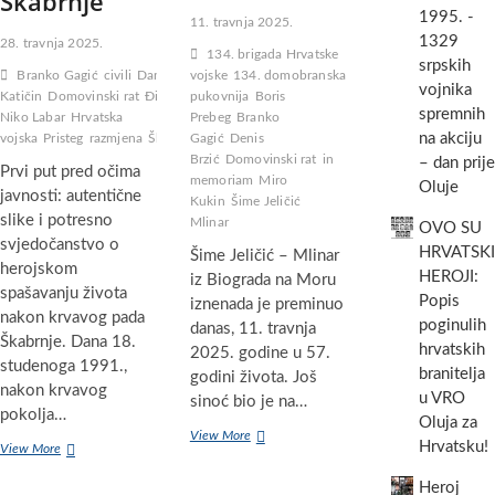
Škabrnje
1995. -
11. travnja 2025.
1329
28. travnja 2025.
134. brigada Hrvatske
srpskih
Branko Gagić
civili
Danijel
vojske
134. domobranska
vojnika
Katičin
Domovinski rat
Đino
pukovnija
Boris
spremnih
Niko Labar
Hrvatska
Prebeg
Branko
na akciju
vojska
Pristeg
razmjena
Škabrnja
Gagić
Denis
Brzić
Domovinski rat
in
– dan prije
Prvi put pred očima
memoriam
Miro
Oluje
javnosti: autentične
Kukin
Šime Jeličić
slike i potresno
Mlinar
OVO SU
svjedočanstvo o
HRVATSKI
Šime Jeličić – Mlinar
herojskom
HEROJI:
iz Biograda na Moru
spašavanju života
Popis
iznenada je preminuo
nakon krvavog pada
poginulih
danas, 11. travnja
Škabrnje. Dana 18.
hrvatskih
2025. godine u 57.
studenoga 1991.,
branitelja
godini života. Još
nakon krvavog
u VRO
sinoć bio je na…
pokolja…
Oluja za
In
View More
Hrvatsku!
Pristeg
View More
memoriam:
1991.:
Šime
Heroj
Dosad
Jeličić