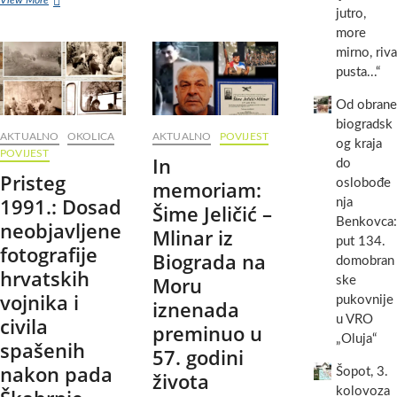
View More
dana
jutro,
za
bez
smrt:
more
Šime
Tko
Jeličića
mirno, riva
je
–
pusta...“
ubio
Mlinara,
17-
junaka
Od obrane
godišnjeg
kojeg
biogradsk
Nediljka
suborci
AKTUALNO
OKOLICA
AKTUALNO
POVIJEST
Gagića
og kraja
ne
POVIJEST
In
18.
zaboravljaju
do
Pristeg
svibnja
memoriam:
oslobođe
1992.
1991.: Dosad
nja
Šime Jeličić –
godine?
Benkovca:
neobjavljene
Mlinar iz
put 134.
fotografije
Biograda na
domobran
hrvatskih
Moru
ske
vojnika i
pukovnije
iznenada
civila
u VRO
preminuo u
„Oluja“
spašenih
57. godini
nakon pada
Šopot, 3.
života
kolovoza