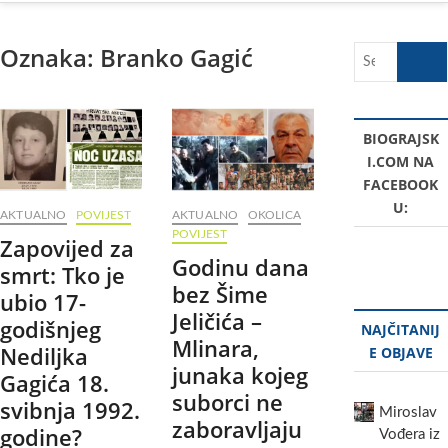
Oznaka:
Branko Gagić
Search
…
BIOGRAJSK
I.COM NA
FACEBOOK
U:
AKTUALNO
POVIJEST
AKTUALNO
OKOLICA
POVIJEST
Zapovijed za
Godinu dana
smrt: Tko je
bez Šime
ubio 17-
Jeličića –
godišnjeg
NAJČITANIJ
Mlinara,
Nediljka
E OBJAVE
junaka kojeg
Gagića 18.
suborci ne
svibnja 1992.
Miroslav
zaboravljaju
godine?
Vođera iz