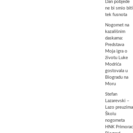
Dan pobjede
ne bi smio biti
tek fusnota
Nogomet na
kazališnim
daskama:
Predstava
Moja igra o
životu Luke
Modrića
gostovala u
Biogradu na
Moru
Stefan
Lazarevski –
Lazo preuzima
Školu
nogometa
HNK Primorac