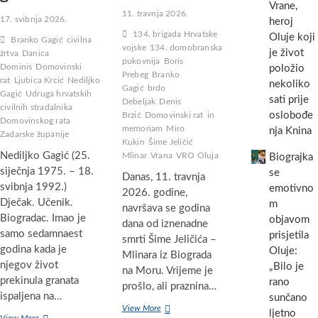
Vrane,
11. travnja 2026.
17. svibnja 2026.
heroj
134. brigada Hrvatske
Oluje koji
Branko Gagić
civilna
vojske
134. domobranska
je život
žrtva
Danica
pukovnija
Boris
Dominis
Domovinski
položio
Prebeg
Branko
rat
Ljubica Krcić
Nediljko
nekoliko
Gagić
brdo
Gagić
Udruga hrvatskih
sati prije
Debeljak
Denis
civilnih stradalnika
oslobođe
Brzić
Domovinski rat
in
Domovinskog rata
memoriam
Miro
nja Knina
Zadarske županije
Kukin
Šime Jeličić
Nediljko Gagić (25.
Mlinar
Vrana
VRO Oluja
Biograjka
siječnja 1975. – 18.
se
Danas, 11. travnja
svibnja 1992.)
emotivno
2026. godine,
Dječak. Učenik.
m
navršava se godina
Biogradac. Imao je
objavom
dana od iznenadne
samo sedamnaest
prisjetila
smrti Šime Jeličića –
godina kada je
Oluje:
Mlinara iz Biograda
njegov život
„Bilo je
na Moru. Vrijeme je
prekinula granata
rano
prošlo, ali praznina…
ispaljena na…
sunčano
Godinu
View More
ljetno
Zapovijed