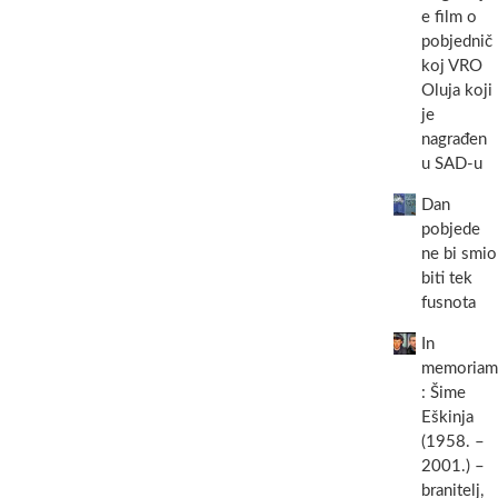
e film o
pobjednič
koj VRO
Oluja koji
je
nagrađen
u SAD-u
Dan
pobjede
ne bi smio
biti tek
fusnota
In
memoriam
: Šime
Eškinja
(1958. –
2001.) –
branitelj,