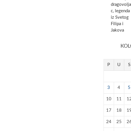
dragovolja
c, legenda
iz Svetog
Filipa i
Jakova
KOL
P
U
S
3
4
5
10
11
1
17
18
1
24
25
2