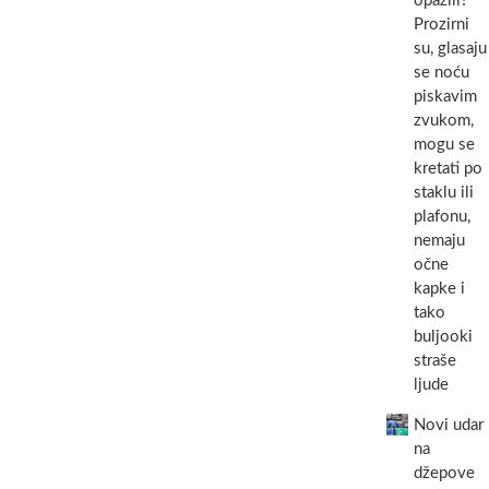
opazili?
Prozirni
su, glasaju
se noću
piskavim
zvukom,
mogu se
kretati po
staklu ili
plafonu,
nemaju
očne
kapke i
tako
buljooki
straše
ljude
Novi udar
na
džepove