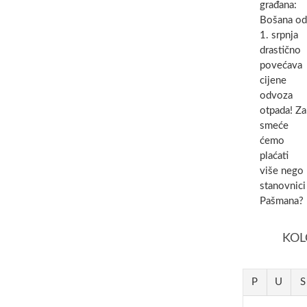
građana:
Bošana od
1. srpnja
drastično
povećava
cijene
odvoza
otpada! Za
smeće
ćemo
plaćati
više nego
stanovnici
Pašmana?
KOL
P
U
S