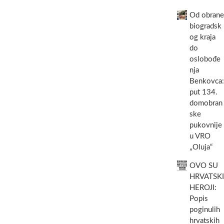
Od obrane
biogradsk
og kraja
do
oslobođe
nja
Benkovca:
put 134.
domobran
ske
pukovnije
u VRO
„Oluja“
OVO SU
HRVATSKI
HEROJI:
Popis
poginulih
hrvatskih