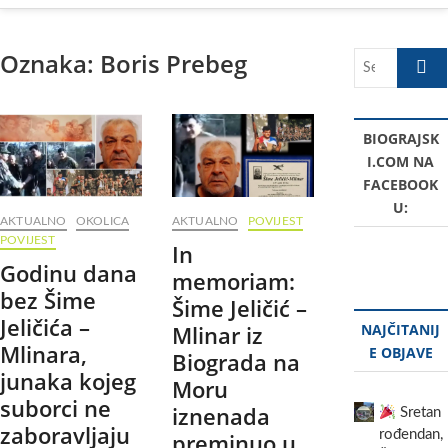
Oznaka:
Boris Prebeg
Search
…
BIOGRAJSK
I.COM NA
FACEBOOK
U:
AKTUALNO
OKOLICA
AKTUALNO
POVIJEST
POVIJEST
In
Godinu dana
memoriam:
bez Šime
Šime Jeličić –
Jeličića –
Mlinar iz
NAJČITANIJ
Mlinara,
E OBJAVE
Biograda na
junaka kojeg
Moru
suborci ne
iznenada
Sretan
zaboravljaju
rođendan,
preminuo u