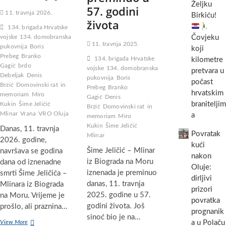
Željku
57. godini
11. travnja 2026.
Birkiću!
života
134. brigada Hrvatske
vojske
134. domobranska
Čovjeku
11. travnja 2025.
pukovnija
Boris
koji
Prebeg
Branko
134. brigada Hrvatske
kilometre
Gagić
brdo
vojske
134. domobranska
pretvara u
Debeljak
Denis
pukovnija
Boris
počast
Brzić
Domovinski rat
in
Prebeg
Branko
hrvatskim
memoriam
Miro
Gagić
Denis
braniteljim
Kukin
Šime Jeličić
Brzić
Domovinski rat
in
Mlinar
Vrana
VRO Oluja
a
memoriam
Miro
Kukin
Šime Jeličić
Danas, 11. travnja
Povratak
Mlinar
2026. godine,
kući
Šime Jeličić – Mlinar
navršava se godina
nakon
iz Biograda na Moru
dana od iznenadne
Oluje:
iznenada je preminuo
smrti Šime Jeličića –
dirljivi
danas, 11. travnja
Mlinara iz Biograda
prizori
2025. godine u 57.
na Moru. Vrijeme je
povratka
godini života. Još
prošlo, ali praznina…
prognanik
sinoć bio je na…
Godinu
View More
a u Polaču