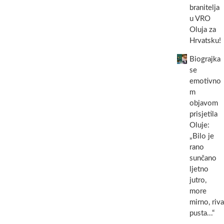
branitelja
u VRO
Oluja za
Hrvatsku!
Biograjka
se
emotivno
m
objavom
prisjetila
Oluje:
„Bilo je
rano
sunčano
ljetno
jutro,
more
mirno, riva
pusta...“