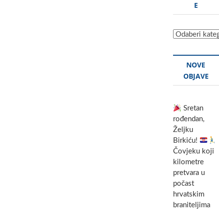
E
Kategorije
NOVE
OBJAVE
Sretan
rođendan,
Željku
Birkiću!
Čovjeku koji
kilometre
pretvara u
počast
hrvatskim
braniteljima