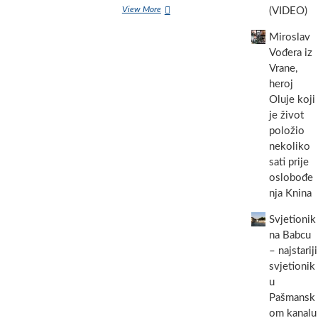
dana
In
View More
(VIDEO)
bez
memoriam:
Šime
Šime
Miroslav
Jeličića
Jeličić
Vođera iz
–
–
Vrane,
Mlinara,
Mlinar
junaka
heroj
iz
kojeg
Biograda
Oluje koji
suborci
na
je život
ne
Moru
položio
zaboravljaju
iznenada
nekoliko
preminuo
sati prije
u
57.
oslobođe
godini
nja Knina
života
Svjetionik
na Babcu
– najstariji
svjetionik
u
Pašmansk
om kanalu