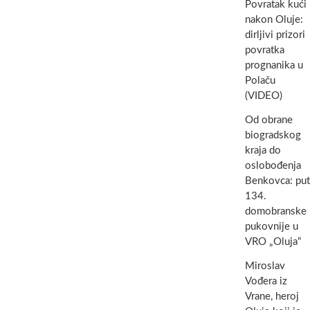
Povratak kući
nakon Oluje:
dirljivi prizori
povratka
prognanika u
Polaču
(VIDEO)
Od obrane
biogradskog
kraja do
oslobođenja
Benkovca: put
134.
domobranske
pukovnije u
VRO „Oluja“
Miroslav
Vođera iz
Vrane, heroj