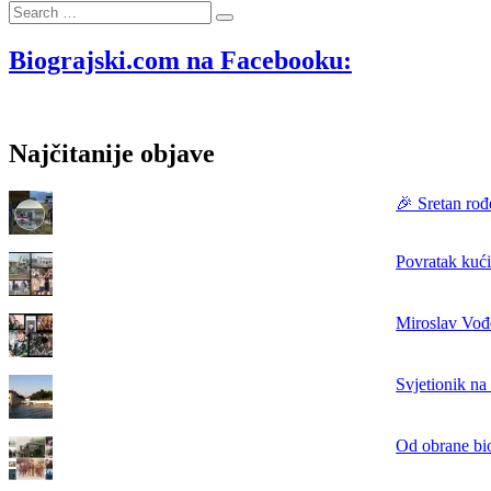
Search
Moru
…
ulovio
sipu
Biograjski.com na Facebooku:
tešku
2,48
kilograma
Najčitanije objave
🎉 Sretan rođ
Povratak kući
Miroslav Vođe
Svjetionik na
Od obrane bi