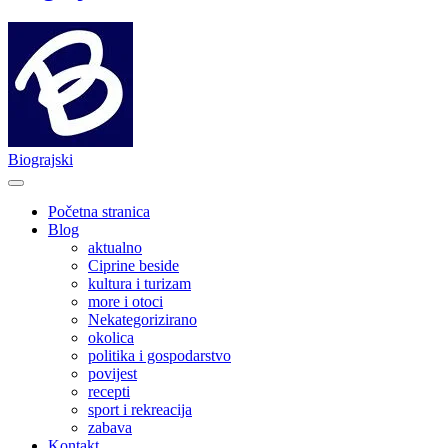
Biograjski
Početna stranica
Blog
aktualno
Ciprine beside
kultura i turizam
more i otoci
Nekategorizirano
okolica
politika i gospodarstvo
povijest
recepti
sport i rekreacija
zabava
Kontakt