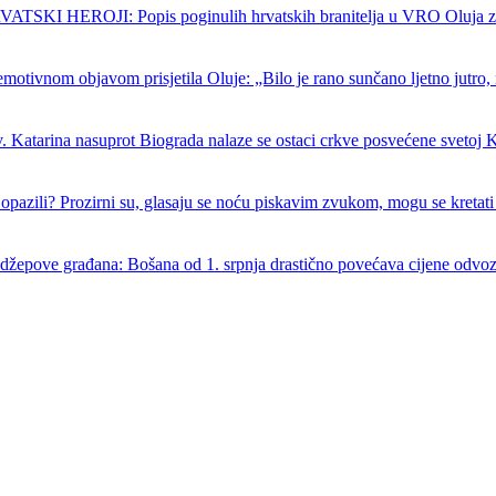
SKI HEROJI: Popis poginulih hrvatskih branitelja u VRO Oluja z
emotivnom objavom prisjetila Oluje: „Bilo je rano sunčano ljetno jutro, 
. Katarina nasuprot Biograda nalaze se ostaci crkve posvećene svetoj K
ć opazili? Prozirni su, glasaju se noću piskavim zvukom, mogu se kretati
džepove građana: Bošana od 1. srpnja drastično povećava cijene odvo