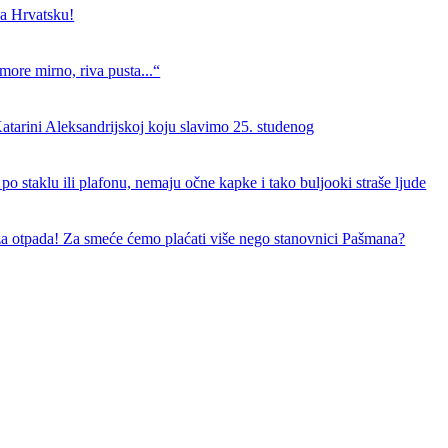
a Hrvatsku!
more mirno, riva pusta...“
atarini Aleksandrijskoj koju slavimo 25. studenog
 po staklu ili plafonu, nemaju očne kapke i tako buljooki straše ljude
za otpada! Za smeće ćemo plaćati više nego stanovnici Pašmana?