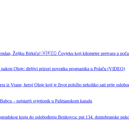
endan, Željku Birkiću! 🇭🇷🏃‍♂️ Čovjeku koji kilometre pretvara u poča
 nakon Oluje: dirljivi prizori povratka prognanika u Polaču (VIDEO)
ra iz Vrane, heroj Oluje koji je život položio nekoliko sati prije oslob
 Babcu – najstariji svjetionik u Pašmanskom kanalu
ogradskog kraja do oslobođenja Benkovca: put 134. domobranske puk