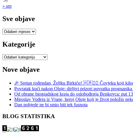
« srp
Sve objave
Sve
objave
Kategorije
Kategorije
Nove objave
🎉 Sretan rođendan, Željku Birkiću! 🇭🇷🏃‍♂️ Čovjeku koji kilo
Povratak kući nakon Oluje: dirljivi prizori povratka prognani
Od obrane biogradskog kraja do oslobođenja Benkovca: put 
Miroslav Vođera iz Vrane, heroj Oluje koji je život položio nek
Dan pobjede ne bi smio biti tek fusnota
BLOG STATISTIKA