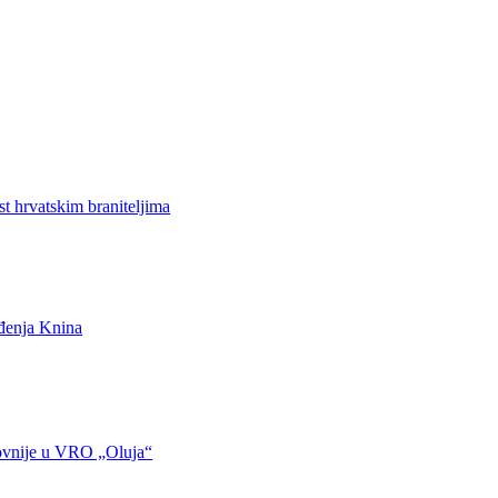
st hrvatskim braniteljima
ođenja Knina
ovnije u VRO „Oluja“