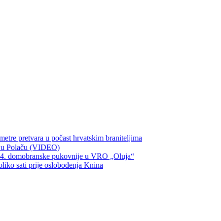
metre pretvara u počast hrvatskim braniteljima
ka u Polaču (VIDEO)
134. domobranske pukovnije u VRO „Oluja“
oliko sati prije oslobođenja Knina