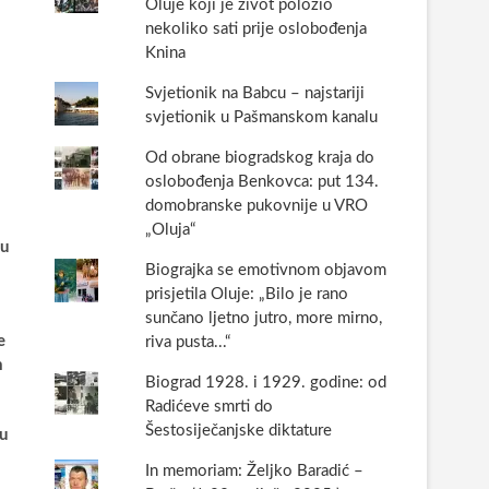
Oluje koji je život položio
nekoliko sati prije oslobođenja
Knina
Svjetionik na Babcu – najstariji
svjetionik u Pašmanskom kanalu
Od obrane biogradskog kraja do
oslobođenja Benkovca: put 134.
domobranske pukovnije u VRO
„Oluja“
ju
Biograjka se emotivnom objavom
prisjetila Oluje: „Bilo je rano
sunčano ljetno jutro, more mirno,
e
riva pusta...“
m
Biograd 1928. i 1929. godine: od
Radićeve smrti do
Šestosiječanjske diktature
nu
In memoriam: Željko Baradić –