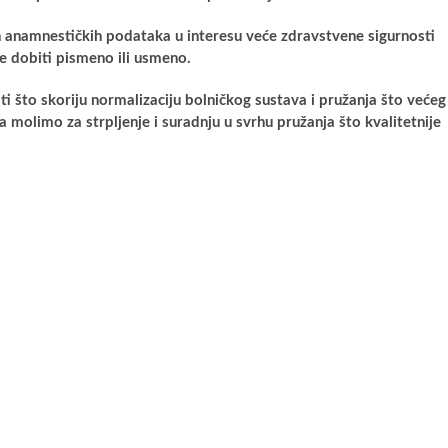
h anamnestičkih podataka u interesu veće zdravstvene sigurnosti
će dobiti pismeno ili usmeno.
i što skoriju normalizaciju bolničkog sustava i pružanja što većeg
 molimo za strpljenje i suradnju u svrhu pružanja što kvalitetnije