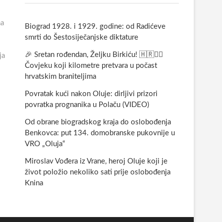
ma
Biograd 1928. i 1929. godine: od Radićeve
smrti do Šestosiječanjske diktature
🎉 Sretan rođendan, Željku Birkiću! 🇭🇷🏃‍♂️
ja
Čovjeku koji kilometre pretvara u počast
hrvatskim braniteljima
Povratak kući nakon Oluje: dirljivi prizori
povratka prognanika u Polaču (VIDEO)
Od obrane biogradskog kraja do oslobođenja
Benkovca: put 134. domobranske pukovnije u
VRO „Oluja“
Miroslav Vođera iz Vrane, heroj Oluje koji je
život položio nekoliko sati prije oslobođenja
Knina