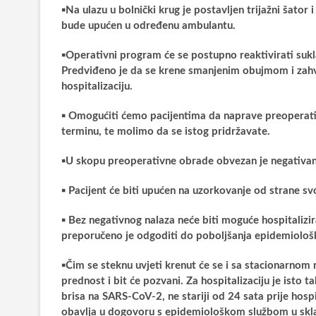
▪️
Na ulazu u bolnički krug je postavljen trijažni šator i
bude upućen u određenu ambulantu.
▪️
Operativni program će se postupno reaktivirati su
Predviđeno je da se krene smanjenim obujmom i zahva
hospitalizaciju.
▪️
Omogućiti ćemo pacijentima da naprave preoperativ
terminu, te molimo da se istog pridržavate.
▪️
U skopu preoperativne obrade obvezan je negativan na
▪️
Pacijent će biti upućen na uzorkovanje od strane sv
▪️
Bez negativnog nalaza neće biti moguće hospitalizirat
preporučeno je odgoditi do poboljšanja epidemiološk
▪️
Čim se steknu uvjeti krenut će se i sa stacionarnom r
prednost i bit će pozvani. Za hospitalizaciju je isto 
brisa na SARS-CoV-2, ne stariji od 24 sata prije hospit
obavlja u dogovoru s epidemiološkom službom u skla