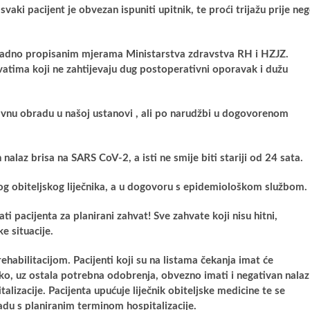
 svaki pacijent je obvezan ispuniti upitnik, te proći trijažu prije ne
kladno propisanim mjerama Ministarstva zdravstva RH i HZJZ.
tima koji ne zahtijevaju dug postoperativni oporavak i dužu
nu obradu u našoj ustanovi , ali po narudžbi u dogovorenom
laz brisa na SARS CoV-2, a isti ne smije biti stariji od 24 sata.
og obiteljskog liječnika, a u dogovoru s epidemiološkom službom.
i pacijenta za planirani zahvat! Sve zahvate koji nisu hitni,
e situacije.
ehabilitacijom. Pacijenti koji su na listama čekanja imat će
tako, uz ostala potrebna odobrenja, obvezno imati i negativan nalaz
alizacije. Pacijenta upućuje liječnik obiteljske medicine te se
du s planiranim terminom hospitalizacije.