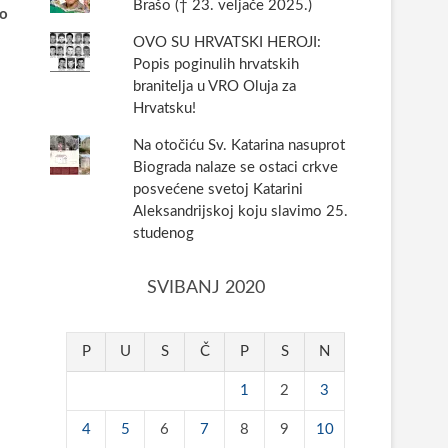
Brašo († 23. veljače 2025.)
go
OVO SU HRVATSKI HEROJI:
Popis poginulih hrvatskih
branitelja u VRO Oluja za
Hrvatsku!
Na otočiću Sv. Katarina nasuprot
Biograda nalaze se ostaci crkve
posvećene svetoj Katarini
Aleksandrijskoj koju slavimo 25.
studenog
SVIBANJ 2020
P
U
S
Č
P
S
N
1
2
3
4
5
6
7
8
9
10