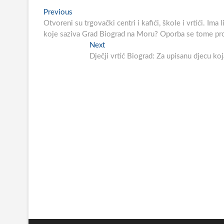
Navigacija
Previous
Previous
post:
Otvoreni su trgovački centri i kafići, škole i vrtići. Im
objava
koje saziva Grad Biograd na Moru? Oporba se tome pro
Next
Next
post:
Dječji vrtić Biograd: Za upisanu djecu ko