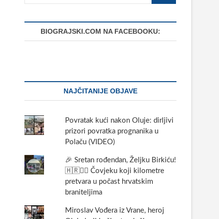
BIOGRAJSKI.COM NA FACEBOOKU:
NAJČITANIJE OBJAVE
Povratak kući nakon Oluje: dirljivi
prizori povratka prognanika u
Polaču (VIDEO)
🎉 Sretan rođendan, Željku Birkiću!
🇭🇷🏃‍♂️ Čovjeku koji kilometre
pretvara u počast hrvatskim
braniteljima
Miroslav Vođera iz Vrane, heroj