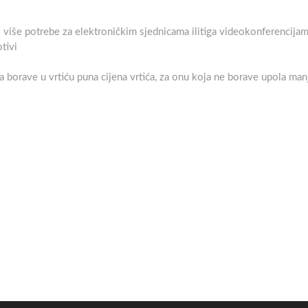
a li više potrebe za elektroničkim sjednicama ilitiga videokonferencija
tivi
ja borave u vrtiću puna cijena vrtića, za onu koja ne borave upola man