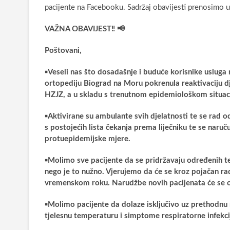
pacijente na Facebooku. Sadržaj obavijesti prenosimo u 
VAŽNA OBAVIJEST‼️ 📢
Poštovani,
▪️
Veseli nas što dosadašnje i buduće korisnike usluga
ortopediju Biograd na Moru pokrenula reaktivaciju d
HZJZ, a u skladu s trenutnom epidemiološkom situa
▪️
Aktivirane su ambulante svih djelatnosti te se rad o
s postojećih lista čekanja prema liječniku te se naru
protuepidemijske mjere.
▪️
Molimo sve pacijente da se pridržavaju određenih t
nego je to nužno. Vjerujemo da će se kroz pojačan r
vremenskom roku. Narudžbe novih pacijenata će se o
▪️
Molimo pacijente da dolaze isključivo uz prethodnu
tjelesnu temperaturu i simptome respiratorne infekc