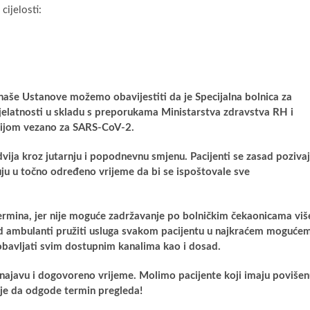
cijelosti:
 naše Ustanove možemo obavijestiti da je Specijalna bolnica za
jelatnosti u skladu s preporukama Ministarstva zdravstva RH i
cijom vezano za SARS-CoV-2.
dvija kroz jutarnju i popodnevnu smjenu. Pacijenti se zasad poziva
čuju u točno određeno vrijeme da bi se ispoštovale sve
ermina, jer nije moguće zadržavanje po bolničkim čekaonicama viš
ad ambulanti pružiti usluga svakom pacijentu u najkraćem moguće
bavljati svim dostupnim kanalima kao i dosad.
 najavu i dogovoreno vrijeme. Molimo pacijente koji imaju poviše
ije da odgode termin pregleda!