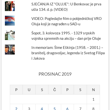
SJEĆANJA IZ "OLUJE": U Benkovac je prva
ušla 134. d. p. (VIDEO)
VIDEO: Pogledajte film o pobjedničkoj VRO
Oluja koji je nagrađen u SAD-u
Šopot, 3. kolovoza 1995. - 1329 srpskih
vojnika spremnih na akciju – dan prije Oluje
In memoriam: Šime Eškinja (1958. – 2001.) –
branitelj, dragovoljac, legenda iz Svetog Filipa
i Jakova
PROSINAC 2019
P
U
S
Č
P
S
N
1
2
3
4
5
6
7
8