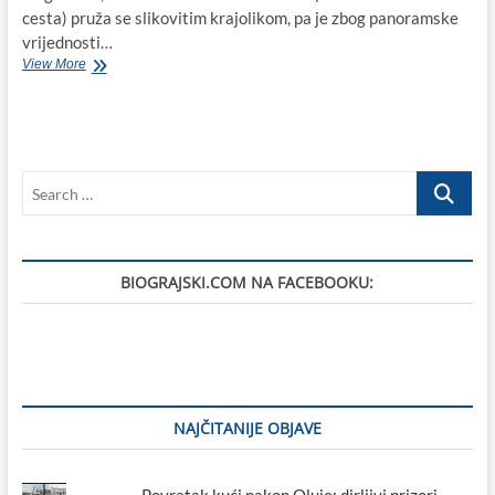
cesta) pruža se slikovitim krajolikom, pa je zbog panoramske
vrijednosti…
Jadranska
View More
magistrala-
opasna
ljepotica
koja
je
Search
1963.
godine
…
Biogradu
na
Moru
BIOGRAJSKI.COM NA FACEBOOKU:
donijela
ekonomski
matrijarhat
i
procvat
turizma
(VIDEO)
NAJČITANIJE OBJAVE