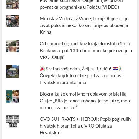
Povratak kući nakon Oluje: dirljivi prizori
povratka prognanika u Polaču (VIDEO)
Miroslav Vođera iz Vrane, heroj Oluje koji je
život položio nekoliko sati prije oslobođenja
Knina
Od obrane biogradskog kraja do oslobođenja
Benkovca: put 134. domobranske pukovnije u
VRO „Oluja“
Sretan rođendan, Željku Birkiću!
Čovjeku koji kilometre pretvara u počast
hrvatskim braniteljima
Biograjka se emotivnom objavom prisjetila
Oluje: „Bilo je rano sunčano ljetno jutro, more
mirno, riva pusta...“
OVO SU HRVATSKI HEROJI: Popis poginulih
hrvatskih branitelja u VRO Oluja za
Hrvatsku!