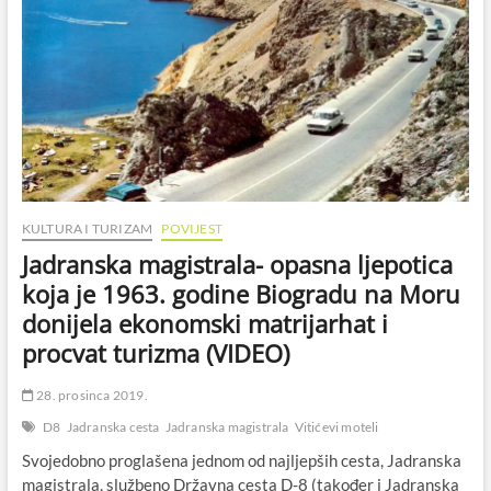
KULTURA I TURIZAM
POVIJEST
Jadranska magistrala- opasna ljepotica
koja je 1963. godine Biogradu na Moru
donijela ekonomski matrijarhat i
procvat turizma (VIDEO)
28. prosinca 2019.
D8
Jadranska cesta
Jadranska magistrala
Vitićevi moteli
Svojedobno proglašena jednom od najljepših cesta, Jadranska
magistrala, službeno Državna cesta D-8 (također i Jadranska