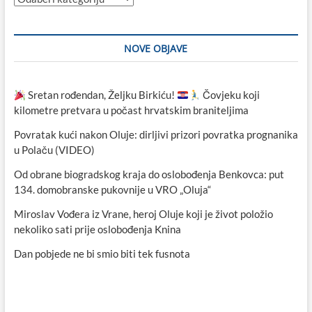
NOVE OBJAVE
Sretan rođendan, Željku Birkiću!
Čovjeku koji
kilometre pretvara u počast hrvatskim braniteljima
Povratak kući nakon Oluje: dirljivi prizori povratka prognanika
u Polaču (VIDEO)
Od obrane biogradskog kraja do oslobođenja Benkovca: put
134. domobranske pukovnije u VRO „Oluja“
Miroslav Vođera iz Vrane, heroj Oluje koji je život položio
nekoliko sati prije oslobođenja Knina
Dan pobjede ne bi smio biti tek fusnota