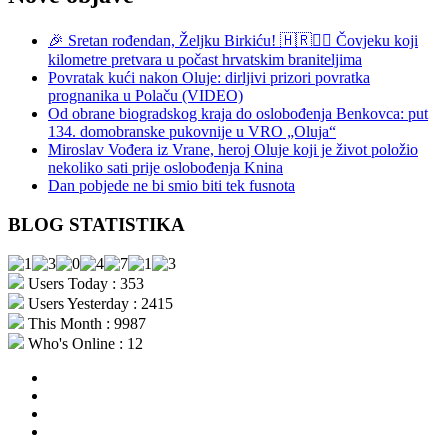
🎉 Sretan rođendan, Željku Birkiću! 🇭🇷🏃‍♂️ Čovjeku koji
kilometre pretvara u počast hrvatskim braniteljima
Povratak kući nakon Oluje: dirljivi prizori povratka
prognanika u Polaču (VIDEO)
Od obrane biogradskog kraja do oslobođenja Benkovca: put
134. domobranske pukovnije u VRO „Oluja“
Miroslav Vođera iz Vrane, heroj Oluje koji je život položio
nekoliko sati prije oslobođenja Knina
Dan pobjede ne bi smio biti tek fusnota
BLOG STATISTIKA
Users Today : 353
Users Yesterday : 2415
This Month : 9987
Who's Online : 12
aktualno
povijest
kultura
i
politika