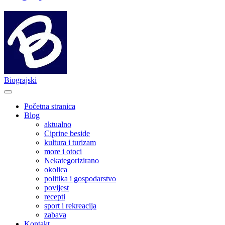
Biograjski
Početna stranica
Blog
aktualno
Ciprine beside
kultura i turizam
more i otoci
Nekategorizirano
okolica
politika i gospodarstvo
povijest
recepti
sport i rekreacija
zabava
Kontakt