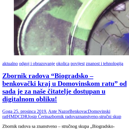
aktualno
odgoj i obrazovanje
okolica
povijest
znanost i tehnologija
Zbornik radova “Biogradsko –
benkovački kraj u Domovinskom ratu” od
sada je za naše čitatelje dostupan u
digitalnom obliku!
Goga
25. prosinca 2019.
Ante Nazor
Benkovac
Domovinski
rat
HMDCDR
Josip Čerina
zbornik radova
znanstveno-stručni skup
Zbornik radova sa znanstveno – stručnog skupa „Biogradsko-