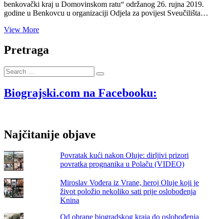
benkovački kraj u Domovinskom ratu“ održanog 26. rujna 2019.
godine u Benkovcu u organizaciji Odjela za povijest Sveučilišta…
Zbornik
View More
radova
“Biogradsko
Pretraga
–
benkovački
Search
kraj
…
u
Domovinskom
Biograjski.com na Facebooku:
ratu”
od
sada
je
Najčitanije objave
za
naše
čitatelje
Povratak kući nakon Oluje: dirljivi prizori
dostupan
povratka prognanika u Polaču (VIDEO)
u
digitalnom
Miroslav Vođera iz Vrane, heroj Oluje koji je
obliku!
život položio nekoliko sati prije oslobođenja
Knina
Od obrane biogradskog kraja do oslobođenja