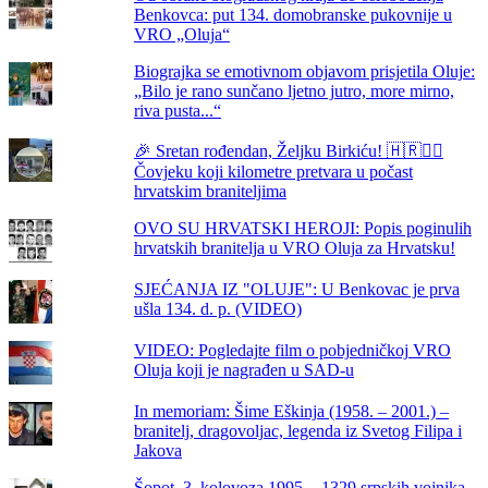
Benkovca: put 134. domobranske pukovnije u
VRO „Oluja“
Biograjka se emotivnom objavom prisjetila Oluje:
„Bilo je rano sunčano ljetno jutro, more mirno,
riva pusta...“
🎉 Sretan rođendan, Željku Birkiću! 🇭🇷🏃‍♂️
Čovjeku koji kilometre pretvara u počast
hrvatskim braniteljima
OVO SU HRVATSKI HEROJI: Popis poginulih
hrvatskih branitelja u VRO Oluja za Hrvatsku!
SJEĆANJA IZ "OLUJE": U Benkovac je prva
ušla 134. d. p. (VIDEO)
VIDEO: Pogledajte film o pobjedničkoj VRO
Oluja koji je nagrađen u SAD-u
In memoriam: Šime Eškinja (1958. – 2001.) –
branitelj, dragovoljac, legenda iz Svetog Filipa i
Jakova
Šopot, 3. kolovoza 1995. - 1329 srpskih vojnika