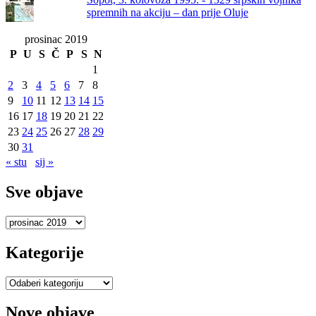
spremnih na akciju – dan prije Oluje
prosinac 2019
P
U
S
Č
P
S
N
1
2
3
4
5
6
7
8
9
10
11
12
13
14
15
16
17
18
19
20
21
22
23
24
25
26
27
28
29
30
31
« stu
sij »
Sve objave
Sve
objave
Kategorije
Kategorije
Nove objave