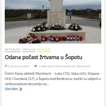
AKTUALNO
OKOLICA
POVIJEST
Odana počast žrtvama u Šopotu
2. prosinca 2019.
civilne žrtve
Domovinski rat
Marinovići
Četiri člana obitelji Marinović – Luka (73), Vuka (65), Stipana
(43) i Gordana (37), u Šopotu kod Benkovca, mučki su ubijeni u
velikosrpskom bezumlju na…
Odana
View More
počast
žrtvama
u
Šopotu