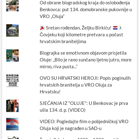
Od obrane biogradskog kraja do oslobođenja
Benkovca: put 134. domobranske pukovnije u
VRO „Oluja“
Sretan rođendan, Željku Birkiću!
Čovjeku koji kilometre pretvara u počast
hrvatskim braniteljima
Biograjka se emotivnom objavom prisjetila
Oluje: „Bilo je rano sunčano ljetno jutro, more
mirno, riva pusta...“
OVO SU HRVATSKI HEROJI: Popis poginulih
hrvatskih branitelja u VRO Oluja za
Hrvatsku!
SJEĆANJA IZ "OLUJE": U Benkovac je prva
ušla 134. d. p. (VIDEO)
VIDEO: Pogledajte film o pobjedničkoj VRO
Oluja koji je nagrađen u SAD-u