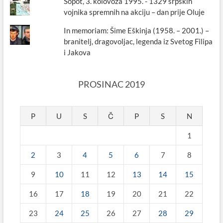
Šopot, 3. kolovoza 1995. - 1329 srpskih
vojnika spremnih na akciju – dan prije Oluje
In memoriam: Šime Eškinja (1958. – 2001.) –
branitelj, dragovoljac, legenda iz Svetog Filipa
i Jakova
PROSINAC 2019
P
U
S
Č
P
S
N
1
2
3
4
5
6
7
8
9
10
11
12
13
14
15
16
17
18
19
20
21
22
23
24
25
26
27
28
29