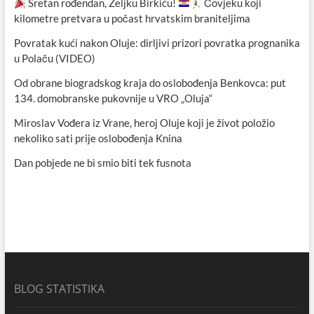
Sretan rođendan, Željku Birkiću!
Čovjeku koji
kilometre pretvara u počast hrvatskim braniteljima
Povratak kući nakon Oluje: dirljivi prizori povratka prognanika
u Polaču (VIDEO)
Od obrane biogradskog kraja do oslobođenja Benkovca: put
134. domobranske pukovnije u VRO „Oluja“
Miroslav Vođera iz Vrane, heroj Oluje koji je život položio
nekoliko sati prije oslobođenja Knina
Dan pobjede ne bi smio biti tek fusnota
BLOG STATISTIKA