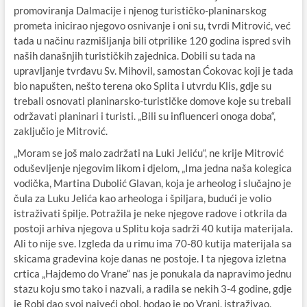
promoviranja Dalmacije i njenog turističko-planinarskog
prometa inicirao njegovo osnivanje i oni su, tvrdi Mitrović, već
tada u načinu razmišljanja bili otprilike 120 godina ispred svih
naših današnjih turističkih zajednica. Dobili su tada na
upravljanje tvrđavu Sv. Mihovil, samostan Ćokovac koji je tada
bio napušten, nešto terena oko Splita i utvrdu Klis, gdje su
trebali osnovati planinarsko-turističke domove koje su trebali
održavati planinari i turisti. „Bili su influenceri onoga doba“,
zaključio je Mitrović.
„Moram se još malo zadržati na Luki Jeliću“, ne krije Mitrović
oduševljenje njegovim likom i djelom, „Ima jedna naša kolegica
vodička, Martina Dubolić Glavan, koja je arheolog i slučajno je
čula za Luku Jelića kao arheologa i špiljara, budući je volio
istraživati špilje. Potražila je neke njegove radove i otkrila da
postoji arhiva njegova u Splitu koja sadrži 40 kutija materijala.
Ali to nije sve. Izgleda da u rimu ima 70-80 kutija materijala sa
skicama građevina koje danas ne postoje. I ta njegova izletna
crtica „Hajdemo do Vrane“ nas je ponukala da napravimo jednu
stazu koju smo tako i nazvali, a radila se nekih 3-4 godine, gdje
je Robi dao svoj najveći obol, hodao je po Vrani, istraživao,