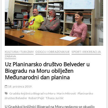
KULTURA I TURIZAM
ODGOJ I OBRAZOVANJE
SPORT I REKREACIJA
ZABAVA
Uz Planinarsko društvo Belveder u
Biogradu na Moru obilježen
Međunarodni dan planina
18. prosinca 2019.
Gradska knjižnica Biograd na Moru
Marin Mitrović
Planinarsko
društvo Belveder
Robert Pejić
Tihana Jurišić
U Gradskoj knjižnici Biograd na Moru nedavno se okupilo