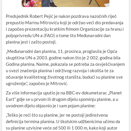
Predsjednik Robert Pejić je nakon pozdrava nazočnih riječ
prepustio Marinu Mitroviću koji je održao veći dio predavanja
i započeo prezentaciju kratkim filmom Organizacije za hranu i
poljoprivredu UN-a (FAO) o tome što Međunarodni dan
planina jest i zašto postoji.
„Međunarodni dan planina, 11. prosinca, proglasila je Opća
skupština UN-a 2003. godine nakon što je 2 002. godina bila
Godina planina. Naime, pokazala se potreba za osvješćivanjem
u svezi značenja planina i održivog razvoja i okoliša te za
očuvanje kvalitetnog životnog staništa, budući su planine sve
ugroženije.“, započeo je Mitrović.
Za više informacija uputio je na BBC-ev dokumetarac „Planet
Eart“ gdje se u prvom ili drugom dijelu spominju planine, a u
uvodnom dijelu objasnio je i sam pojam planine:
„Teško je reći što su planine, jer ne postoji jedinstvena
definicija termina planina. U školskim udžbenicima učimo da
su planine uzvisine veće od 500 ili 1 000 m, kako koji autor