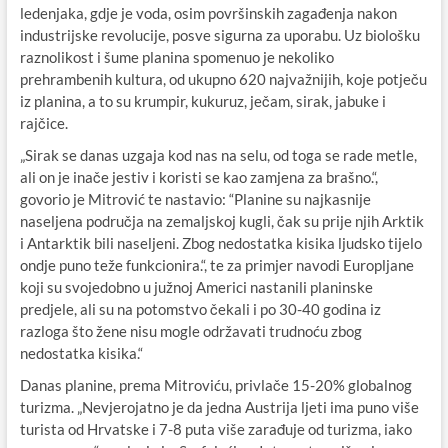
ledenjaka, gdje je voda, osim površinskih zagađenja nakon
industrijske revolucije, posve sigurna za uporabu. Uz biološku
raznolikost i šume planina spomenuo je nekoliko
prehrambenih kultura, od ukupno 620 najvažnijih, koje potječu
iz planina, a to su krumpir, kukuruz, ječam, sirak, jabuke i
rajčice.
„Sirak se danas uzgaja kod nas na selu, od toga se rade metle,
ali on je inače jestiv i koristi se kao zamjena za brašno.“,
govorio je Mitrović te nastavio: “Planine su najkasnije
naseljena područja na zemaljskoj kugli, čak su prije njih Arktik
i Antarktik bili naseljeni. Zbog nedostatka kisika ljudsko tijelo
ondje puno teže funkcionira.“, te za primjer navodi Europljane
koji su svojedobno u južnoj Americi nastanili planinske
predjele, ali su na potomstvo čekali i po 30-40 godina iz
razloga što žene nisu mogle održavati trudnoću zbog
nedostatka kisika.“
Danas planine, prema Mitroviću, privlače 15-20% globalnog
turizma. „Nevjerojatno je da jedna Austrija ljeti ima puno više
turista od Hrvatske i 7-8 puta više zarađuje od turizma, iako