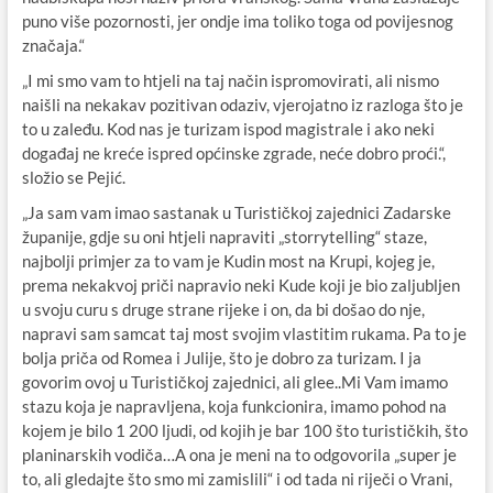
puno više pozornosti, jer ondje ima toliko toga od povijesnog
značaja.“
„I mi smo vam to htjeli na taj način ispromovirati, ali nismo
naišli na nekakav pozitivan odaziv, vjerojatno iz razloga što je
to u zaleđu. Kod nas je turizam ispod magistrale i ako neki
događaj ne kreće ispred općinske zgrade, neće dobro proći.“,
složio se Pejić.
„Ja sam vam imao sastanak u Turističkoj zajednici Zadarske
županije, gdje su oni htjeli napraviti „storrytelling“ staze,
najbolji primjer za to vam je Kudin most na Krupi, kojeg je,
prema nekakvoj priči napravio neki Kude koji je bio zaljubljen
u svoju curu s druge strane rijeke i on, da bi došao do nje,
napravi sam samcat taj most svojim vlastitim rukama. Pa to je
bolja priča od Romea i Julije, što je dobro za turizam. I ja
govorim ovoj u Turističkoj zajednici, ali glee..Mi Vam imamo
stazu koja je napravljena, koja funkcionira, imamo pohod na
kojem je bilo 1 200 ljudi, od kojih je bar 100 što turističkih, što
planinarskih vodiča…A ona je meni na to odgovorila „super je
to, ali gledajte što smo mi zamislili“ i od tada ni riječi o Vrani,