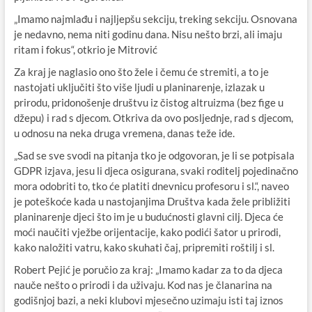
„Imamo najmlađu i najljepšu sekciju, treking sekciju. Osnovana
je nedavno, nema niti godinu dana. Nisu nešto brzi, ali imaju
ritam i fokus“, otkrio je Mitrović
Za kraj je naglasio ono što žele i čemu će stremiti, a to je
nastojati uključiti što više ljudi u planinarenje, izlazak u
prirodu, pridonošenje društvu iz čistog altruizma (bez fige u
džepu) i rad s djecom. Otkriva da ovo posljednje, rad s djecom,
u odnosu na neka druga vremena, danas teže ide.
„Sad se sve svodi na pitanja tko je odgovoran, je li se potpisala
GDPR izjava, jesu li djeca osigurana, svaki roditelj pojedinačno
mora odobriti to, tko će platiti dnevnicu profesoru i sl.“, naveo
je poteškoće kada u nastojanjima Društva kada žele približiti
planinarenje djeci što im je u budućnosti glavni cilj. Djeca će
moći naučiti vježbe orijentacije, kako podići šator u prirodi,
kako naložiti vatru, kako skuhati čaj, pripremiti roštilj i sl.
Robert Pejić je poručio za kraj: „Imamo kadar za to da djeca
nauče nešto o prirodi i da uživaju. Kod nas je članarina na
godišnjoj bazi, a neki klubovi mjesečno uzimaju isti taj iznos