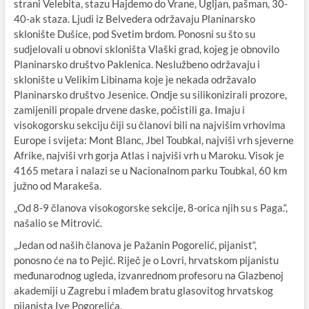
strani Velebita, stazu Hajdemo do Vrane, Ugljan, pašman, 30-
40-ak staza. Ljudi iz Belvedera održavaju Planinarsko
sklonište Dušice, pod Svetim brdom. Ponosni su što su
sudjelovali u obnovi skloništa Vlaški grad, kojeg je obnovilo
Planinarsko društvo Paklenica. Neslužbeno održavaju i
sklonište u Velikim Libinama koje je nekada održavalo
Planinarsko društvo Jesenice. Ondje su silikonizirali prozore,
zamijenili propale drvene daske, počistili ga. Imaju i
visokogorsku sekciju čiji su članovi bili na najvišim vrhovima
Europe i svijeta: Mont Blanc, Jbel Toubkal, najviši vrh sjeverne
Afrike, najviši vrh gorja Atlas i najviši vrh u Maroku. Visok je
4165 metara i nalazi se u Nacionalnom parku Toubkal, 60 km
južno od Marakeša.
„Od 8-9 članova visokogorske sekcije, 8-orica njih su s Paga.“,
našalio se Mitrović.
„Jedan od naših članova je Pažanin Pogorelić, pijanist“,
ponosno će na to Pejić. Riječ je o Lovri, hrvatskom pijanistu
međunarodnog ugleda, izvanrednom profesoru na Glazbenoj
akademiji u Zagrebu i mlađem bratu glasovitog hrvatskog
pijanista Ive Pogorelića.