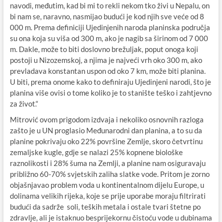
navodi, međutim, kad bi mi to rekli nekom tko živi u Nepalu, on
bi nam se, naravno, nasmijao budući je kod njih sve veće od 8
000 m. Prema definiciji Ujedinjenih naroda planinska područja
su ona koja su viša od 300 m, ako je nagib sa širinom od 7 000
m. Dakle, može to biti doslovno brežuljak, poput onoga koji
postoji u Nizozemskoj, a njima je najveći vrh oko 300 m, ako
prevladava konstantan uspon od oko 7 km, može biti planina.
U biti, prema onome kako to definiraju Ujedinjeni narodi, što je
planina više ovisi o tome koliko je to stanište teško i zahtjevno
za život.“
Mitrović ovom prigodom izdvaja i nekoliko osnovnih razloga
zašto je u UN proglasio Međunarodni dan planina, a to su da
planine pokrivaju oko 22% površine Zemlje, skoro četvrtinu
zemaljske kugle, gdje se nalazi 25% kopnene biološke
raznolikosti i 28% šuma na Zemlji, a planine nam osiguravaju
približno 60-70% svjetskih zaliha slatke vode. Pritom je zorno
objašnjavao problem voda u kontinentalnom dijelu Europe, u
dolinama velikih rijeka, koje se prije uporabe moraju filtrirati
budući da sadrže soli, teških metala i ostale tvari štetne po
zdravlje, ali je istaknuo besprijekornu čistoću vode u dubinama