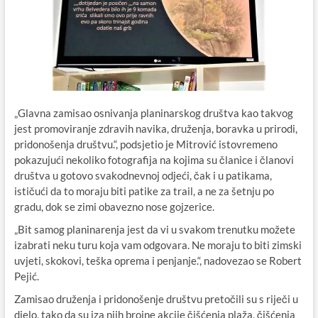
„Glavna zamisao osnivanja planinarskog društva kao takvog
jest promoviranje zdravih navika, druženja, boravka u prirodi,
pridonošenja društvu.“, podsjetio je Mitrović istovremeno
pokazujući nekoliko fotografija na kojima su članice i članovi
društva u gotovo svakodnevnoj odjeći, čak i u patikama,
ističući da to moraju biti patike za trail, a ne za šetnju po
gradu, dok se zimi obavezno nose gojzerice.
„Bit samog planinarenja jest da vi u svakom trenutku možete
izabrati neku turu koja vam odgovara. Ne moraju to biti zimski
uvjeti, skokovi, teška oprema i penjanje.“, nadovezao se Robert
Pejić.
Zamisao druženja i pridonošenje društvu pretočili su s riječi u
djelo, tako da su iza njih brojne akcije čišćenja plaža, čišćenja