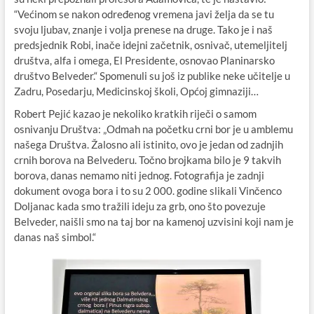
“Većinom se nakon određenog vremena javi želja da se tu
svoju ljubav, znanje i volja prenese na druge. Tako je i naš
predsjednik Robi, inače idejni začetnik, osnivač, utemeljitelj
društva, alfa i omega, El Presidente, osnovao Planinarsko
društvo Belveder.“ Spomenuli su još iz publike neke učitelje u
Zadru, Posedarju, Medicinskoj školi, Općoj gimnaziji…
Robert Pejić kazao je nekoliko kratkih riječi o samom
osnivanju Društva: „Odmah na početku crni bor je u amblemu
našega Društva. Žalosno ali istinito, ovo je jedan od zadnjih
crnih borova na Belvederu. Točno brojkama bilo je 9 takvih
borova, danas nemamo niti jednog. Fotografija je zadnji
dokument ovoga bora i to su 2 000. godine slikali Vinčenco
Doljanac kada smo tražili ideju za grb, ono što povezuje
Belveder, naišli smo na taj bor na kamenoj uzvisini koji nam je
danas naš simbol.“