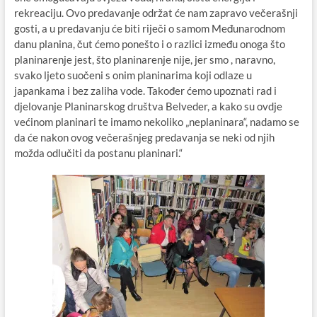
rekreaciju. Ovo predavanje održat će nam zapravo večerašnji
gosti, a u predavanju će biti riječi o samom Međunarodnom
danu planina, čut ćemo ponešto i o razlici između onoga što
planinarenje jest, što planinarenje nije, jer smo , naravno,
svako ljeto suočeni s onim planinarima koji odlaze u
japankama i bez zaliha vode. Također ćemo upoznati rad i
djelovanje Planinarskog društva Belveder, a kako su ovdje
većinom planinari te imamo nekoliko „neplaninara“, nadamo se
da će nakon ovog večerašnjeg predavanja se neki od njih
možda odlučiti da postanu planinari.“