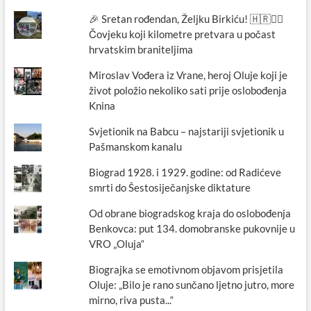
🎉 Sretan rođendan, Željku Birkiću! 🇭🇷🏃‍♂️
Čovjeku koji kilometre pretvara u počast
hrvatskim braniteljima
Miroslav Vođera iz Vrane, heroj Oluje koji je
život položio nekoliko sati prije oslobođenja
Knina
Svjetionik na Babcu – najstariji svjetionik u
Pašmanskom kanalu
Biograd 1928. i 1929. godine: od Radićeve
smrti do Šestosiječanjske diktature
Od obrane biogradskog kraja do oslobođenja
Benkovca: put 134. domobranske pukovnije u
VRO „Oluja“
Biograjka se emotivnom objavom prisjetila
Oluje: „Bilo je rano sunčano ljetno jutro, more
mirno, riva pusta...“