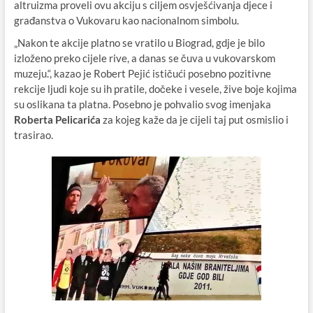
altruizma proveli ovu akciju s ciljem osvješćivanja djece i
građanstva o Vukovaru kao nacionalnom simbolu.
„Nakon te akcije platno se vratilo u Biograd, gdje je bilo
izloženo preko cijele rive, a danas se čuva u vukovarskom
muzeju.“, kazao je Robert Pejić ističući posebno pozitivne
rekcije ljudi koje su ih pratile, dočeke i vesele, žive boje kojima
su oslikana ta platna. Posebno je pohvalio svog imenjaka
Roberta Pelicarića
za kojeg kaže da je cijeli taj put osmislio i
trasirao.