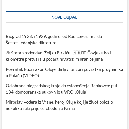
NOVE OBJAVE
Biograd 1928. i 1929. godine: od Radićeve smrti do
Šestosiječanjske diktature
🎉 Sretan rođendan, Željku Birkiću! 🇭🇷🏃‍♂️ Čovjeku koji
kilometre pretvara u počast hrvatskim braniteljima
Povratak kući nakon Oluje: dirljivi prizori povratka prognanika
u Polaču (VIDEO)
Od obrane biogradskog kraja do oslobođenja Benkovca: put
134. domobranske pukovnije u VRO „Oluja“
Miroslav Vođera iz Vrane, heroj Oluje koji je život položio
nekoliko sati prije oslobođenja Knina