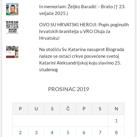
In memoriam: Željko Baradić – Brašo († 23.
veljače 2025.)
OVO SU HRVATSKI HEROJI: Popis poginulih
hrvatskih branitelja u VRO Oluja za
Hrvatsku!
Na otočiću Sv. Katarina nasuprot Biograda
nalaze se ostaci crkve posvećene svetoj
Katarini Aleksandrijskoj koju slavimo 25.
studenog
PROSINAC 2019
P
U
S
Č
P
S
N
1
2
3
4
5
6
7
8