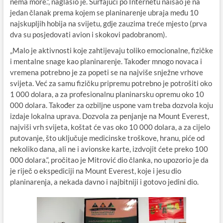
nema more.“, naglasio je. Surfajući po Internetu naišao je na
jedan članak prema kojem se planinarenje ubraja među 10
najskupljih hobija na svijetu, gdje zauzima treće mjesto (prva
dva su posjedovati avion i skokovi padobranom).
„Malo je aktivnosti koje zahtijevaju toliko emocionalne, fizičke
i mentalne snage kao planinarenje. Također mnogo novaca i
vremena potrebno je za popeti se na najviše snježne vrhove
svijeta. Već za samu fizičku pripremu potrebno je potrošiti oko
1 000 dolara, a za profesionalnu planinarsku opremu oko 10
000 dolara. Također za ozbiljne uspone vam treba dozvola koju
izdaje lokalna uprava. Dozvola za penjanje na Mount Everest,
najviši vrh svijeta, koštat će vas oko 10 000 dolara, a za cijelo
putovanje, što uključuje medicinske troškove, hranu, piće od
nekoliko dana, ali ne i avionske karte, izdvojit ćete preko 100
000 dolara.“, pročitao je Mitrović dio članka, no upozorio je da
je riječ o ekspediciji na Mount Everest, koje i jesu dio
planinarenja, a nekada davno i najbitniji i gotovo jedini dio.