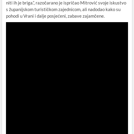
niti ih je briga.“, razočarano je ispričao Mitrović svoje iskustvo
s županijskom turističkom zajednicom, ali nadodao kako su
pohodi u Vrani i dalje posjećeni, zabave zajamčene.