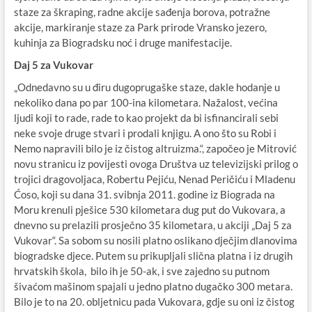
staze za škraping, radne akcije sađenja borova, potražne
akcije, markiranje staze za Park prirode Vransko jezero,
kuhinja za Biogradsku noć i druge manifestacije.
Daj 5 za Vukovar
„Odnedavno su u điru dugoprugaške staze, dakle hodanje u
nekoliko dana po par 100-ina kilometara. Nažalost, većina
ljudi koji to rade, rade to kao projekt da bi isfinancirali sebi
neke svoje druge stvari i prodali knjigu. A ono što su Robi i
Nemo napravili bilo je iz čistog altruizma.“, započeo je Mitrović
novu stranicu iz povijesti ovoga Društva uz televizijski prilog o
trojici dragovoljaca, Robertu Pejiću, Nenad Peričiću i Mladenu
Ćoso, koji su dana 31. svibnja 2011. godine iz Biograda na
Moru krenuli pješice 530 kilometara dug put do Vukovara, a
dnevno su prelazili prosječno 35 kilometara, u akciji „Daj 5 za
Vukovar“. Sa sobom su nosili platno oslikano dječjim dlanovima
biogradske djece. Putem su prikupljali slična platna i iz drugih
hrvatskih škola, bilo ih je 50-ak, i sve zajedno su putnom
šivaćom mašinom spajali u jedno platno dugačko 300 metara.
Bilo je to na 20. obljetnicu pada Vukovara, gdje su oni iz čistog