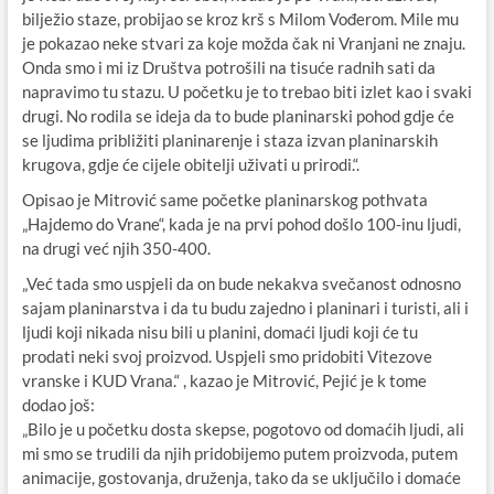
bilježio staze, probijao se kroz krš s Milom Vođerom. Mile mu
je pokazao neke stvari za koje možda čak ni Vranjani ne znaju.
Onda smo i mi iz Društva potrošili na tisuće radnih sati da
napravimo tu stazu. U početku je to trebao biti izlet kao i svaki
drugi. No rodila se ideja da to bude planinarski pohod gdje će
se ljudima približiti planinarenje i staza izvan planinarskih
krugova, gdje će cijele obitelji uživati u prirodi.“.
Opisao je Mitrović same početke planinarskog pothvata
„Hajdemo do Vrane“, kada je na prvi pohod došlo 100-inu ljudi,
na drugi već njih 350-400.
„Već tada smo uspjeli da on bude nekakva svečanost odnosno
sajam planinarstva i da tu budu zajedno i planinari i turisti, ali i
ljudi koji nikada nisu bili u planini, domaći ljudi koji će tu
prodati neki svoj proizvod. Uspjeli smo pridobiti Vitezove
vranske i KUD Vrana.“ , kazao je Mitrović, Pejić je k tome
dodao još:
„Bilo je u početku dosta skepse, pogotovo od domaćih ljudi, ali
mi smo se trudili da njih pridobijemo putem proizvoda, putem
animacije, gostovanja, druženja, tako da se uključilo i domaće