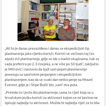
„Ali to je danas prevaziđeno i danas se ekspedicijski tip
planinarenja jako rijetko koristi. Koristi se većinom taj tzv.
alpski stil planinarenja, gdje se ide u malim skupinama, čak se
sada preferira po 2-3 čovjeka, a ne više po 50 ljudi.“, zaključio
je Mitrović i nastavio da ljudi sam pojam planinarenja
povezuju sa sportskim penjanjem i ekspedicijskim
planinarenjem, kao da se svaki dan netko penje na Mount
Everest, gdje je i Stipe Božić bio „sam“ dva puta.
„Premda to i jeste dio planinarenja, sama ta riječ koja se u
hrvatskom jeziku koristi za aktivnost kojom se mi bavimo ne
opisuje najbolje tu aktivnost. Možda bi najbolja riječ za to bila