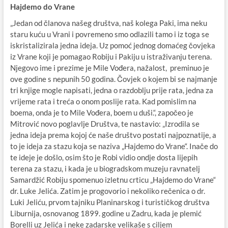
Hajdemo do Vrane
„Jedan od članova našeg društva, naš kolega Paki, ima neku
staru kuću u Vrani i povremeno smo odlazili tamo i iz toga se
iskristalizirala jedna ideja. Uz pomoć jednog domaćeg čovjeka
iz Vrane koji je pomagao Robiju i Pakiju u istraživanju terena.
Njegovo ime i prezime je Mile Vođera, nažalost, preminuo je
ove godine s nepunih 50 godina. Čovjek o kojem bi se najmanje
tri knjige mogle napisati, jedna o razdoblju prije rata, jedna za
vrijeme rata i treća o onom poslije rata. Kad pomislim na
boema, onda je to Mile Vođera, boem u duši.“, započeo je
Mitrović novo poglavlje Društva, te nastavio: „Izrodila se
jedna ideja prema kojoj će naše društvo postati najpoznatije, a
to je ideja za stazu koja se naziva „Hajdemo do Vrane“. Inače do
te ideje je došlo, osim što je Robi vidio ondje dosta lijepih
terena za stazu, i kada je u biogradskom muzeju ravnatelj
Samardžić Robiju spomenuo izletnu crticu „Hajdemo do Vrane“
dr. Luke Jelića. Zatim je progovorio i nekoliko rečenica o dr.
Luki Jeliću, prvom tajniku Planinarskog i turističkog društva
Liburnija, osnovanog 1899. godine u Zadru, kada je plemić
Borelli uz Jelića i neke zadarske velikaše s ciljem