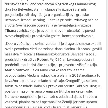
društvo sastavljeno od članova biogradskog Planinarskog
društva Belveder, stalnih članova knjižnice i vjernih
posjetitelja svih događanja u organizaciji ove gradske
ustanove, između ostalog ljubitelja prirode i zdravog načina
života. Sve nazočne pozdravila je ravnateljica knjižnice
Tihana Jurišić
, koja je uvodnim slovom obrazložila povod
ovom okupljanju, predstavila goste i koncept predavanja:
„Dobro veče, hvala svima, zaista mi je drago da smo se okupili
ovdje povodom Međunarodnog dana planina i što smo ugostili
naša dva mladića iz Planinarskog društva Belveder, a to su
predsjednik društva
Robert Pejić
i član Izvršnog odbora i
pročelnik markacističke sekcije, u prijevodu s više funkcija,
Marin Mitrović
. Ja ću samo kratko reći što je tema
ovogodišnjeg Međunarodnog dana planina 2019. godine, a to
je važnost planina za mlađe naraštaje. Ovogodišnja se tema
fokusira na mlade, kako bi upravo oni preuzeli aktivnu ulogu u
pozitivnim promjenama prema zaštiti planinske prirode.
Naravno, neophodno je kvalitetno educirati djecu i mlade o
važnosti planina za naš opstanak na Zemlji, jer nam upravo
one omogućavaju svježu vodu, hranu, čistu energiju i