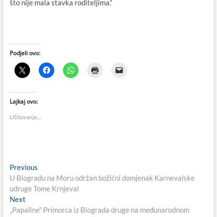
što nije mala stavka roditeljima.“
Podjeli ovo:
Lajkaj ovo:
Učitavanje...
Navigacija
Previous
Previous
post:
U Biogradu na Moru održan božićni domjenak Karnevalske
objava
udruge Tome Krnjeval
Next
Next
post:
„Papaline“ Primorca iz Biograda druge na međunarodnom