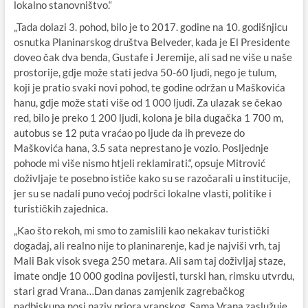
lokalno stanovništvo.“
„Tada dolazi 3. pohod, bilo je to 2017. godine na 10. godišnjicu
osnutka Planinarskog društva Belveder, kada je El Presidente
doveo čak dva benda, Gustafe i Jeremije, ali sad ne više u naše
prostorije, gdje može stati jedva 50-60 ljudi, nego je tulum,
koji je pratio svaki novi pohod, te godine održan u Maškovića
hanu, gdje može stati više od 1 000 ljudi. Za ulazak se čekao
red, bilo je preko 1 200 ljudi, kolona je bila dugačka 1 700 m,
autobus se 12 puta vraćao po ljude da ih preveze do
Maškovića hana, 3.5 sata neprestano je vozio. Posljednje
pohode mi više nismo htjeli reklamirati.“, opsuje Mitrović
doživljaje te posebno ističe kako su se razočarali u institucije,
jer su se nadali puno većoj podršci lokalne vlasti, politike i
turističkih zajednica.
„Kao što rekoh, mi smo to zamislili kao nekakav turistički
događaj, ali realno nije to planinarenje, kad je najviši vrh, taj
Mali Bak visok svega 250 metara. Ali sam taj doživljaj staze,
imate ondje 10 000 godina povijesti, turski han, rimsku utvrdu,
stari grad Vrana…Dan danas zamjenik zagrebačkog
nadbiskupa nosi naziv priora vranskog. Sama Vrana zaslužuje