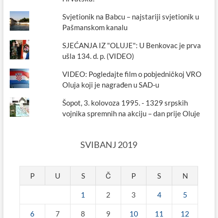
Svjetionik na Babcu – najstariji svjetionik u
Pašmanskom kanalu
SJEĆANJA IZ "OLUJE": U Benkovac je prva
ušla 134. d. p. (VIDEO)
VIDEO: Pogledajte film o pobjedničkoj VRO
Oluja koji je nagrađen u SAD-u
Šopot, 3. kolovoza 1995. - 1329 srpskih
vojnika spremnih na akciju – dan prije Oluje
SVIBANJ 2019
P
U
S
Č
P
S
N
1
2
3
4
5
6
7
8
9
10
11
12