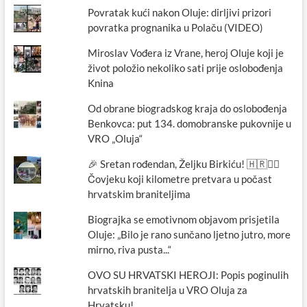
Povratak kući nakon Oluje: dirljivi prizori
povratka prognanika u Polaču (VIDEO)
Miroslav Vođera iz Vrane, heroj Oluje koji je
život položio nekoliko sati prije oslobođenja
Knina
Od obrane biogradskog kraja do oslobođenja
Benkovca: put 134. domobranske pukovnije u
VRO „Oluja“
🎉 Sretan rođendan, Željku Birkiću! 🇭🇷🏃‍♂️
Čovjeku koji kilometre pretvara u počast
hrvatskim braniteljima
Biograjka se emotivnom objavom prisjetila
Oluje: „Bilo je rano sunčano ljetno jutro, more
mirno, riva pusta...“
OVO SU HRVATSKI HEROJI: Popis poginulih
hrvatskih branitelja u VRO Oluja za
Hrvatsku!