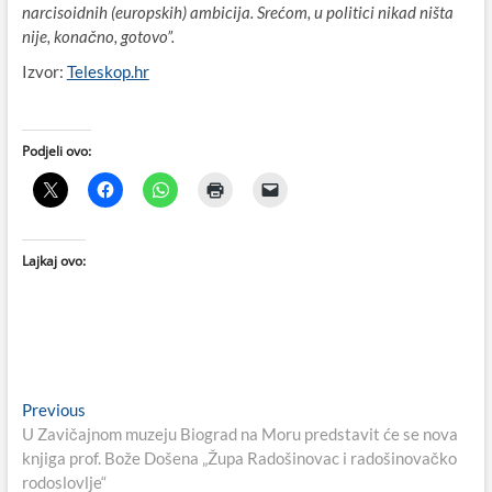
narcisoidnih (europskih) ambicija. Srećom, u politici nikad ništa
nije, konačno, gotovo”.
Izvor:
Teleskop.hr
Podjeli ovo:
Lajkaj ovo:
Navigacija
Previous
Previous
post:
U Zavičajnom muzeju Biograd na Moru predstavit će se nova
objava
knjiga prof. Bože Došena „Župa Radošinovac i radošinovačko
rodoslovlje“