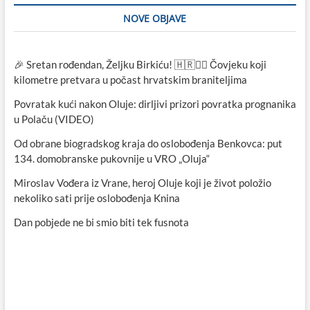
NOVE OBJAVE
🎉 Sretan rođendan, Željku Birkiću! 🇭🇷🏃‍♂️ Čovjeku koji
kilometre pretvara u počast hrvatskim braniteljima
Povratak kući nakon Oluje: dirljivi prizori povratka prognanika
u Polaču (VIDEO)
Od obrane biogradskog kraja do oslobođenja Benkovca: put
134. domobranske pukovnije u VRO „Oluja“
Miroslav Vođera iz Vrane, heroj Oluje koji je život položio
nekoliko sati prije oslobođenja Knina
Dan pobjede ne bi smio biti tek fusnota