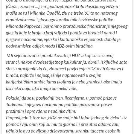
(Čačić, Saucha …), na „poduzetničko“ krilo Pusićkinog HNS-a
(našla se tu i Milanka Opačić, zlu ne trebalo)) te na notornog
etnobiznismena i glasnogovornika miloševićevske politike
Milorada Pupovca i besramn
o proračunsko financiranje njegovog
glasila koje iz broja u broj vrijeđa i ponižava hrvatski narod i
njegove nacionalne, vjerske i kulturološke vrijednosti dobilo je
nedvosmislen odijek među HDZ-ovim biračima.
Vrli svjetonazorski preoblikovatelji HDZ-a koji su se u ovoj
stranci, nakon dvodesetljetnog kalkuliranja, obreli, isključivo zato
što su procijenili da će, zlorabeći povjerenje HDZ-ovih članova i
birača, najbrže i najuspješnije napredovati u svojim
karijerističkim ambicijama (kojima je nebo granica), ako imaju
uši neka čuju, ako imaju oči neka vide.
Pokušaj da se u, posljednji tren, licemjerno, u pomoć prizove
Tuđmana i njegovu nacionalnu politiku pokazao se posve
prozirnim i opravdano neučinkovitim.
Propovijednik teze da „HDZ ne smije biti talac jednog čovjeka“, uz
pomoć sviju onih koji su mu to glasno ili prešutno odobravali,
učinio je ovu povijesnu državotvornu stranku taocem osobnih