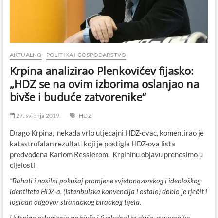
AKTUALNO
POLITIKA I GOSPODARSTVO
Krpina analizirao Plenkovićev fijasko:
„HDZ se na ovim izborima oslanjao na
bivše i buduće zatvorenike“
27. svibnja 2019.
HDZ
Drago Krpina, nekada vrlo utjecajni HDZ-ovac, komentirao je
katastrofalan rezultat koji je postigla HDZ-ova lista
predvođena Karlom Resslerom. Krpininu objavu prenosimo u
cijelosti:
“Bahati i nasilni pokušaj promjene svjetonazorskog i ideološkog
identiteta HDZ-a, (Istanbulska konvencija i ostalo) dobio je rječit i
logičan odgovor stranačkog biračkog tijela.
Ustrajno oslanjanje na bivše i (izgledno) buduće zatvorenike