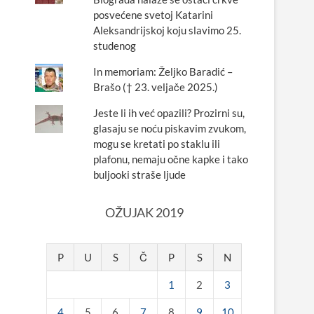
posvećene svetoj Katarini
Aleksandrijskoj koju slavimo 25.
studenog
In memoriam: Željko Baradić –
Brašo († 23. veljače 2025.)
Jeste li ih već opazili? Prozirni su,
glasaju se noću piskavim zvukom,
mogu se kretati po staklu ili
plafonu, nemaju očne kapke i tako
buljooki straše ljude
OŽUJAK 2019
P
U
S
Č
P
S
N
1
2
3
4
5
6
7
8
9
10