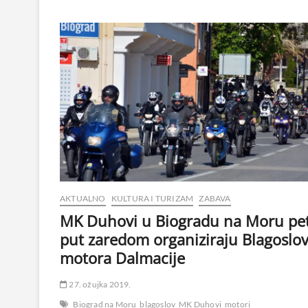
AKTUALNO
KULTURA I TURIZAM
ZABAVA
MK Duhovi u Biogradu na Moru pet
put zaredom organiziraju Blagoslo
motora Dalmacije
27. ožujka 2019.
Biograd na Moru
blagoslov
MK Duhovi
motori