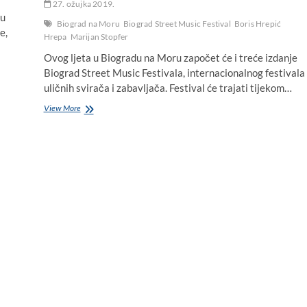
27. ožujka 2019.
ju
Biograd na Moru
Biograd Street Music Festival
Boris Hrepić
e,
Hrepa
Marijan Stopfer
Ovog ljeta u Biogradu na Moru započet će i treće izdanje
Biograd Street Music Festivala, internacionalnog festivala
uličnih svirača i zabavljača. Festival će trajati tijekom…
Biograd
View More
Street
Music
Festival
2019:
I
ovoga
ljeta
zabavljat
će
nas
ulični
svirači
i
zabavljači