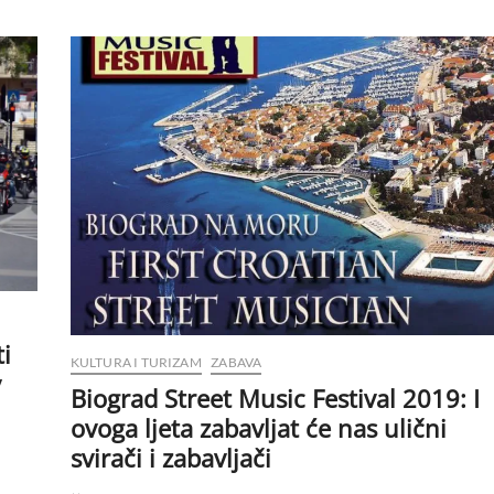
i
KULTURA I TURIZAM
ZABAVA
v
Biograd Street Music Festival 2019: I
ovoga ljeta zabavljat će nas ulični
svirači i zabavljači