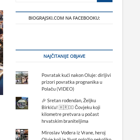
BIOGRAJSKI.COM NA FACEBOOKU:
NAJČITANIJE OBJAVE
Povratak kući nakon Oluje: dirljivi
prizori povratka prognanika u
Polaču (VIDEO)
🎉 Sretan rođendan, Željku
Birkiću! 🇭🇷🏃‍♂️ Čovjeku koji
kilometre pretvara u počast
hrvatskim braniteljima
Miroslav Vođera iz Vrane, heroj
Oluje koji je život položio nekoliko