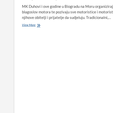
MK Duhovi i ove godine u Biogradu na Moru organizira
blagoslov motora te pozivaju sve motoristice i motorist
njihove obitelji i prijatelje da sudjeluju. Tradicionalni,…
MK
View More
Duhovi
u
Biogradu
na
Moru
peti
put
zaredom
organiziraju
Blagoslov
motora
Dalmacije