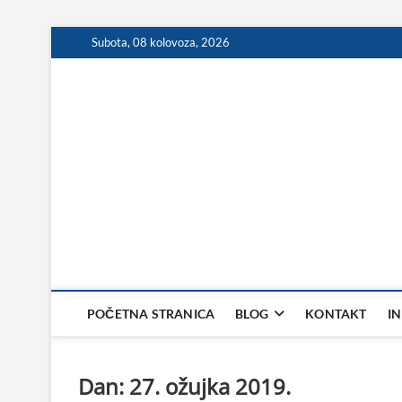
Skip
Subota, 08 kolovoza, 2026
to
content
POČETNA STRANICA
BLOG
KONTAKT
I
Dan:
27. ožujka 2019.