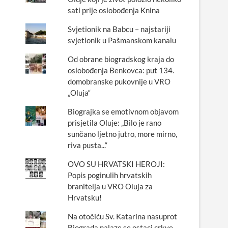
sati prije oslobođenja Knina
Svjetionik na Babcu – najstariji
svjetionik u Pašmanskom kanalu
Od obrane biogradskog kraja do
oslobođenja Benkovca: put 134.
domobranske pukovnije u VRO
„Oluja“
Biograjka se emotivnom objavom
prisjetila Oluje: „Bilo je rano
sunčano ljetno jutro, more mirno,
riva pusta...“
OVO SU HRVATSKI HEROJI:
Popis poginulih hrvatskih
branitelja u VRO Oluja za
Hrvatsku!
Na otočiću Sv. Katarina nasuprot
Biograda nalaze se ostaci crkve