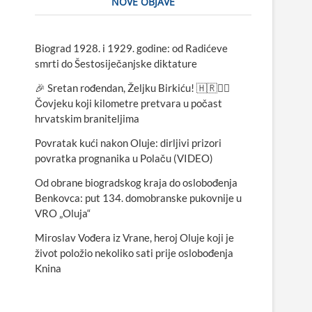
NOVE OBJAVE
Biograd 1928. i 1929. godine: od Radićeve
smrti do Šestosiječanjske diktature
🎉 Sretan rođendan, Željku Birkiću! 🇭🇷🏃‍♂️
Čovjeku koji kilometre pretvara u počast
hrvatskim braniteljima
Povratak kući nakon Oluje: dirljivi prizori
povratka prognanika u Polaču (VIDEO)
Od obrane biogradskog kraja do oslobođenja
Benkovca: put 134. domobranske pukovnije u
VRO „Oluja“
Miroslav Vođera iz Vrane, heroj Oluje koji je
život položio nekoliko sati prije oslobođenja
Knina