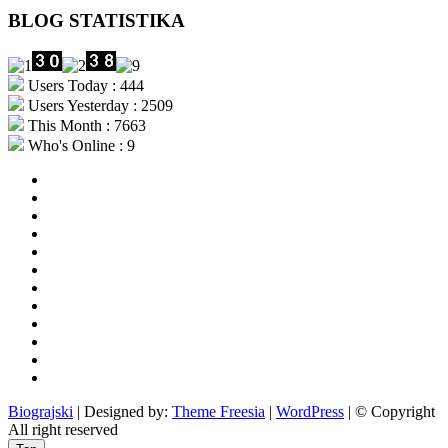
BLOG STATISTIKA
Users Today : 444
Users Yesterday : 2509
This Month : 7663
Who's Online : 9
aktualno
povijest
kultura
i
politika
turizam
i
more
gospodarstvo
i
sport
otoci
i
okolica
rekreacija
odgoj
i
zabava
obrazovanje
recepti
Ciprine
beside
Nekategorizirano
Biograjski
| Designed by:
Theme Freesia
|
WordPress
| © Copyright
All right reserved