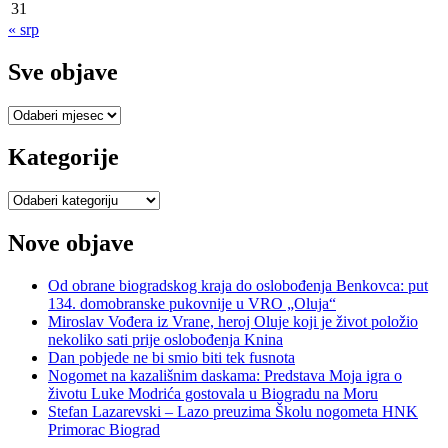
31
« srp
Sve objave
Sve
objave
Kategorije
Kategorije
Nove objave
Od obrane biogradskog kraja do oslobođenja Benkovca: put
134. domobranske pukovnije u VRO „Oluja“
Miroslav Vođera iz Vrane, heroj Oluje koji je život položio
nekoliko sati prije oslobođenja Knina
Dan pobjede ne bi smio biti tek fusnota
Nogomet na kazališnim daskama: Predstava Moja igra o
životu Luke Modrića gostovala u Biogradu na Moru
Stefan Lazarevski – Lazo preuzima Školu nogometa HNK
Primorac Biograd