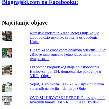
Najljepše
Biograjski.com na Facebooku:
su
oči
moje
majke
Najčitanije objave
Miroslav Vođera iz Vrane, heroj Oluje koji je
život položio nekoliko sati prije oslobođenja
Knina
Biograjka se emotivnom objavom prisjetila Oluje:
„Bilo je rano sunčano ljetno jutro, more mirno,
riva pusta...“
Od obrane biogradskog kraja do oslobođenja
Benkovca: put 134. domobranske pukovnije u
VRO „Oluja“
Šopot, 3. kolovoza 1995. - 1329 srpskih vojnika
spremnih na akciju – dan prije Oluje
OVO SU HRVATSKI HEROJI: Popis poginulih
hrvatskih branitelja u VRO Oluja za Hrvatsku!