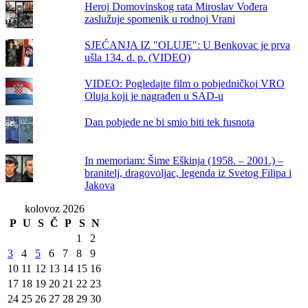
Heroj Domovinskog rata Miroslav Vođera
zaslužuje spomenik u rodnoj Vrani
SJEĆANJA IZ "OLUJE": U Benkovac je prva
ušla 134. d. p. (VIDEO)
VIDEO: Pogledajte film o pobjedničkoj VRO
Oluja koji je nagrađen u SAD-u
Dan pobjede ne bi smio biti tek fusnota
In memoriam: Šime Eškinja (1958. – 2001.) –
branitelj, dragovoljac, legenda iz Svetog Filipa i
Jakova
kolovoz 2026
P
U
S
Č
P
S
N
1
2
3
4
5
6
7
8
9
10
11
12
13
14
15
16
17
18
19
20
21
22
23
24
25
26
27
28
29
30