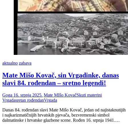
aktualno
zabava
Mate Mišo Kovač, sin Vrgadinke, danas
slavi 84. rođendan – sretno legendi!
Goga
16. srpnja 2025.
Mate MIšo Kovač
Skuti materini
Vrgada
sretan rođendan
Vrgada
Danas 84. rođendan slavi Mate Mišo Kovač, jedan od najistaknutijih
i najkarizmatičnijih hrvatskih pjevača, bezvremenski simbol
dalmatinske i hrvatske glazbene scene. Rođen 16. srpnja 1941.…