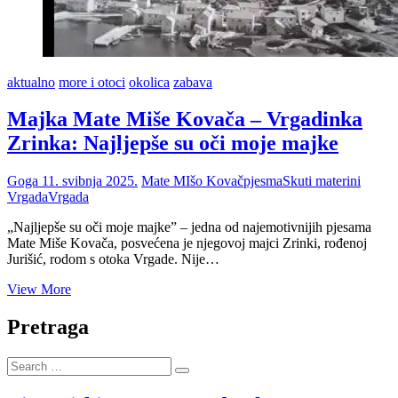
aktualno
more i otoci
okolica
zabava
Majka Mate Miše Kovača – Vrgadinka
Zrinka: Najljepše su oči moje majke
Goga
11. svibnja 2025.
Mate MIšo Kovač
pjesma
Skuti materini
Vrgada
Vrgada
„Najljepše su oči moje majke” – jedna od najemotivnijih pjesama
Mate Miše Kovača, posvećena je njegovoj majci Zrinki, rođenoj
Jurišić, rodom s otoka Vrgade. Nije…
Majka
View More
Mate
Miše
Pretraga
Kovača
–
Search
Vrgadinka
…
Zrinka: