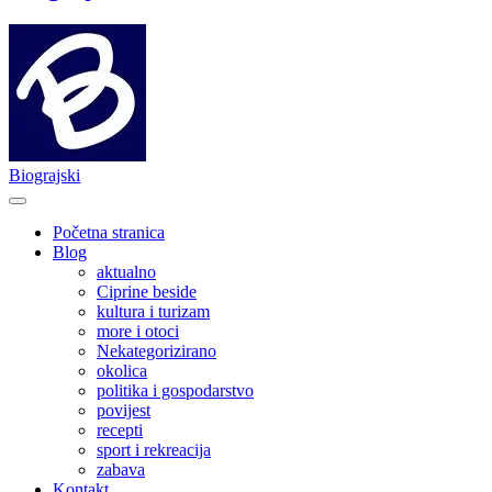
Biograjski
Početna stranica
Blog
aktualno
Ciprine beside
kultura i turizam
more i otoci
Nekategorizirano
okolica
politika i gospodarstvo
povijest
recepti
sport i rekreacija
zabava
Kontakt