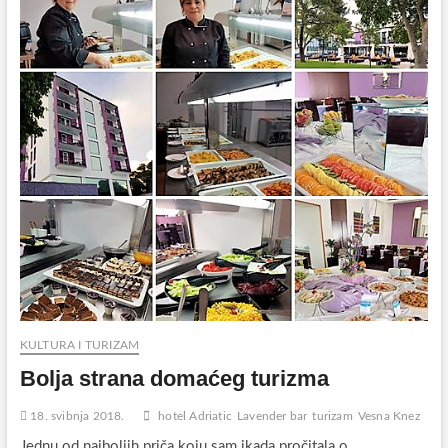
KULTURA I TURIZAM
Bolja strana domaćeg turizma
18. svibnja 2018.
hotel Adriatic
Lavender bar
turizam
Vesna Knez
Jednu od najboljih priča koju sam ikada pročitala o