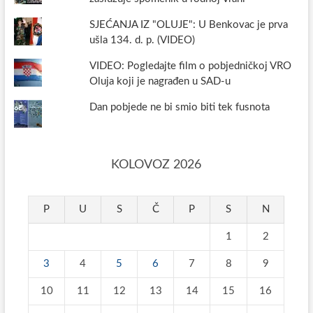
SJEĆANJA IZ "OLUJE": U Benkovac je prva
ušla 134. d. p. (VIDEO)
VIDEO: Pogledajte film o pobjedničkoj VRO
Oluja koji je nagrađen u SAD-u
Dan pobjede ne bi smio biti tek fusnota
KOLOVOZ 2026
P
U
S
Č
P
S
N
1
2
3
4
5
6
7
8
9
10
11
12
13
14
15
16