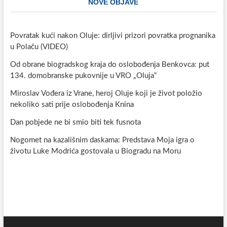
NOVE OBJAVE
Povratak kući nakon Oluje: dirljivi prizori povratka prognanika
u Polaču (VIDEO)
Od obrane biogradskog kraja do oslobođenja Benkovca: put
134. domobranske pukovnije u VRO „Oluja“
Miroslav Vođera iz Vrane, heroj Oluje koji je život položio
nekoliko sati prije oslobođenja Knina
Dan pobjede ne bi smio biti tek fusnota
Nogomet na kazališnim daskama: Predstava Moja igra o
životu Luke Modrića gostovala u Biogradu na Moru