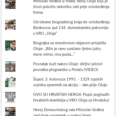
Miroslav Vođera iz Vrane, heroj Oluje koji je
život položio nekoliko sati prije oslobođenja
Knina
Od obrane biogradskog kraja do oslobođenja
Benkovca: put 134. domobranske pukovnije
u VRO „Oluja“
Biograjka se emotivnom objavom prisjetila
Oluje: „Bilo je rano sunčano ljetno jutro,
more mirno, riva pusta...“
Povratak kući nakon Oluje: dirljivi prizori
povratka prognanika u Polaču (VIDEO)
Šopot, 3. kolovoza 1995. - 1329 srpskih
vojnika spremnih na akciju – dan prije Oluje
OVO SU HRVATSKI HEROJI: Popis poginulih
hrvatskih branitelja u VRO Oluja za Hrvatsku!
Heroj Domovinskog rata Miroslav Vođera
zaslužuje spomenik u rodnoj Vrani