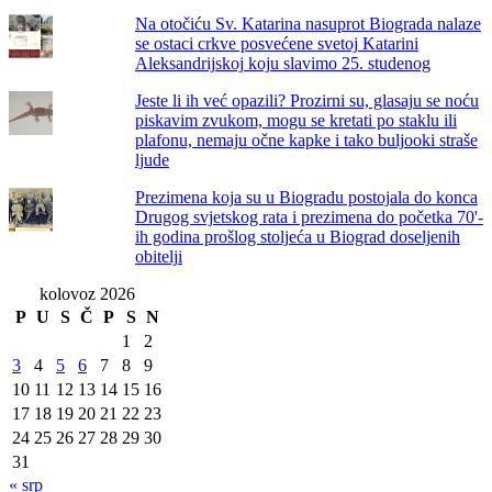
Na otočiću Sv. Katarina nasuprot Biograda nalaze
se ostaci crkve posvećene svetoj Katarini
Aleksandrijskoj koju slavimo 25. studenog
Jeste li ih već opazili? Prozirni su, glasaju se noću
piskavim zvukom, mogu se kretati po staklu ili
plafonu, nemaju očne kapke i tako buljooki straše
ljude
Prezimena koja su u Biogradu postojala do konca
Drugog svjetskog rata i prezimena do početka 70'-
ih godina prošlog stoljeća u Biograd doseljenih
obitelji
kolovoz 2026
P
U
S
Č
P
S
N
1
2
3
4
5
6
7
8
9
10
11
12
13
14
15
16
17
18
19
20
21
22
23
24
25
26
27
28
29
30
31
« srp