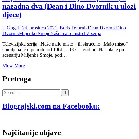
nazadna dva (Dean i Dino Dvornik u ulozi
djece)
Goga
24. prosinca 2021.
Boris Dvornik
Dean Dvornik
Dino
Dvornik
Miljenko Smoje
Naše malo misto
TV serija
Televizijska serija „Naše malo misto“, ili skraćeno „Malo misto“
snimljena je u periodu od 1961. – 1971. godine. Nastala je po
scenariju Miljenka Smoje, pod…
VIDEO:
View More
Za
Božić
Pretraga
u
Malemu
Search
mistu
…
napredna
dica
Biograjski.com na Facebooku:
dobit
će
jedan
poklon,
Najčitanije objave
a
nazadna