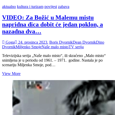
aktualno
kultura i turizam
povijest
zabava
VIDEO: Za Božić u Malemu mistu
napridna dica dobit će jedan poklon, a
nazadna dva…
Goga
24. prosinca 2023.
Boris Dvornik
Dean Dvornik
Dino
Dvornik
Miljenko Smoje
Naše malo misto
TV serija
Televizijska serija „Naše malo misto“, ili skraćeno „Malo misto“
snimljena je u periodu od 1961. – 1971. godine. Nastala je po
scenariju Miljenka Smoje, pod…
VIDEO:
View More
Za
Božić
u
Malemu
mistu
napridna
dica
dobit
će