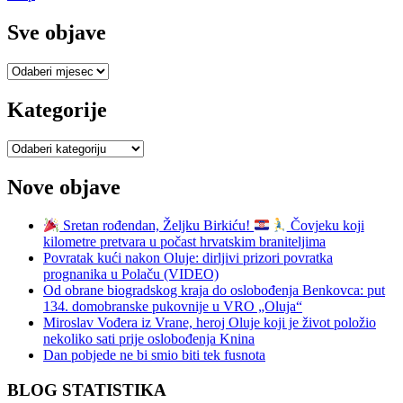
Sve objave
Sve
objave
Kategorije
Kategorije
Nove objave
Sretan rođendan, Željku Birkiću!
Čovjeku koji
kilometre pretvara u počast hrvatskim braniteljima
Povratak kući nakon Oluje: dirljivi prizori povratka
prognanika u Polaču (VIDEO)
Od obrane biogradskog kraja do oslobođenja Benkovca: put
134. domobranske pukovnije u VRO „Oluja“
Miroslav Vođera iz Vrane, heroj Oluje koji je život položio
nekoliko sati prije oslobođenja Knina
Dan pobjede ne bi smio biti tek fusnota
BLOG STATISTIKA