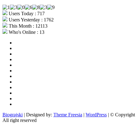
Users Today : 717
Users Yesterday : 1762
This Month : 12113
Who's Online : 13
aktualno
povijest
kultura
i
politika
turizam
i
more
gospodarstvo
i
sport
otoci
i
okolica
rekreacija
odgoj
i
zabava
obrazovanje
recepti
Ciprine
beside
Nekategorizirano
Biograjski
| Designed by:
Theme Freesia
|
WordPress
| © Copyright
All right reserved