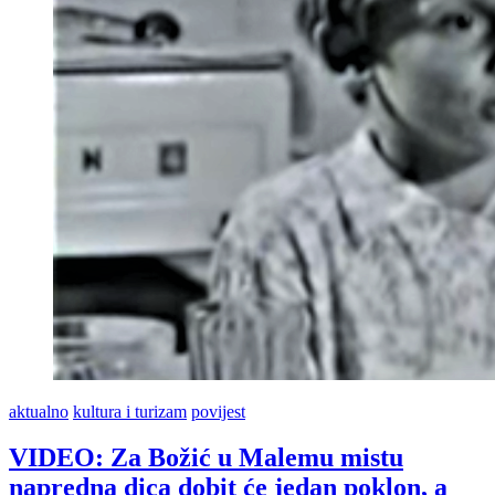
jedan
poklon,
a
nazadna
dva…
aktualno
kultura i turizam
povijest
VIDEO: Za Božić u Malemu mistu
napredna dica dobit će jedan poklon, a