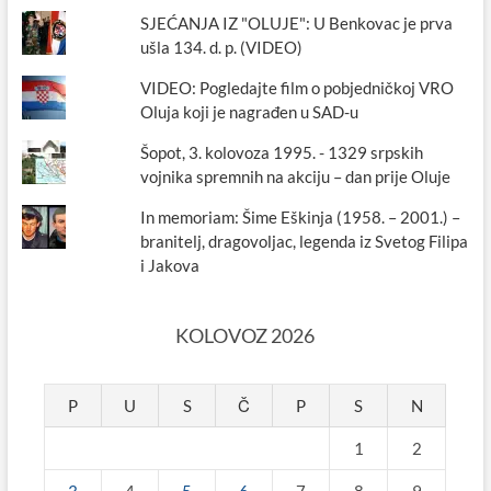
SJEĆANJA IZ "OLUJE": U Benkovac je prva
ušla 134. d. p. (VIDEO)
VIDEO: Pogledajte film o pobjedničkoj VRO
Oluja koji je nagrađen u SAD-u
Šopot, 3. kolovoza 1995. - 1329 srpskih
vojnika spremnih na akciju – dan prije Oluje
In memoriam: Šime Eškinja (1958. – 2001.) –
branitelj, dragovoljac, legenda iz Svetog Filipa
i Jakova
KOLOVOZ 2026
P
U
S
Č
P
S
N
1
2