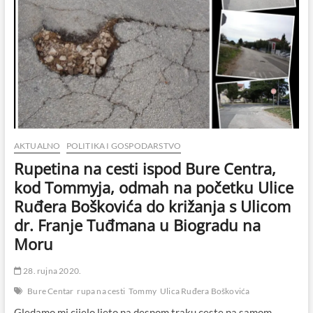
AKTUALNO
POLITIKA I GOSPODARSTVO
Rupetina na cesti ispod Bure Centra,
kod Tommyja, odmah na početku Ulice
Ruđera Boškovića do križanja s Ulicom
dr. Franje Tuđmana u Biogradu na
Moru
28. rujna 2020.
Bure Centar
rupa na cesti
Tommy
Ulica Ruđera Boškovića
Gledamo mi cijelo ljeto na desnom traku ceste na samom