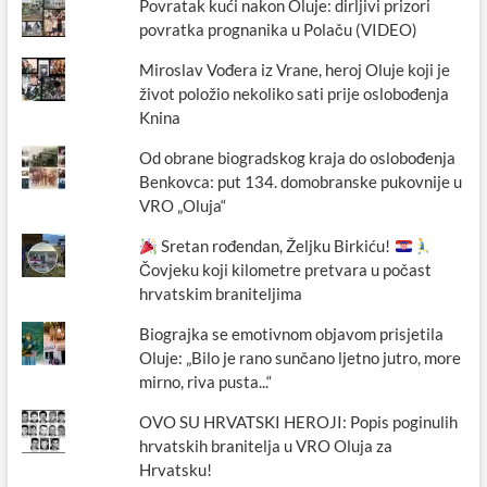
Povratak kući nakon Oluje: dirljivi prizori
Biogradu
povratka prognanika u Polaču (VIDEO)
na
Moru
Miroslav Vođera iz Vrane, heroj Oluje koji je
život položio nekoliko sati prije oslobođenja
Knina
Od obrane biogradskog kraja do oslobođenja
Benkovca: put 134. domobranske pukovnije u
VRO „Oluja“
Sretan rođendan, Željku Birkiću!
Čovjeku koji kilometre pretvara u počast
hrvatskim braniteljima
Biograjka se emotivnom objavom prisjetila
Oluje: „Bilo je rano sunčano ljetno jutro, more
mirno, riva pusta...“
OVO SU HRVATSKI HEROJI: Popis poginulih
hrvatskih branitelja u VRO Oluja za
Hrvatsku!