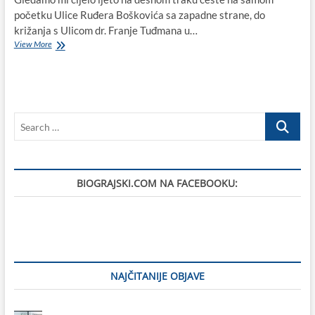
početku Ulice Ruđera Boškovića sa zapadne strane, do
križanja s Ulicom dr. Franje Tuđmana u…
Rupetina
View More
na
cesti
ispod
Bure
Centra,
Search
kod
Tommyja,
…
odmah
na
početku
BIOGRAJSKI.COM NA FACEBOOKU:
Ulice
Ruđera
Boškovića
do
križanja
s
Ulicom
dr.
NAJČITANIJE OBJAVE
Franje
Tuđmana
u