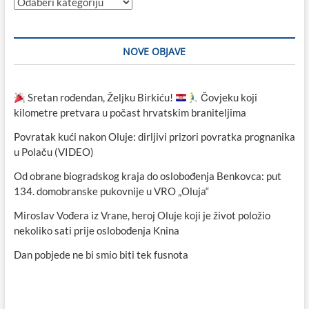
Kategorije
NOVE OBJAVE
Sretan rođendan, Željku Birkiću!
Čovjeku koji
kilometre pretvara u počast hrvatskim braniteljima
Povratak kući nakon Oluje: dirljivi prizori povratka prognanika
u Polaču (VIDEO)
Od obrane biogradskog kraja do oslobođenja Benkovca: put
134. domobranske pukovnije u VRO „Oluja“
Miroslav Vođera iz Vrane, heroj Oluje koji je život položio
nekoliko sati prije oslobođenja Knina
Dan pobjede ne bi smio biti tek fusnota