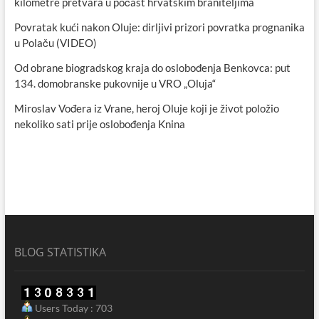
kilometre pretvara u počast hrvatskim braniteljima
Povratak kući nakon Oluje: dirljivi prizori povratka prognanika
u Polaču (VIDEO)
Od obrane biogradskog kraja do oslobođenja Benkovca: put
134. domobranske pukovnije u VRO „Oluja“
Miroslav Vođera iz Vrane, heroj Oluje koji je život položio
nekoliko sati prije oslobođenja Knina
BLOG STATISTIKA
Users Today : 703