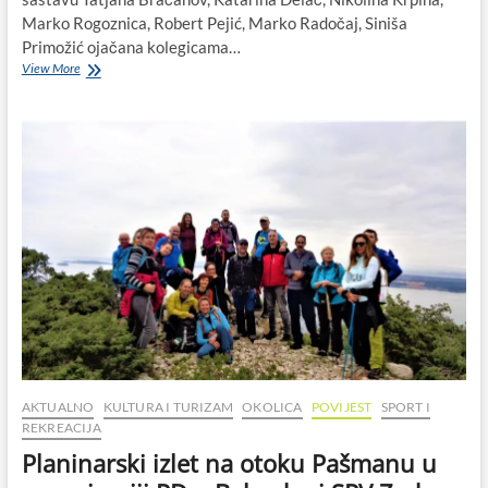
Marko Rogoznica, Robert Pejić, Marko Radočaj, Siniša
Primožić ojačana kolegicama…
Zadarsko-
View More
biograjski
planinari
krenuli
u
pohod
na
Kilimanjaro
AKTUALNO
KULTURA I TURIZAM
OKOLICA
POVIJEST
SPORT I
REKREACIJA
Planinarski izlet na otoku Pašmanu u