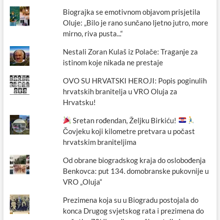
Biograjka se emotivnom objavom prisjetila
Oluje: „Bilo je rano sunčano ljetno jutro, more
mirno, riva pusta...“
Nestali Zoran Kulaš iz Polače: Traganje za
istinom koje nikada ne prestaje
OVO SU HRVATSKI HEROJI: Popis poginulih
hrvatskih branitelja u VRO Oluja za
Hrvatsku!
Sretan rođendan, Željku Birkiću!
Čovjeku koji kilometre pretvara u počast
hrvatskim braniteljima
Od obrane biogradskog kraja do oslobođenja
Benkovca: put 134. domobranske pukovnije u
VRO „Oluja“
Prezimena koja su u Biogradu postojala do
konca Drugog svjetskog rata i prezimena do