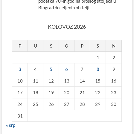
početka 70'-ih godina prošlog stoljeća u
Biograd doseljenih obitelji
KOLOVOZ 2026
P
U
S
Č
P
S
N
1
2
3
4
5
6
7
8
9
10
11
12
13
14
15
16
17
18
19
20
21
22
23
24
25
26
27
28
29
30
31
« srp