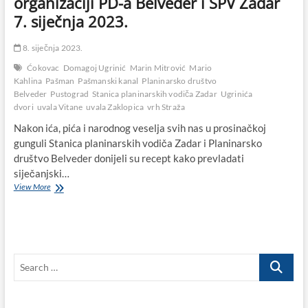
organizaciji PD-a Belveder i SPV Zadar
7. siječnja 2023.
8. siječnja 2023.
Ćokovac
Domagoj Ugrinić
Marin Mitrović
Mario
Kahlina
Pašman
Pašmanski kanal
Planinarsko društvo
Belveder
Pustograd
Stanica planinarskih vodiča Zadar
Ugrinića
dvori
uvala Vitane
uvala Zaklopica
vrh Straža
Nakon ića, pića i narodnog veselja svih nas u prosinačkoj
gunguli Stanica planinarskih vodiča Zadar i Planinarsko
društvo Belveder donijeli su recept kako prevladati
siječanjski…
Planinarski
View More
izlet
na
otoku
Pašmanu
u
Search
organizaciji
PD-
…
a
Belveder