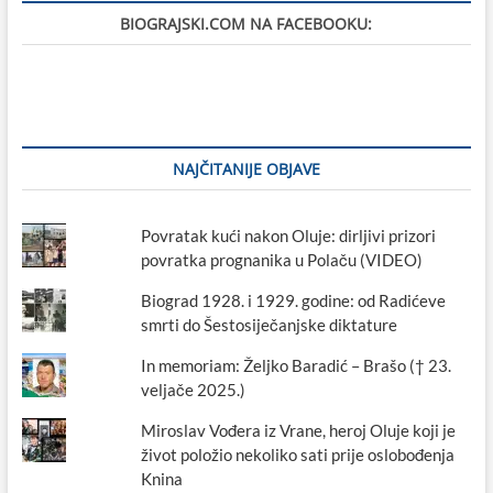
i
BIOGRAJSKI.COM NA FACEBOOKU:
SPV
Zadar
7.
siječnja
2023.
NAJČITANIJE OBJAVE
Povratak kući nakon Oluje: dirljivi prizori
povratka prognanika u Polaču (VIDEO)
Biograd 1928. i 1929. godine: od Radićeve
smrti do Šestosiječanjske diktature
In memoriam: Željko Baradić – Brašo († 23.
veljače 2025.)
Miroslav Vođera iz Vrane, heroj Oluje koji je
život položio nekoliko sati prije oslobođenja
Knina