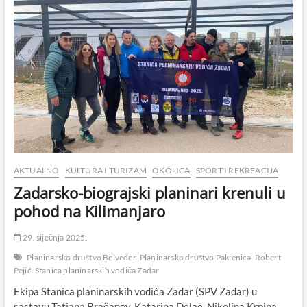
AKTUALNO
KULTURA I TURIZAM
OKOLICA
SPORT I REKREACIJA
Zadarsko-biograjski planinari krenuli u
pohod na Kilimanjaro
29. siječnja 2025.
Planinarsko društvo Belveder
Planinarsko društvo Paklenica
Robert
Pejić
Stanica planinarskih vodiča Zadar
Ekipa Stanica planinarskih vodiča Zadar (SPV Zadar) u
sastavu Tatjana Bračanov, Katarina Delač, Nikolina Krpina,