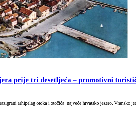
a prije tri desetljeća – promotivni turistič
azigrani arhipelag otoka i otočića, najveće hrvatsko jezero, Vransko je