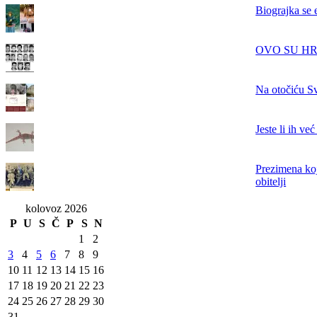
Biograjka se 
OVO SU HRVAT
Na otočiću Sv
Jeste li ih ve
Prezimena koj
obitelji
kolovoz 2026
P
U
S
Č
P
S
N
1
2
3
4
5
6
7
8
9
10
11
12
13
14
15
16
17
18
19
20
21
22
23
24
25
26
27
28
29
30
31