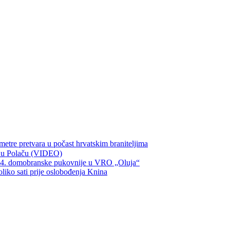
metre pretvara u počast hrvatskim braniteljima
ka u Polaču (VIDEO)
134. domobranske pukovnije u VRO „Oluja“
oliko sati prije oslobođenja Knina