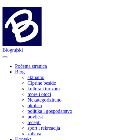
Biograjski
Početna stranica
Blog
aktualno
Ciprine beside
kultura i turizam
more i otoci
Nekategorizirano
okolica
politika i gospodarstvo
povijest
recepti
sport i rekreacija
zabava
Kontakt