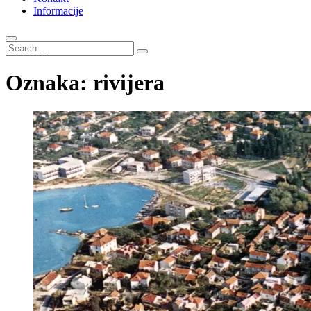
Informacije
Search
…
Oznaka:
rivijera