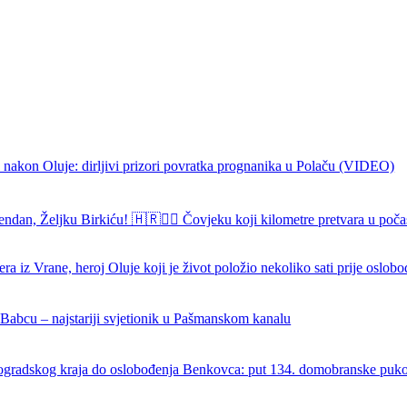
 nakon Oluje: dirljivi prizori povratka prognanika u Polaču (VIDEO)
endan, Željku Birkiću! 🇭🇷🏃‍♂️ Čovjeku koji kilometre pretvara u poča
ra iz Vrane, heroj Oluje koji je život položio nekoliko sati prije oslob
 Babcu – najstariji svjetionik u Pašmanskom kanalu
ogradskog kraja do oslobođenja Benkovca: put 134. domobranske puk