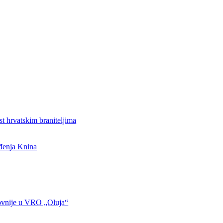
st hrvatskim braniteljima
ođenja Knina
ovnije u VRO „Oluja“