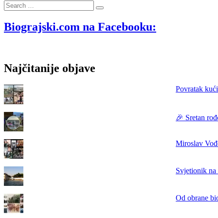
Search
rivijera
…
prije
tri
Biograjski.com na Facebooku:
desetljeća
–
promotivni
turistički
Najčitanije objave
video
iz
1988.
Povratak kući
godine
🎉 Sretan rođ
Miroslav Vođe
Svjetionik na
Od obrane bi