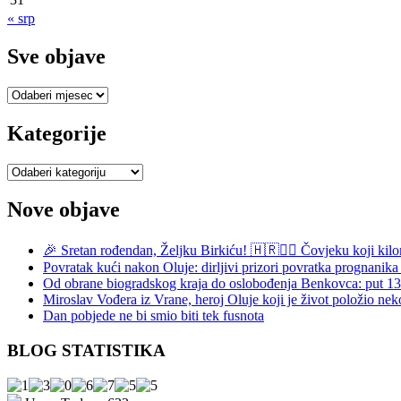
« srp
Sve objave
Sve
objave
Kategorije
Kategorije
Nove objave
🎉 Sretan rođendan, Željku Birkiću! 🇭🇷🏃‍♂️ Čovjeku koji kilo
Povratak kući nakon Oluje: dirljivi prizori povratka prognani
Od obrane biogradskog kraja do oslobođenja Benkovca: put 
Miroslav Vođera iz Vrane, heroj Oluje koji je život položio nek
Dan pobjede ne bi smio biti tek fusnota
BLOG STATISTIKA