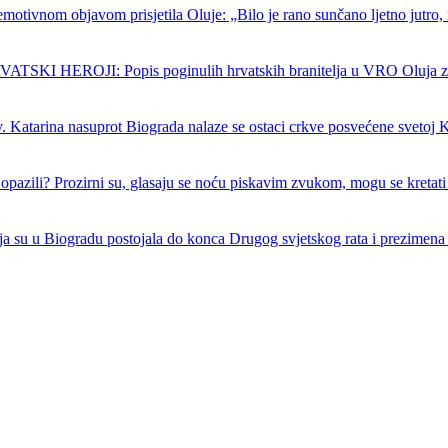
emotivnom objavom prisjetila Oluje: „Bilo je rano sunčano ljetno jutro, 
SKI HEROJI: Popis poginulih hrvatskih branitelja u VRO Oluja z
. Katarina nasuprot Biograda nalaze se ostaci crkve posvećene svetoj K
ć opazili? Prozirni su, glasaju se noću piskavim zvukom, mogu se kretati
a su u Biogradu postojala do konca Drugog svjetskog rata i prezimena 