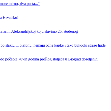
more mirno, riva pusta...“
a Hrvatsku!
atarini Aleksandrijskoj koju slavimo 25. studenog
 po staklu ili plafonu, nemaju očne kapke i tako buljooki straše ljude
do početka 70'-ih godina prošlog stoljeća u Biograd doseljenih