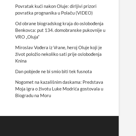
Povratak kući nakon Oluje: dirljivi prizori
povratka prognanika u Polaču (VIDEO)
Od obrane biogradskog kraja do oslobođenja
Benkovca: put 134. domobranske pukovnije u
VRO „Oluja“
Miroslav Vođera iz Vrane, heroj Oluje koji je
život položio nekoliko sati prije oslobođenja
Knina
Dan pobjede ne bi smio biti tek fusnota
Nogomet na kazališnim daskama: Predstava
Moja igra o životu Luke Modrića gostovala u
Biogradu na Moru