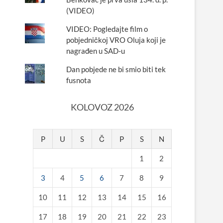
(VIDEO)
VIDEO: Pogledajte film o
pobjedničkoj VRO Oluja koji je
nagrađen u SAD-u
Dan pobjede ne bi smio biti tek
fusnota
KOLOVOZ 2026
P
U
S
Č
P
S
N
1
2
3
4
5
6
7
8
9
10
11
12
13
14
15
16
17
18
19
20
21
22
23