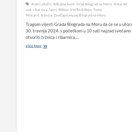
Ante Lukačić
Bilbijine kuće
Grad Biograd na Moru
Kotarski
sud
ribarnica
Špiro Bilbija
Srećko Bilbija
Tomo
Pelicarić
tržnica
Zavičajni muzej Biograd na Moru
Tragom vijesti Grada Biograda na Moru da će se u utor
30. travnja 2024. s početkom u 10 sati najzad svečano
otvoriti tržnica i ribarnica,…
Bilbijine
View More
kuće
u
Biogradu
bile
su
prva
trgovina
mješovite
robe,
tržnica
i
ribarnica