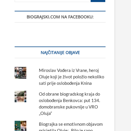
BIOGRAJSKI.COM NA FACEBOOKU:
NAJČITANIJE OBJAVE
Miroslav Vođera iz Vrane, heroj
Oluje koji je život položio nekoliko
sati prije oslobođenja Knina
Od obrane biogradskog kraja do
oslobođenja Benkovca: put 134.
domobranske pukovnije u VRO
„Oluja“
Biograjka se emotivnom objavom
prisjetila Oluje: „Bilo je rano