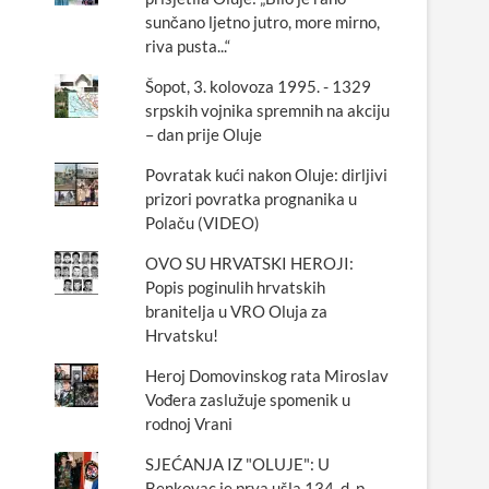
sunčano ljetno jutro, more mirno,
riva pusta...“
Šopot, 3. kolovoza 1995. - 1329
srpskih vojnika spremnih na akciju
– dan prije Oluje
Povratak kući nakon Oluje: dirljivi
prizori povratka prognanika u
Polaču (VIDEO)
OVO SU HRVATSKI HEROJI:
Popis poginulih hrvatskih
branitelja u VRO Oluja za
Hrvatsku!
Heroj Domovinskog rata Miroslav
Vođera zaslužuje spomenik u
rodnoj Vrani
SJEĆANJA IZ "OLUJE": U
Benkovac je prva ušla 134. d. p.