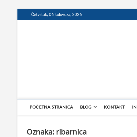
Skip
Četvrtak, 06 kolovoza, 2026
to
content
POČETNA STRANICA
BLOG
KONTAKT
I
Oznaka:
ribarnica