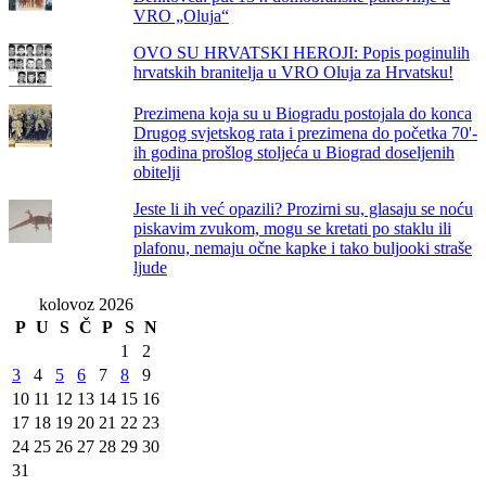
VRO „Oluja“
OVO SU HRVATSKI HEROJI: Popis poginulih
hrvatskih branitelja u VRO Oluja za Hrvatsku!
Prezimena koja su u Biogradu postojala do konca
Drugog svjetskog rata i prezimena do početka 70'-
ih godina prošlog stoljeća u Biograd doseljenih
obitelji
Jeste li ih već opazili? Prozirni su, glasaju se noću
piskavim zvukom, mogu se kretati po staklu ili
plafonu, nemaju očne kapke i tako buljooki straše
ljude
kolovoz 2026
P
U
S
Č
P
S
N
1
2
3
4
5
6
7
8
9
10
11
12
13
14
15
16
17
18
19
20
21
22
23
24
25
26
27
28
29
30
31