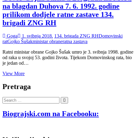
na blagdan Duhova 7. 6. 1992. godine
prilikom dodjele ratne zastave 134.
brigadi ZNG RH
Goga
1. svibnja 2018.
134. brigada ZNG RH
Domovinski
rat
Gojko Šušak
ministar obrane
ratna zastava
Ratni ministar obrane Gojko Šušak umro je 3. svibnja 1998. godine
od raka u svojoj 53. godini života. Tijekom Domovinskog rata, bio
je jedan od…
Govor
View More
Gojka
Šuška
Pretraga
u
Biogradu
Search
na
…
Moru
na
Biograjski.com na Facebooku:
blagdan
Duhova
7.
6.