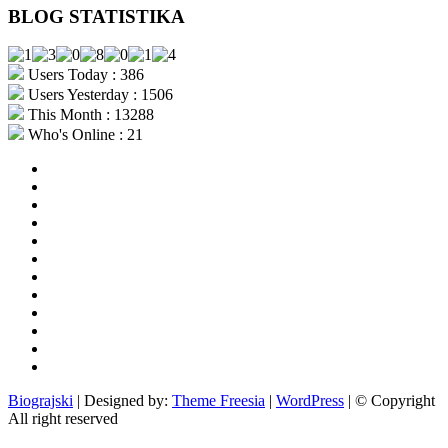
BLOG STATISTIKA
Users Today : 386
Users Yesterday : 1506
This Month : 13288
Who's Online : 21
aktualno
povijest
kultura
i
politika
turizam
i
more
gospodarstvo
i
sport
otoci
i
okolica
rekreacija
odgoj
i
zabava
obrazovanje
recepti
Ciprine
beside
Nekategorizirano
Biograjski
| Designed by:
Theme Freesia
|
WordPress
| © Copyright
All right reserved