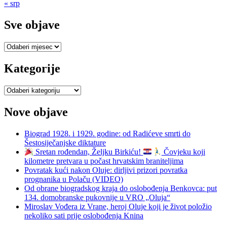
« srp
Sve objave
Sve
objave
Kategorije
Kategorije
Nove objave
Biograd 1928. i 1929. godine: od Radićeve smrti do
Šestosiječanjske diktature
Sretan rođendan, Željku Birkiću!
Čovjeku koji
kilometre pretvara u počast hrvatskim braniteljima
Povratak kući nakon Oluje: dirljivi prizori povratka
prognanika u Polaču (VIDEO)
Od obrane biogradskog kraja do oslobođenja Benkovca: put
134. domobranske pukovnije u VRO „Oluja“
Miroslav Vođera iz Vrane, heroj Oluje koji je život položio
nekoliko sati prije oslobođenja Knina