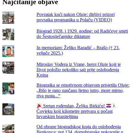
Najčitanije objave
1992.
godine
prilikom
Povratak kući nakon Oluje: dirljivi prizori
dodjele
povratka prognanika u Polaču (VIDEO)
ratne
zastave
Biograd 1928. i 1929. godine: od Radićeve smrti
134.
do Šestosiječanjske diktature
brigadi
ZNG
In memoriam: Željko Baradić – Brašo († 23.
RH
veljače 2025.)
Miroslav Vođera iz Vrane, heroj Oluje koji je
život položio nekoliko sati prije oslobođenja
Knina
Biograjka se emotivnom objavom prisjetila Oluje:
„Bilo je rano sunčano ljetno jutro, more mirno,
riva pusta...“
Sretan rođendan, Željku Birkiću!
Čovjeku koji kilometre pretvara u počast
hrvatskim braniteljima
Od obrane biogradskog kraja do oslobođenja
Benkovca: put 134. domobranske pukovnije u