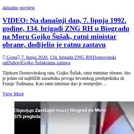
aktualno
povijest
VIDEO: Na današnji dan, 7. lipnja 1992.
godine, 134. brigadi ZNG RH u Biogradu
na Moru Gojko Šušak, ratni ministar
obrane, dodijelio je ratnu zastavu
Goga
7. lipnja 2020.
134. brigada ZNG RH
Domovinski
rat
Duhovi
Gojko Šušak
ratna zastava
Tijekom Domovinskog rata, Gojko Šušak, ratni ministar obrane, bio
je jedan od najbližih suradnika prvoga hrvatskog predsjednika dr.
Franje Tuđmana. Kao ratni ministar dao je nemjerljiv…
VIDEO:
View More
Na
današnji
dan,
7.
lipnja
1992.
godine,