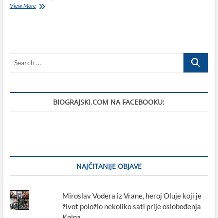
Retro
View More
Biograd
n/M:
CUTTY
SARK
–
Search
PRIMADONA
–
…
MARINA
BIOGRAJSKI.COM NA FACEBOOKU:
NAJČITANIJE OBJAVE
Miroslav Vođera iz Vrane, heroj Oluje koji je
život položio nekoliko sati prije oslobođenja
Knina