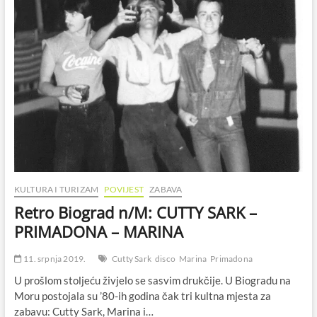
KULTURA I TURIZAM
POVIJEST
ZABAVA
Retro Biograd n/M: CUTTY SARK –
PRIMADONA – MARINA
11. srpnja 2019.
Cutty Sark
disco
Marina
Primadona
U prošlom stoljeću živjelo se sasvim drukčije. U Biogradu na
Moru postojala su ’80-ih godina čak tri kultna mjesta za
zabavu: Cutty Sark, Marina i…