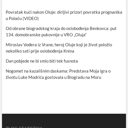
Povratak kući nakon Oluje: dirljivi prizori povratka prognanika
u Polaču (VIDEO)
Od obrane biogradskog kraja do oslobođenja Benkovca: put
134. domobranske pukovnije u VRO „Oluja“
Miroslav Vođera iz Vrane, heroj Oluje koji je život položio
nekoliko sati prije oslobođenja Knina
Dan pobjede ne bi smio biti tek fusnota
Nogomet na kazališnim daskama: Predstava Moja igra o
životu Luke Modrića gostovala u Biogradu na Moru