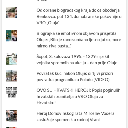
Od obrane biogradskog kraja do oslobođenja
Benkovca: put 134. domobranske pukovnije u
VRO „Oluja“
Biograjka se emotivnom objavom prisjetila
Oluje: „Bilo je rano sunčano ljetno jutro, more
mirno, riva pusta...“
Šopot, 3. kolovoza 1995. - 1329 srpskih
vojnika spremnih na akciju – dan prije Oluje
Povratak kući nakon Oluje: dirljivi prizori
povratka prognanika u Polaču (VIDEO)
OVO SU HRVATSKI HEROJI: Popis poginulih
hrvatskih branitelja u VRO Oluja za
Hrvatsku!
Heroj Domovinskog rata Miroslav Vođera
zaslužuje spomenik u rodnoj Vrani