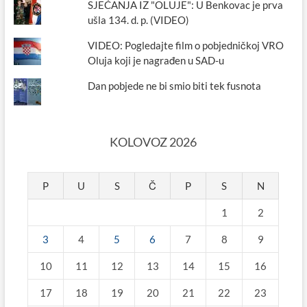
SJEĆANJA IZ "OLUJE": U Benkovac je prva
ušla 134. d. p. (VIDEO)
VIDEO: Pogledajte film o pobjedničkoj VRO
Oluja koji je nagrađen u SAD-u
Dan pobjede ne bi smio biti tek fusnota
KOLOVOZ 2026
P
U
S
Č
P
S
N
1
2
3
4
5
6
7
8
9
10
11
12
13
14
15
16
17
18
19
20
21
22
23