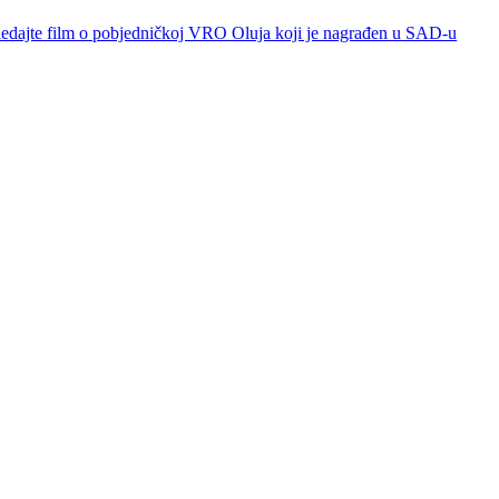
dajte film o pobjedničkoj VRO Oluja koji je nagrađen u SAD-u