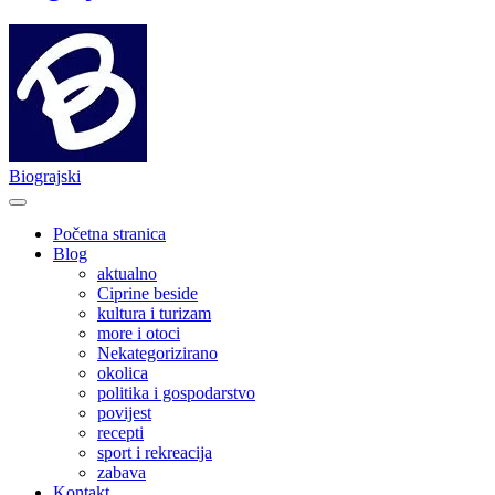
Biograjski
Početna stranica
Blog
aktualno
Ciprine beside
kultura i turizam
more i otoci
Nekategorizirano
okolica
politika i gospodarstvo
povijest
recepti
sport i rekreacija
zabava
Kontakt