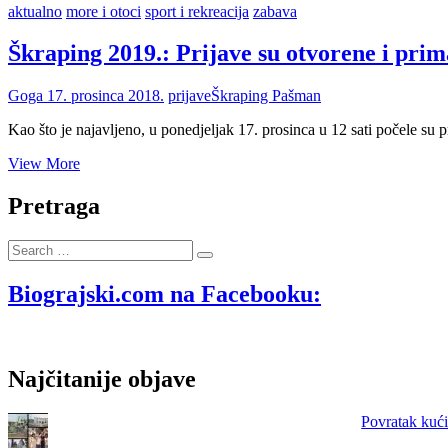
aktualno
more i otoci
sport i rekreacija
zabava
Škraping 2019.: Prijave su otvorene i prim
Goga
17. prosinca 2018.
prijave
Škraping Pašman
Kao što je najavljeno, u ponedjeljak 17. prosinca u 12 sati počele s
Škraping
View More
2019.:
Prijave
Pretraga
su
otvorene
Search
i
…
primaju
se
Biograjski.com na Facebooku:
do
1.
ožujka
2019.
Najčitanije objave
Povratak kući