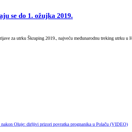
aju se do 1. ožujka 2019.
u prijave za utrku Škraping 2019., najveću međunarodnu treking utrku u
 nakon Oluje: dirljivi prizori povratka prognanika u Polaču (VIDEO)