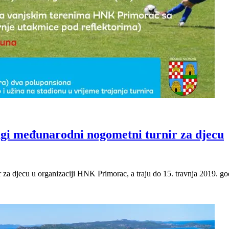
ugi međunarodni nogometni turnir za djecu
r za djecu u organizaciji HNK Primorac, a traju do 15. travnja 2019. 