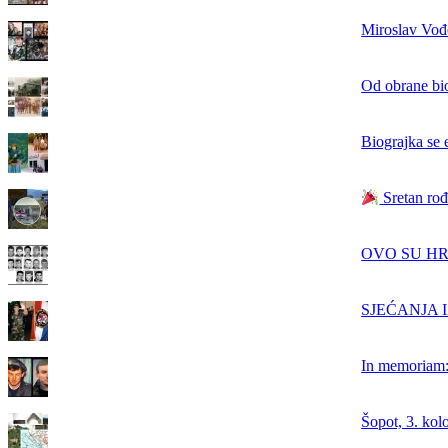
Miroslav Vođe
Od obrane bi
Biograjka se 
Sretan rođ
OVO SU HRVAT
SJEĆANJA IZ
In memoriam: 
Šopot, 3. kol