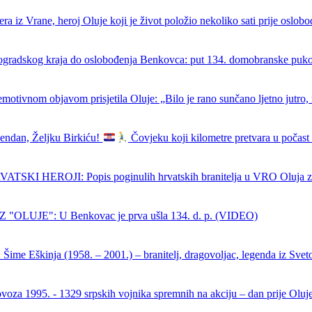
ra iz Vrane, heroj Oluje koji je život položio nekoliko sati prije oslob
ogradskog kraja do oslobođenja Benkovca: put 134. domobranske puk
emotivnom objavom prisjetila Oluje: „Bilo je rano sunčano ljetno jutro, 
endan, Željku Birkiću!
Čovjeku koji kilometre pretvara u počast 
SKI HEROJI: Popis poginulih hrvatskih branitelja u VRO Oluja z
 "OLUJE": U Benkovac je prva ušla 134. d. p. (VIDEO)
Šime Eškinja (1958. – 2001.) – branitelj, dragovoljac, legenda iz Sveto
ovoza 1995. - 1329 srpskih vojnika spremnih na akciju – dan prije Oluj