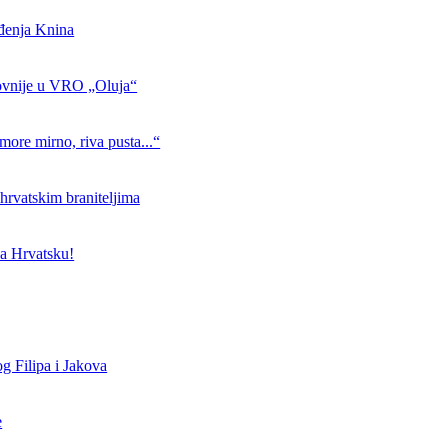
ođenja Knina
ovnije u VRO „Oluja“
more mirno, riva pusta...“
hrvatskim braniteljima
a Hrvatsku!
g Filipa i Jakova
e