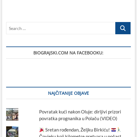
za
pjesmu
„Vatra
ljubavi“
Search
snimljen
na
…
lokacijama
u
Biogradu
BIOGRAJSKI.COM NA FACEBOOKU:
na
Moru
i
Vranskom
jezeru
do
sada
ima
NAJČITANIJE OBJAVE
više
od
126
Povratak kući nakon Oluje: dirljivi prizori
000
povratka prognanika u Polaču (VIDEO)
pregleda
Sretan rođendan, Željku Birkiću!
Čovjeku koji kilometre pretvara u počast