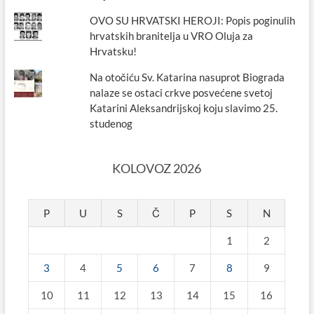
OVO SU HRVATSKI HEROJI: Popis poginulih
hrvatskih branitelja u VRO Oluja za
Hrvatsku!
Na otočiću Sv. Katarina nasuprot Biograda
nalaze se ostaci crkve posvećene svetoj
Katarini Aleksandrijskoj koju slavimo 25.
studenog
KOLOVOZ 2026
P
U
S
Č
P
S
N
1
2
3
4
5
6
7
8
9
10
11
12
13
14
15
16