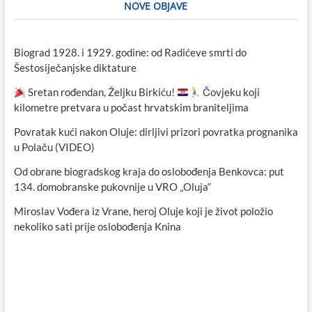
NOVE OBJAVE
Biograd 1928. i 1929. godine: od Radićeve smrti do
Šestosiječanjske diktature
Sretan rođendan, Željku Birkiću!
Čovjeku koji
kilometre pretvara u počast hrvatskim braniteljima
Povratak kući nakon Oluje: dirljivi prizori povratka prognanika
u Polaču (VIDEO)
Od obrane biogradskog kraja do oslobođenja Benkovca: put
134. domobranske pukovnije u VRO „Oluja“
Miroslav Vođera iz Vrane, heroj Oluje koji je život položio
nekoliko sati prije oslobođenja Knina