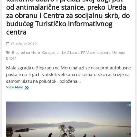
od antimalarične stanice, preko Ureda
za obranu i Centra za socijalnu skrb, do
budućeg Turističko informativnog
centra
17. ožujka 2019.
Biograd na Moru
Karaganjan
LAG Laura
PP Vransko jezero
Udruga
BIOM
Mala zgrada u Biogradu na Moru nalazi se nasuprot autobusne
postaje na Trgu hrvatskih velikana uz semaforsko raskrižje na
samom ulazu na poluotok , položena…
Mala
View More
zgrada
u
centru
Biograda
djelo
je
graditelja
Karaganjana,
zaštićeno