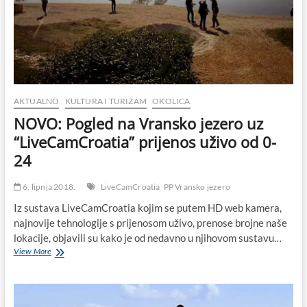
je
kulturno
dobro
i
prelazi
svoj
dugi
put
AKTUALNO
KULTURA I TURIZAM
OKOLICA
od
NOVO: Pogled na Vransko jezero uz
antimalarične
stanice,
“LiveCamCroatia” prijenos uživo od 0-
preko
24
Ureda
za
obranu
6. lipnja 2018.
LiveCamCroatia
PP Vransko jezero
i
Iz sustava LiveCamCroatia kojim se putem HD web kamera,
Centra
za
najnovije tehnologije s prijenosom uživo, prenose brojne naše
socijalnu
lokacije, objavili su kako je od nedavno u njihovom sustavu…
skrb,
NOVO:
View More
do
Pogled
budućeg
na
Turističko
Vransko
informativnog
jezero