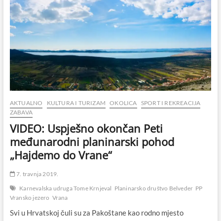
AKTUALNO
KULTURA I TURIZAM
OKOLICA
SPORT I REKREACIJA
ZABAVA
VIDEO: Uspješno okončan Peti
međunarodni planinarski pohod
„Hajdemo do Vrane“
7. travnja 2019.
Karnevalska udruga Tome Krnjeval
Planinarsko društvo Belveder
PP
Vransko jezero
Vrana
Svi u Hrvatskoj čuli su za Pakoštane kao rodno mjesto