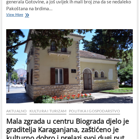
generala Gotovine, a još uvijek ih mali broj zna da se nedaleko
Pakoštana na brdima…
VIDEO:
View More
Uspješno
okončan
Peti
međunarodni
planinarski
pohod
„Hajdemo
do
Vrane“
AKTUALNO
KULTURA I TURIZAM
POLITIKA I GOSPODARSTVO
Mala zgrada u centru Biograda djelo je
graditelja Karaganjana, zaštićeno je
kulturno dobro i prelazi svoj dugi put