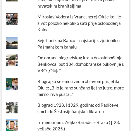
hrvatskim braniteljima
Miroslav Vođera iz Vrane, heroj Oluje koji je
život položio nekoliko sati prije oslobođenja
Knina
Svjetionik na Babcu – najstariji svjetionik u
Pašmanskom kanalu
Od obrane biogradskog kraja do oslobođenja
Benkovca: put 134. domobranske pukovnije u
VRO „Oluja“
Biograjka se emotivnom objavom prisjetila
Oluje: „Bilo je rano sunčano ljetno jutro, more
mirno, riva pusta...“
Biograd 1928. i 1929. godine: od Radićeve
smrti do Šestosiječanjske diktature
In memoriam: Željko Baradić – Brašo († 23.
veljače 2025.)